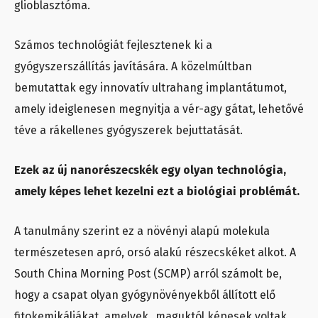
glioblasztóma.
Számos technológiát fejlesztenek ki a
gyógyszerszállítás javítására. A közelmúltban
bemutattak egy innovatív ultrahang implantátumot,
amely ideiglenesen megnyitja a vér-agy gátat, lehetővé
téve a rákellenes gyógyszerek bejuttatását.
Ezek az új nanorészecskék egy olyan technológia,
amely képes lehet kezelni ezt a biológiai problémát.
A tanulmány szerint ez a növényi alapú molekula
természetesen apró, orsó alakú részecskéket alkot. A
South China Morning Post (SCMP) arról számolt be,
hogy a csapat olyan gyógynövényekből állított elő
fitokemikáliákat, amelyek „maguktól képesek voltak