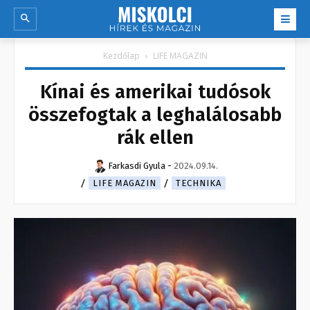
Kezdőlap
LIFE MAGAZIN
Kínai és amerikai tudósok
összefogtak a leghalálosabb
rák ellen
Farkasdi Gyula
-
2024.09.14.
LIFE MAGAZIN
TECHNIKA