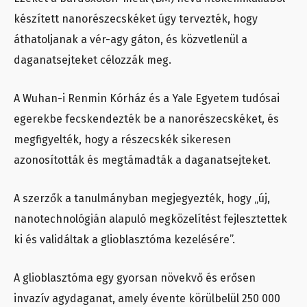
készített nanorészecskéket úgy tervezték, hogy
áthatoljanak a vér-agy gáton, és közvetlenül a
daganatsejteket célozzák meg.
A Wuhan-i Renmin Kórház és a Yale Egyetem tudósai
egerekbe fecskendezték be a nanorészecskéket, és
megfigyelték, hogy a részecskék sikeresen
azonosították és megtámadták a daganatsejteket.
A szerzők a tanulmányban megjegyezték, hogy „új,
nanotechnológián alapuló megközelítést fejlesztettek
ki és validáltak a glioblasztóma kezelésére”.
A glioblasztóma egy gyorsan növekvő és erősen
invazív agydaganat, amely évente körülbelül 250 000