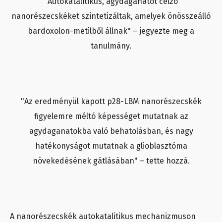
"Autokatalitikus, agydaganatot célzó
nanorészecskéket szintetizáltak, amelyek önösszeálló
bardoxolon-metilből állnak" – jegyezte meg a
tanulmány.
"Az eredményül kapott p28-LBM nanorészecskék
figyelemre méltó képességet mutatnak az
agydaganatokba való behatolásban, és nagy
hatékonyságot mutatnak a glioblasztóma
növekedésének gátlásában" – tette hozzá.
A nanorészecskék autokatalitikus mechanizmuson