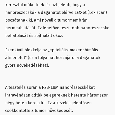
keresztül működnek. Ez azt jelenti, hogy a
nanorészecskék a daganatot elérve LEX-et (Lexiscan)
bocsátanak ki, ami növeli a tumormembrán
permeabilitását. Ez lehetővé teszi több nanorészecske
behatolását és sejthalált okoz.
Ezenkívül blokkolja az „epiteliális-mezenchimális
átmenetet” (ez a folyamat hozzájárul a daganatok
gyors növekedéséhez).
A tesztelés során a P28-LBM nanorészecskéket
intravénásan adták be egereknek hetente háromszor
négy héten keresztül. Ez a kezelés jelentősen
csökkentette a tumor növekedését.