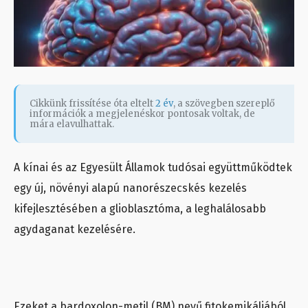
Cikkünk frissítése óta eltelt
2 év
, a szövegben szereplő
információk a megjelenéskor pontosak voltak, de
mára elavulhattak.
A kínai és az Egyesült Államok tudósai együttműködtek
egy új, növényi alapú nanorészecskés kezelés
kifejlesztésében a glioblasztóma, a leghalálosabb
agydaganat kezelésére.
Ezeket a bardoxolon-metil (BM) nevű fitokemikáliából