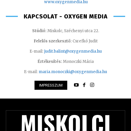
www.oxyge
nmedia.hu
KAPCSOLAT - OXYGEN MEDIA
Stúdió:
Miskolc, Széchenyi utca 22.
Felelős szerkesztő:
Csrefkó Judit
E-mail:
judit.balint@oxygenmedia.hu
Értékesítés:
Monoczki Mária
E-mail:
maria.monoczki@oxygenmedia.hu
IMPRESSZUM