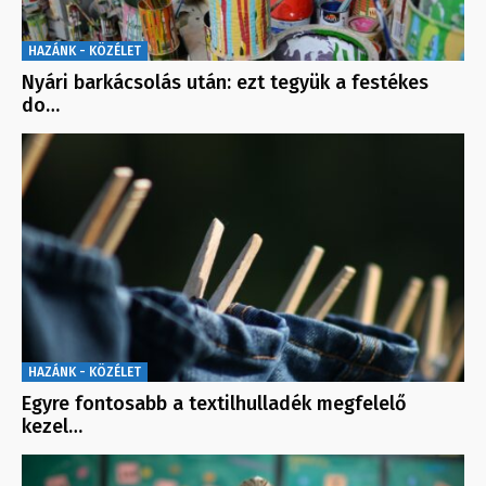
HAZÁNK - KÖZÉLET
Nyári barkácsolás után: ezt tegyük a festékes
do…
HAZÁNK - KÖZÉLET
Egyre fontosabb a textilhulladék megfelelő
kezel…