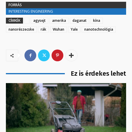
FORRÁS
INTERESTING ENGINEERING
CÍMKÉK
agysejt
amerika
daganat
kína
nanorészecske
rák
Wuhan
Yale
nanotechnológia
Ez is érdekes lehet