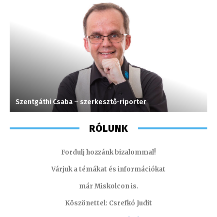
Szentgáthi Csaba – szerkesztő-riporter
J
RÓLUNK
Fordulj hozzánk bizalommal!
Várjuk a témákat és információkat
már Miskolcon is.
Köszönettel: Csrefkó Judit