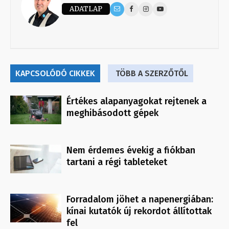
ADATLAP
KAPCSOLÓDÓ CIKKEK
TÖBB A SZERZŐTŐL
Értékes alapanyagokat rejtenek a
meghibásodott gépek
Nem érdemes évekig a fiókban
tartani a régi tableteket
Forradalom jöhet a napenergiában:
kínai kutatók új rekordot állítottak
fel