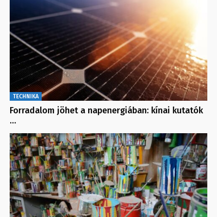
TECHNIKA
Forradalom jöhet a napenergiában: kínai kutatók
…