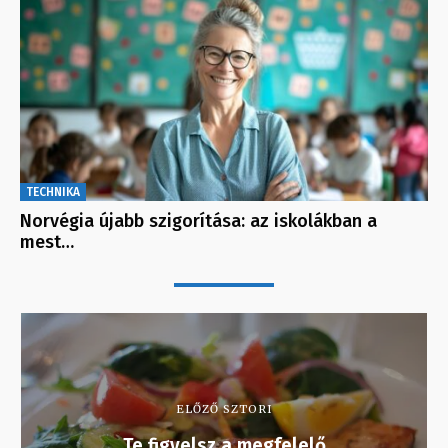
TECHNIKA
Norvégia újabb szigorítása: az iskolákban a
mest…
ELŐZŐ SZTORI
Te figyelsz a megfelelő