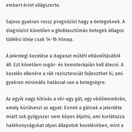
embert érint világszerte.
Sajnos gyakran rossz prognózist hagy a betegeknek. A
diagnózist követően a glioblasztómás betegek átlagos
túlélési ideje csak 14-16 hónap.
A jelenlegi kezelése a daganat műtéti eltávolításából
áll. Ezt követően sugár- és kemoterápián kell átesni. A
kezelés ellenére a rák rezisztenciát fejleszthet ki, ami
gyakran minimális hatással van a betegségre.
Az egyik nagy kihívás a vér-agy gát, egy védőmembrán,
amely körülveszi az agyat. Ennek a gátnak a jelenléte
miatt sok gyógyszer nem képes átjutni, ami korlátozza
hatékonyságukat olyan állapotok kezelésében, mint a