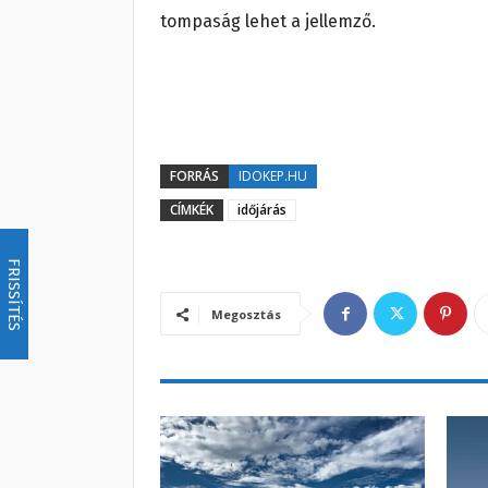
tompaság lehet a jellemző.
FORRÁS
IDOKEP.HU
CÍMKÉK
időjárás
FRISSÍTÉS
Megosztás