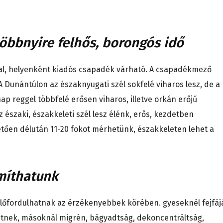
többnyire felhős, borongós idő
rral, helyenként kiadós csapadék várható. A csapadékmező
 Dunántúlon az északnyugati szél sokfelé viharos lesz, de a
ap reggel többfelé erősen viharos, illetve orkán erőjű
z északi, északkeleti szél lesz élénk, erős, kezdetben
etően délután 11-20 fokot mérhetünk, északkeleten lehet a
míthatunk
előfordulhatnak az érzékenyebbek körében. gyeseknél fejfáj
hetnek, másoknál migrén, bágyadtság, dekoncentráltság,