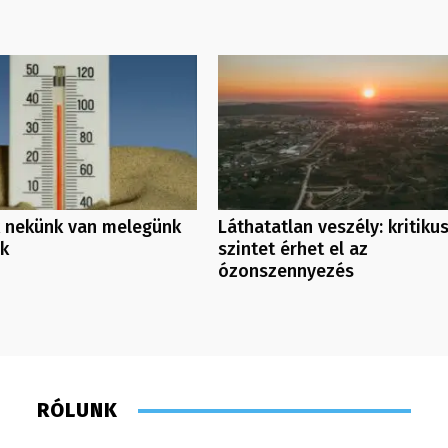
 nekünk van melegünk
Láthatatlan veszély: kritiku
nk
szintet érhet el az
ózonszennyezés
RÓLUNK