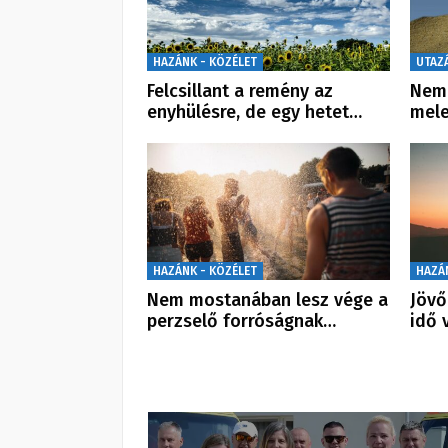
HAZÁNK - KÖZÉLET
UTAZ
Felcsillant a remény az
Nem 
enyhülésre, de egy hetet…
mele
HAZÁNK - KÖZÉLET
HAZÁ
Nem mostanában lesz vége a
Jövő
perzselő forróságnak…
idő 