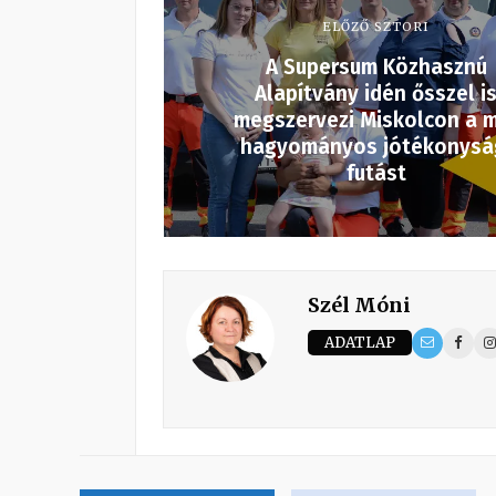
ELŐZŐ SZTORI
A Supersum Közhasznú
Alapítvány idén ősszel i
megszervezi Miskolcon a 
hagyományos jótékonysá
futást
Szél Móni
ADATLAP