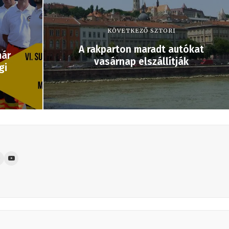
KÖVETKEZŐ SZTORI
s
A rakparton maradt autókat
már
vasárnap elszállítják
gi