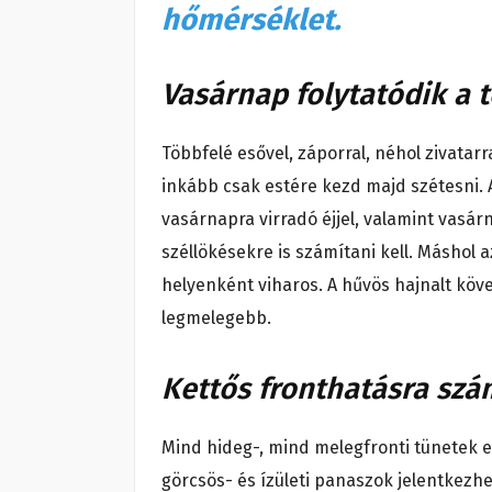
hőmérséklet.
Vasárnap folytatódik a 
Többfelé esővel, záporral, néhol zivata
inkább csak estére kezd majd szétesni. A
vasárnapra virradó éjjel, valamint vasárn
széllökésekre is számítani kell. Máshol a
helyenként viharos. A hűvös hajnalt köv
legmelegebb.
Kettős fronthatásra szá
Mind hideg-, mind melegfronti tünetek 
görcsös- és ízületi panaszok jelentkez