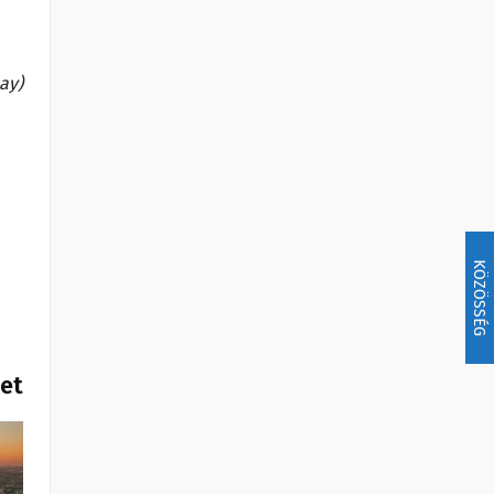
bay)
KÖZÖSSÉG
het