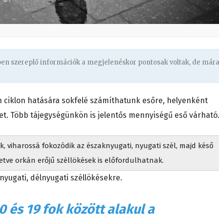
gben szereplő információk a megjelenéskor pontosak voltak, de már
 ciklon hatására sokfelé számíthatunk esőre, helyenként
et. Több tájegységünkön is jelentős mennyiségű eső várható
 viharossá fokozódik az északnyugati, nyugati szél, majd késő
etve orkán erőjű széllökések is előfordulhatnak.
 nyugati, délnyugati széllökésekre.
0 és 19 fok között alakul a