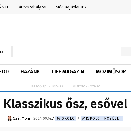
ÁSZF
Játékszabályzat
Médiaajánlatunk
SKOLC
SOD
HAZÁNK
LIFE MAGAZIN
MOZIMŰSOR
Kezdőlap
MISKOLC
Miskolc - Közélet
Klasszikus ősz, esővel
Szél Móni
-
2024.09.14.
MISKOLC
MISKOLC - KÖZÉLET