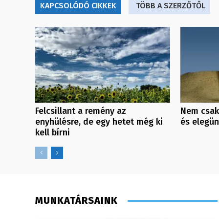
KAPCSOLÓDÓ CIKKEK
TÖBB A SZERZŐTŐL
Felcsillant a remény az
Nem csak
enyhülésre, de egy hetet még ki
és elegü
kell bírni
MUNKATÁRSAINK