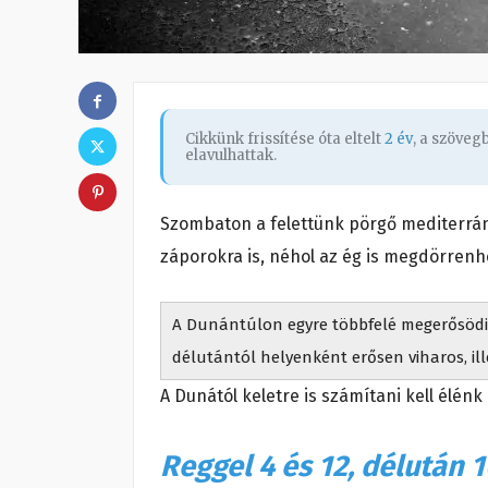
Cikkünk frissítése óta eltelt
2 év
, a szöve
elavulhattak.
Szombaton a felettünk pörgő mediterrán
záporokra is, néhol az ég is megdörrenh
A Dunántúlon egyre többfelé megerősödik,
délutántól helyenként erősen viharos, ill
A Dunától keletre is számítani kell élénk
Reggel 4 és 12, délután 1