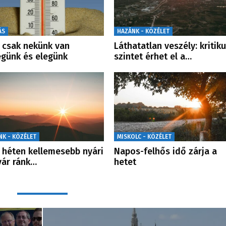
ÁS
HAZÁNK - KÖZÉLET
csak nekünk van
Láthatatlan veszély: kritik
günk és elegünk
szintet érhet el a…
NK - KÖZÉLET
MISKOLC - KÖZÉLET
 héten kellemesebb nyári
Napos-felhős idő zárja a
vár ránk…
hetet