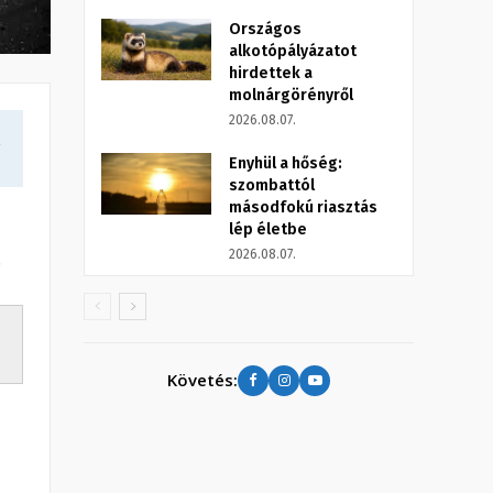
Országos
alkotópályázatot
hirdettek a
molnárgörényről
2026.08.07.
a
Enyhül a hőség:
szombattól
másodfokú riasztás
lép életbe
2026.08.07.
.
Követés: