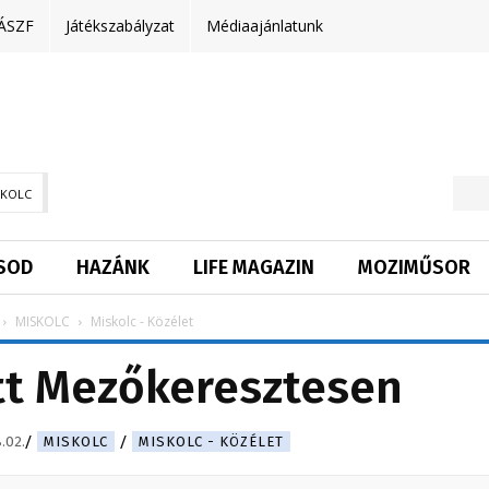
ÁSZF
Játékszabályzat
Médiaajánlatunk
SKOLC
SOD
HAZÁNK
LIFE MAGAZIN
MOZIMŰSOR
MISKOLC
Miskolc - Közélet
tt Mezőkeresztesen
.02.
MISKOLC
MISKOLC - KÖZÉLET