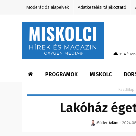
Moderációs alapelvek
Adatkezelési tájékoztató
C
31.4
MI
PROGRAMOK
MISKOLC
BOR
Kezdőlap
Lakóház ége
Müller Ádám
-
2024.08