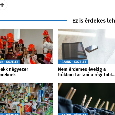
Ez is érdekes le
NK - KÖZÉLET
HAZÁNK - KÖZÉLET
pakk négyezer
Nem érdemes évekig a
rmeknek
fiókban tartani a régi tabl