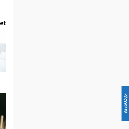
het
…
KÖZÖSSÉG