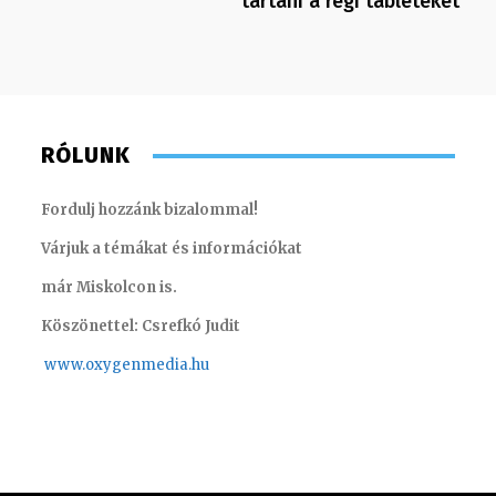
tartani a régi tableteket
RÓLUNK
Fordulj hozzánk bizalommal!
Várjuk a témákat és információkat
már Miskolcon is.
Köszönettel: Csrefkó Judit
www.oxyge
nmedia.hu
Scharek Zsuzsa – műsorvezető, riporter
Torma A