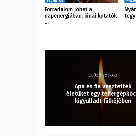
TECHNIKA
HAZÁ
Forradalom jöhet a
Nyár
napenergiában: kínai kutatók
tegy
…
ELŐZŐ SZTORI
Apa és fia vesztették
életüket egy tehergépkoc
kigyulladt fülkéjében