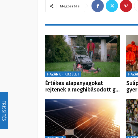
Megosztás
HAZÁNK - KÖZÉLET
HAZÁ
Értékes alapanyagokat
Suli
rejtenek a meghibásodott g…
gye
FRISSÍTÉS