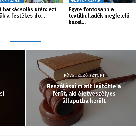
NK - KÖZÉLET
HAZÁNK - KÖZÉLET
i barkácsolás után: ezt
Egyre fontosabb a
ük a festékes do…
textilhulladék megfelelő
kezel…
KÖVETKEZŐ SZTORI
Beszólásai miatt leütötte a
si
férfit, aki életveszélyes
állapotba került