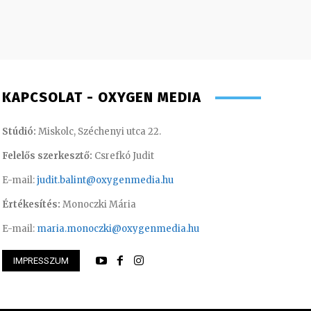
KAPCSOLAT - OXYGEN MEDIA
Stúdió:
Miskolc, Széchenyi utca 22.
Felelős szerkesztő:
Csrefkó Judit
E-mail:
judit.balint@oxygenmedia.hu
Értékesítés:
Monoczki Mária
E-mail:
maria.monoczki@oxygenmedia.hu
IMPRESSZUM
nikó – irodavezető
Huszti Tamás – ope