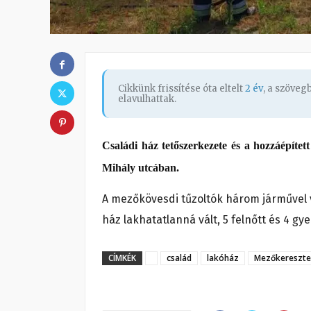
Cikkünk frissítése óta eltelt
2 év
, a szöve
elavulhattak.
Családi ház tetőszerkezete és a hozzáépítet
Mihály utcában.
A mezőkövesdi tűzoltók három járművel v
ház lakhatatlanná vált, 5 felnőtt és 4 g
CÍMKÉK
család
lakóház
Mezőkereszte