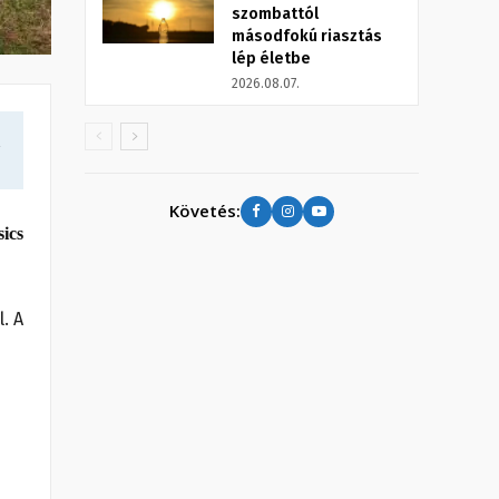
szombattól
másodfokú riasztás
lép életbe
2026.08.07.
a
Követés:
sics
. A