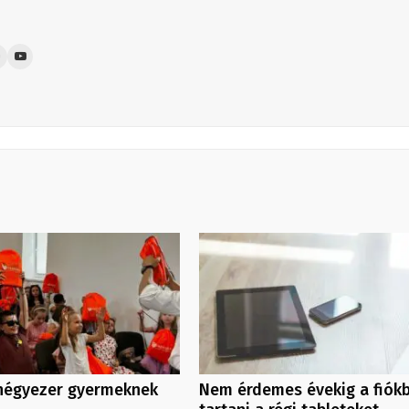
 négyezer gyermeknek
Nem érdemes évekig a fiók