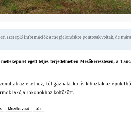
gben szereplő információk a megjelenéskor pontosak voltak, de már
t melléképület égett teljes terjedelmében Mezőkeresztesen, a Tánc
onultak az esethez, két gázpalackot is kihoztak az épületből
yermek lakója rokonokhoz költözött.
s
Mezőkövesd
tűz