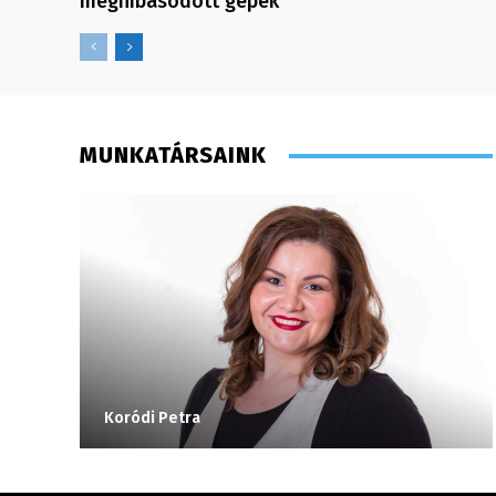
meghibásodott gépek
MUNKATÁRSAINK
Koródi Petra