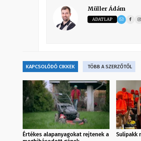
Müller Ádám
ADATLAP
KAPCSOLÓDÓ CIKKEK
TÖBB A SZERZŐTŐL
Értékes alapanyagokat rejtenek a
Sulipakk