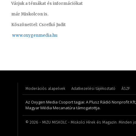
Várjuk a témákat és információkat
már Miskolcon is.
Köszönettel: Csrefkó Judit
www.oxyge
nmedia.hu
Kőműves Krisztián – programozó, technikus
Molek C
Moderációs alapelvek
Adatkezelési tájékoztató
ÁSZF
Az Oxygen Media Csoport tagjai: A Plusz Rádió Nonprofit Kft
Magyar Média Mecanatúra támogatottja.
©
2026
- MIZU MISKOLC - Miskolci Hírek és Magazin. Minden jo