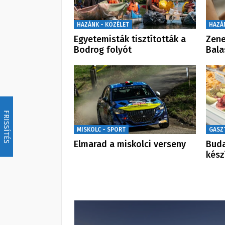
HAZÁNK - KÖZÉLET
HAZÁ
Egyetemisták tisztították a
Zene
Bodrog folyót
Bal
FRISSÍTÉS
MISKOLC - SPORT
GASZ
Elmarad a miskolci verseny
Buda
kész