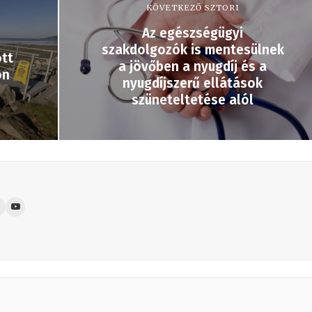
KÖVETKEZŐ SZTORI
Az egészségügyi
szakdolgozók is mentesülnek
tt
a jövőben a nyugdíj és a
on
nyugdíjszerű ellátások
szüneteltetése alól