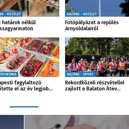
NK - KÖZÉLET
HAZÁNK - KÖZÉLET
 határok nélkül
Fotópályázat a repülés
assagyarmaton
árnyoldalairól
TRONÓMIA
HAZÁNK - SPORT
pesti fagylaltozó
Rekordközeli részvétellel
ítette el az év legjob…
zajlott a Balaton Átev…