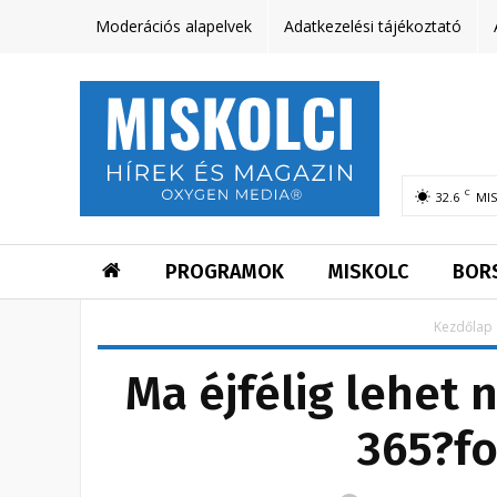
Moderációs alapelvek
Adatkezelési tájékoztató
C
32.6
MI
PROGRAMOK
MISKOLC
BOR
Kezdőlap
Ma éjfélig lehet 
365?fo