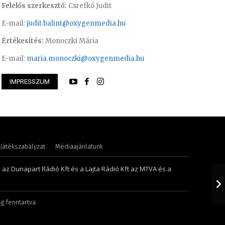
Felelős szerkesztő:
Csrefkó Judit
E-mail:
judit.balint@oxygenmedia.hu
Értékesítés:
Monoczki Mária
E-mail:
maria.monoczki@oxygenmedia.hu
IMPRESSZUM
songor – műsorvezető
Lukács Bence – onl
Játékszabályzat
Médiaajánlatunk
, az Dunapart Rádió Kft és a Lajta Rádió Kft az MTVA és a
g fenntartva.