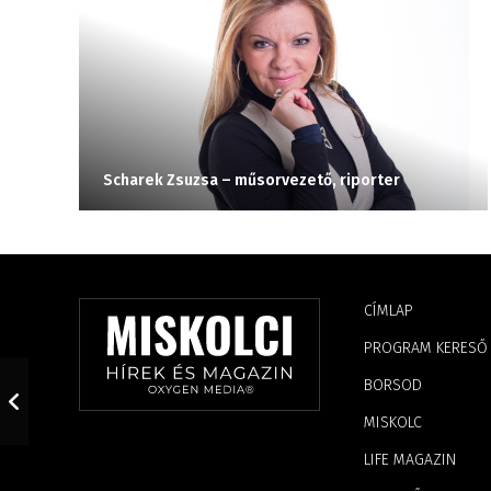
Scharek Zsuzsa – műsorvezető, riporter
CÍMLAP
PROGRAM KERESŐ
BORSOD
MISKOLC
LIFE MAGAZIN