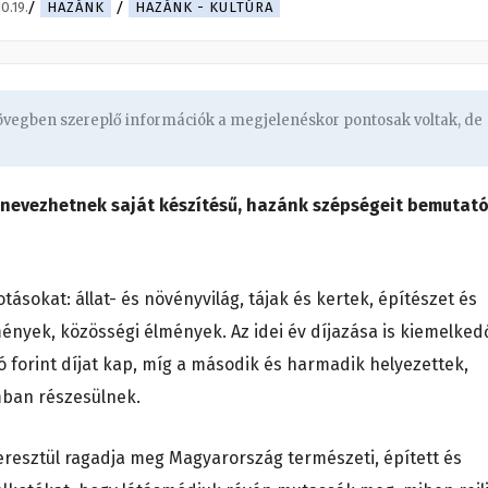
0.19.
HAZÁNK
HAZÁNK - KULTÚRA
zövegben szereplő információk a megjelenéskor pontosak voltak, de
 nevezhetnek saját készítésű, hazánk szépségeit bemutat
tásokat: állat- és növényvilág, tájak és kertek, építészet és
ények, közösségi élmények. Az idei év díjazása is kiemelked
ió forint díjat kap, míg a második és harmadik helyezettek,
omban részesülnek.
keresztül ragadja meg Magyarország természeti, épített és