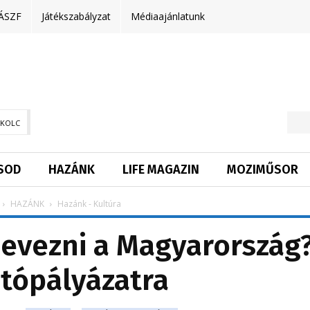
ÁSZF
Játékszabályzat
Médiaajánlatunk
SKOLC
SOD
HAZÁNK
LIFE MAGAZIN
MOZIMŰSOR
HAZÁNK
Hazánk - Kultúra
nevezni a Magyarország
tópályázatra