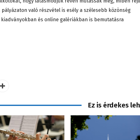
 alkotókat, hogy látásmódjuk révén mutassák meg, miben rejl
pályázaton való részvétel is esély a szélesebb közönség
n, kiadványokban és online galériákban is bemutatásra
Ez is érdekes le