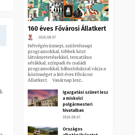
160 éves Fővárosi Állatkert
2026.08.07.
Hétvégén ünnepi, születésnapi
programokkal, többek közt
ó
látványetetésekkel, tematikus
sétákkal, színpadi és családi
programokkal, bábszínházzal várja a
közönséget a 160 éves Fővárosi
Állatkert. Vasárnap lesz...
ő:
Igazgatási szünet lesz
a miskolci
polgármesteri
hivatalban
2026.08.07.
Országos