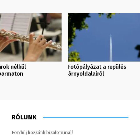
rok nélkül
Fotópályázat a repülés
yarmaton
árnyoldalairól
RÓLUNK
Fordulj hozzánk bizalommal!