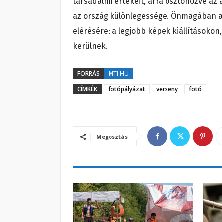
társadalmi értékeit, arra ösztönözve az
az ország különlegessége. Önmagában a 
elérésére: a legjobb képek kiállításoko
kerülnek.
FORRÁS
MTI.HU
CÍMKÉK
fotópályázat
verseny
fotó
Megosztás