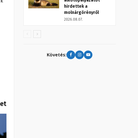
alkotópályázatot
ik
hirdettek a
molnárgörényről
2026.08.07.
Követés:
het