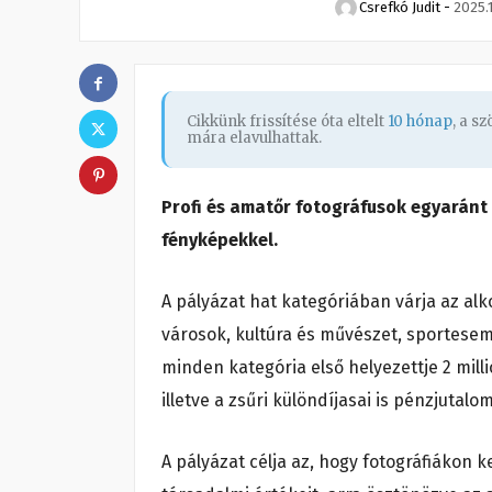
Csrefkó Judit
-
2025.1
Cikkünk frissítése óta eltelt
10 hónap
, a s
mára elavulhattak.
Profi és amatőr fotográfusok egyaránt
fényképekkel.
A pályázat hat kategóriában várja az alko
városok, kultúra és művészet, sportesem
minden kategória első helyezettje 2 mill
illetve a zsűri különdíjasai is pénzjutal
A pályázat célja az, hogy fotográfiákon 