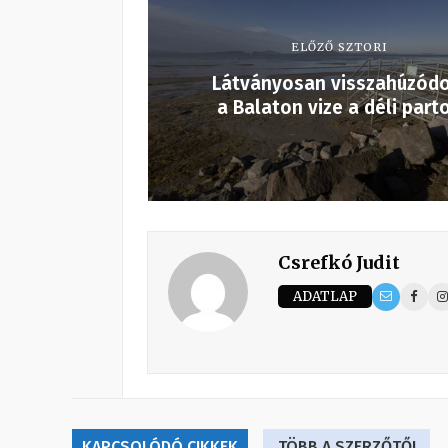
ELŐZŐ SZTORI
Látványosan visszahúzódo
a Balaton vize a déli part
Csrefkó Judit
ADATLAP
KAPCSOLÓDÓ CIKKEK
TÖBB A SZERZŐTŐL