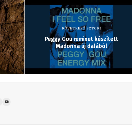
KÖVETKEZŐ SZTORI
Peggy Gou remixet készített
Madonna új dalából