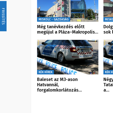
FRISSÍTÉS
MISKOLC - GAZDASÁG
MISK
Még tanévkezdés előtt
Dolg
megújul a Pláza–Makropolis…
sok 
KÉK HÍREK
KÉK H
Baleset az M3-ason
Négy
Hatvannál,
Tata
forgalomkorlátozás…
a…