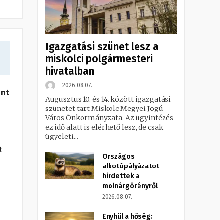
Igazgatási szünet lesz a
miskolci polgármesteri
hivatalban
2026.08.07.
ont
Augusztus 10. és 14. között igazgatási
szünetet tart Miskolc Megyei Jogú
Város Önkormányzata. Az ügyintézés
ez idő alatt is elérhető lesz, de csak
ügyeleti...
t
Országos
alkotópályázatot
hirdettek a
molnárgörényről
2026.08.07.
Enyhül a hőség: