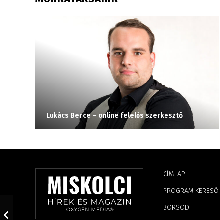
Lukács Bence – online felelős szerkesztő
CÍMLAP
PROGRAM KERESŐ
BORSOD