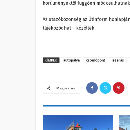
körülményektől függően módosulhatnak
Az utazóközönség az Útinform honlapján (
tájékozódhat – közölték.
CÍMKÉK
autópálya
csomópont
lezárás
Megosztás