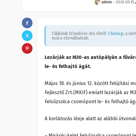
admin
-
2026.05.15.
Cikkünk frissítése óta eltelt
3 hónap
, a sz
mára elavulhattak.
Lezárják az M30-as autópályán a főváro
le- és felhajtó ágát.
Május 18. és június 12. között felújítás
Fejlesztő Zrt.(MKIF) emiatt lezárják az M
Felsőzsolca csomópont le- és felhajtó ág
A korlátozás ideje alatt az alábbi útvona
– Miskolc-kelet Felsőzsolca csomópont le