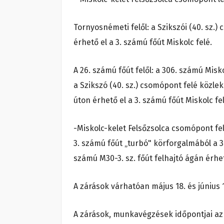
Tornyosnémeti felől: a Szikszói (40. sz.
érhető el a 3. számú főút Miskolc felé.
A 26. számú főút felől: a 306. számú Mis
a Szikszó (40. sz.) csomópont felé közlek
úton érhető el a 3. számú főút Miskolc fel
-Miskolc-kelet Felsőzsolca csomópont fel
3. számú főút „turbó" körforgalmából a 
számú M30-3. sz. főút felhajtó ágán érh
A zárások várhatóan május 18. és június 
A zárások, munkavégzések időpontjai az i