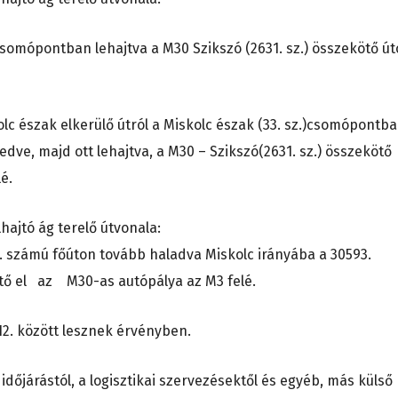
) csomópontban lehajtva a M30 Szikszó (2631. sz.) összekötő ú
kolc észak elkerülő útról a Miskolc észak (33. sz.)csomópontb
edve, majd ott lehajtva, a M30 – Szikszó(2631. sz.) összekötő
é.
hajtó ág terelő útvonala:
3. számú főúton tovább haladva Miskolc irányába a 30593.
ető el az M30-as autópálya az M3 felé.
12. között lesznek érvényben.
dőjárástól, a logisztikai szervezésektől és egyéb, más külső