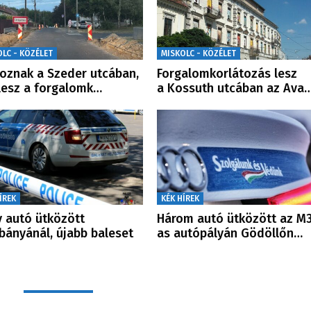
OLC - KÖZÉLET
MISKOLC - KÖZÉLET
oznak a Szeder utcában,
Forgalomkorlátozás lesz
lesz a forgalomk…
a Kossuth utcában az Ava
ÍREK
KÉK HÍREK
 autó ütközött
Három autó ütközött az M3
bányánál, újabb baleset
as autópályán Gödöllőn…