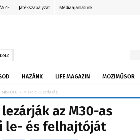
ÁSZF
Játékszabályzat
Médiaajánlatunk
SKOLC
SOD
HAZÁNK
LIFE MAGAZIN
MOZIMŰSOR
MISKOLC
Miskolc - Gazdaság
 lezárják az M30-as
 le- és felhajtóját