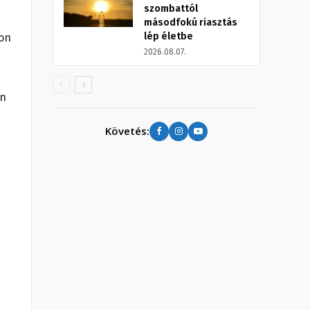
szombattól
másodfokú riasztás
lép életbe
ton
2026.08.07.
an
Követés: