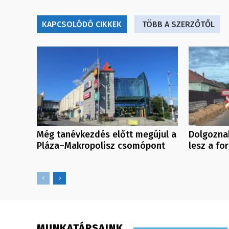
KAPCSOLÓDÓ CIKKEK
TÖBB A SZERZŐTŐL
Még tanévkezdés előtt megújul a
Dolgoznak
Pláza–Makropolisz csomópont
lesz a fo
MUNKATÁRSAINK