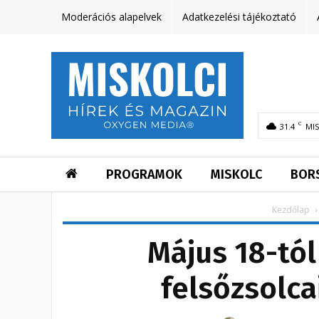
Moderációs alapelvek
Adatkezelési tájékoztató
C
31.4
MI
PROGRAMOK
MISKOLC
BOR
Kezdőlap
Május 18-tól
felsőzsolcai