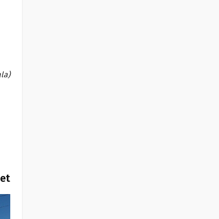
la)
het