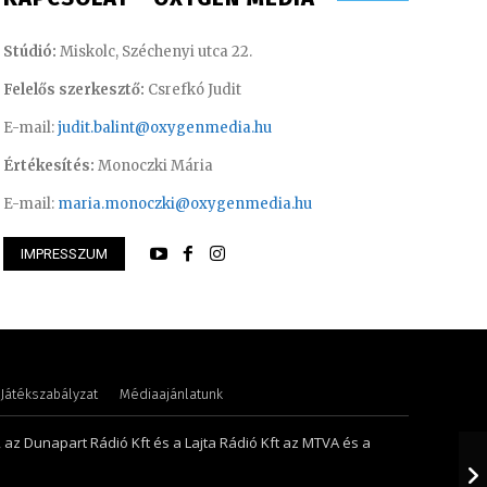
Stúdió:
Miskolc, Széchenyi utca 22.
Felelős szerkesztő:
Csrefkó Judit
E-mail:
judit.balint@oxygenmedia.hu
Értékesítés:
Monoczki Mária
E-mail:
maria.monoczki@oxygenmedia.hu
dám – rádiós hírekért felelős
Csrefkó Judit – mű
IMPRESSZUM
ztő
riporter
Játékszabályzat
Médiaajánlatunk
, az Dunapart Rádió Kft és a Lajta Rádió Kft az MTVA és a