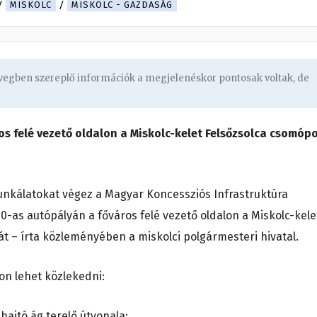
MISKOLC
MISKOLC - GAZDASÁG
övegben szereplő információk a megjelenéskor pontosak voltak, de
s felé vezető oldalon a Miskolc-kelet Felsőzsolca csomóp
i munkálatokat végez a Magyar Koncessziós Infrastruktúra
30-as autópályán a főváros felé vezető oldalon a Miskolc-kele
át – írta közleményében a miskolci polgármesteri hivatal.
lon lehet közlekedni:
hajtó ág terelő útvonala: