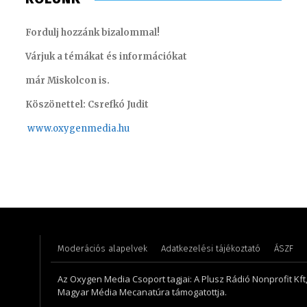
Fordulj hozzánk bizalommal!
Várjuk a témákat és információkat
már Miskolcon is.
Köszönettel: Csrefkó Judit
www.oxyge
nmedia.hu
Müller Á
Koródi Petra
szerkes
Moderációs alapelvek
Adatkezelési tájékoztató
ÁSZF
Az Oxygen Media Csoport tagjai: A Plusz Rádió Nonprofit Kft
Magyar Média Mecanatúra támogatottja.