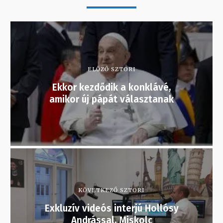
ELŐZŐ SZTORI
Ekkor kezdődik a konklávé,
amikor új pápát választanak
KÖVETKEZŐ SZTORI
Exkluzív videós interjú Hollósy
Andrással, Miskolc