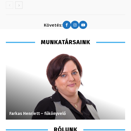
Követés:
MUNKATÁRSAINK
Farkas Henriett – főkönyvelő
T
RÓLUNK