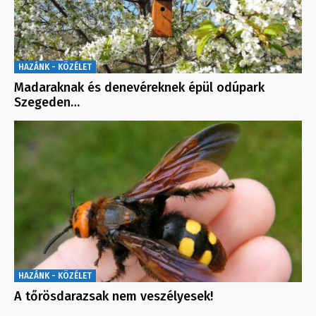
HAZÁNK - KÖZÉLET
Madaraknak és denevéreknek épül odúpark
Szegeden…
HAZÁNK - KÖZÉLET
A tőrösdarazsak nem veszélyesek!