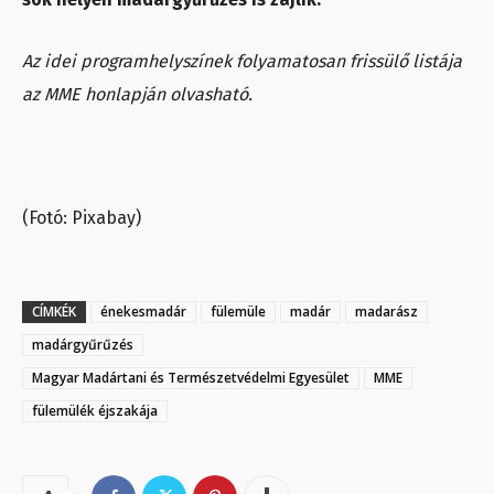
Az idei programhelyszínek folyamatosan frissülő listája
az MME honlapján olvasható.
(Fotó: Pixabay)
CÍMKÉK
énekesmadár
fülemüle
madár
madarász
madárgyűrűzés
Magyar Madártani és Természetvédelmi Egyesület
MME
fülemülék éjszakája