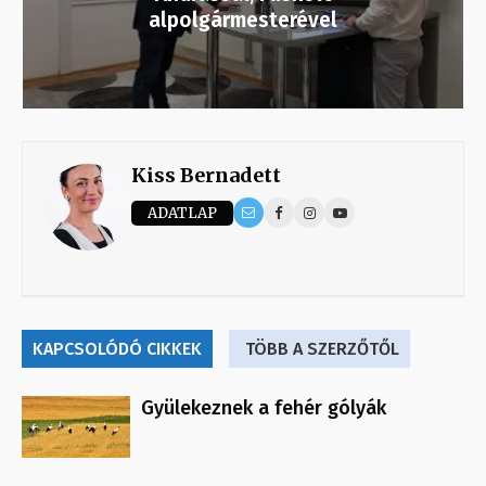
alpolgármesterével
Kiss Bernadett
ADATLAP
KAPCSOLÓDÓ CIKKEK
TÖBB A SZERZŐTŐL
Gyülekeznek a fehér gólyák