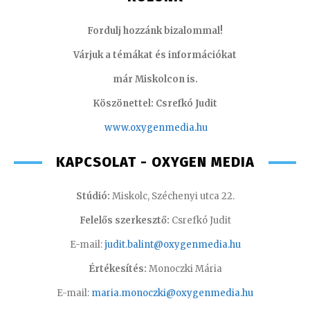
Fordulj hozzánk bizalommal!
Várjuk a témákat és információkat
már Miskolcon is.
Köszönettel: Csrefkó Judit
www.oxyge
nmedia.hu
KAPCSOLAT - OXYGEN MEDIA
Stúdió:
Miskolc, Széchenyi utca 22.
Felelős szerkesztő:
Csrefkó Judit
E-mail:
judit.balint@oxygenmedia.hu
Értékesítés:
Monoczki Mária
E-mail:
maria.monoczki@oxygenmedia.hu