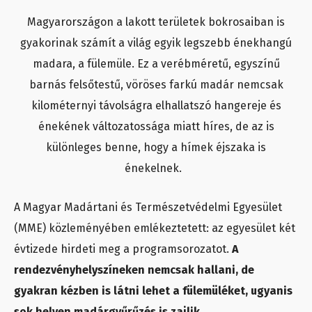
Magyarországon a lakott területek bokrosaiban is
gyakorinak számít a világ egyik legszebb énekhangú
madara, a fülemüle. Ez a verébméretű, egyszínű
barnás felsőtestű, vöröses farkú madár nemcsak
kilométernyi távolságra elhallatszó hangereje és
énekének változatossága miatt híres, de az is
különleges benne, hogy a hímek éjszaka is
énekelnek.
A Magyar Madártani és Természetvédelmi Egyesület
(MME) közleményében emlékeztetett: az egyesület két
évtizede hirdeti meg a programsorozatot.
A
rendezvényhelyszíneken nemcsak hallani, de
gyakran kézben is látni lehet a fülemüléket, ugyanis
sok helyen madárgyűrűzés is zajlik.