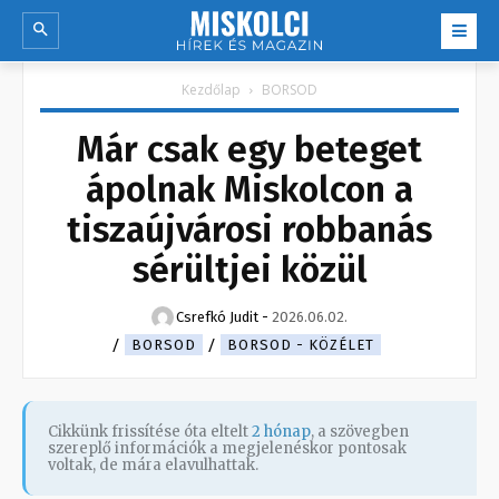
Kezdőlap
BORSOD
Már csak egy beteget
ápolnak Miskolcon a
tiszaújvárosi robbanás
sérültjei közül
Csrefkó Judit
-
2026.06.02.
BORSOD
BORSOD - KÖZÉLET
Cikkünk frissítése óta eltelt
2 hónap
, a szövegben
szereplő információk a megjelenéskor pontosak
voltak, de mára elavulhattak.