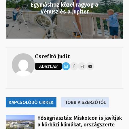
Egymáshoz közel ragyog a
Vénusz és a Jupiter
Csrefkó Judit
ADATLAP
KAPCSOLÓDÓ CIKKEK
TÖBB A SZERZŐTŐL
Hőségriasztás: Miskolcon is javítják
a kórházi klímákat, országszerte