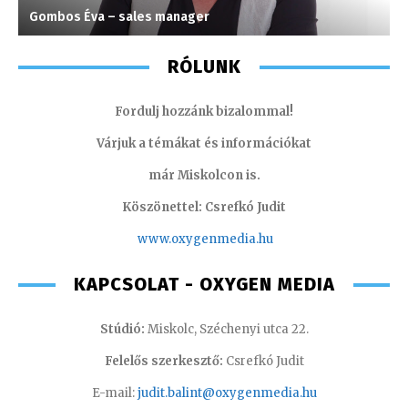
Gombos Éva – sales manager
T
RÓLUNK
Fordulj hozzánk bizalommal!
Várjuk a témákat és információkat
már Miskolcon is.
Köszönettel: Csrefkó Judit
www.oxyge
nmedia.hu
KAPCSOLAT - OXYGEN MEDIA
Stúdió:
Miskolc, Széchenyi utca 22.
Felelős szerkesztő:
Csrefkó Judit
E-mail:
judit.balint@oxygenmedia.hu