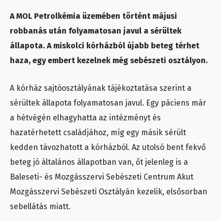
A MOL Petrolkémia üzemében történt májusi
robbanás után folyamatosan javul a sérültek
állapota. A miskolci kórházból újabb beteg térhet
haza, egy embert kezelnek még sebészeti osztályon.
A kórház sajtóosztályának tájékoztatása szerint a
sérültek állapota folyamatosan javul. Egy páciens már
a hétvégén elhagyhatta az intézményt és
hazatérhetett családjához, míg egy másik sérült
kedden távozhatott a kórházból. Az utolsó bent fekvő
beteg jó általános állapotban van, őt jelenleg is a
Baleseti- és Mozgásszervi Sebészeti Centrum Akut
Mozgásszervi Sebészeti Osztályán kezelik, elsősorban
sebellátás miatt.