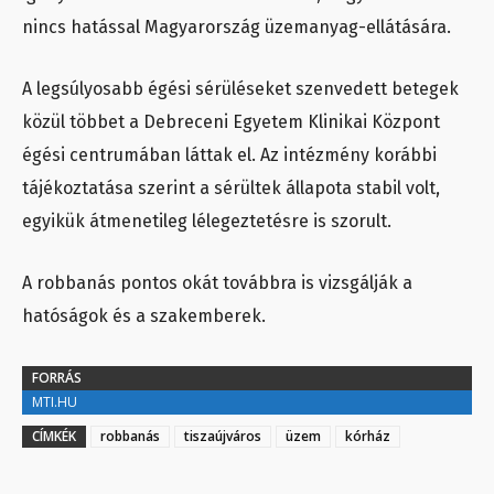
nincs hatással Magyarország üzemanyag-ellátására.
A legsúlyosabb égési sérüléseket szenvedett betegek
közül többet a Debreceni Egyetem Klinikai Központ
égési centrumában láttak el. Az intézmény korábbi
tájékoztatása szerint a sérültek állapota stabil volt,
egyikük átmenetileg lélegeztetésre is szorult.
A robbanás pontos okát továbbra is vizsgálják a
hatóságok és a szakemberek.
FORRÁS
MTI.HU
CÍMKÉK
robbanás
tiszaújváros
üzem
kórház