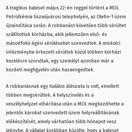
A tragikus baleset május 22-én reggel történt a MOL
Petrolkémia tiszaújvárosi telephelyén, az Olefin-1 üzem
újraindítása során. A robbanást követően több sérültet
szállítottak kórházba, akik jellemzően első- és
másodfokú égési sérüléseket szenvedtek. A miskolci
intézménybe érkezett sérültek közül többen kórházi
kezelésre szorultak, egy személyt azonban már a
kezdeti megfigyelés után hazaengedtek.
A robbanásnak egy halálos áldozata is volt, emellett
többen megsérültek. A helyszínelés és a
veszélyhelyzet elhárítása után a MOL megkezdhette a
jelentős károkat szenvedett üzem helyreállításának
előkészítését, amely várhatóan több hónapot vesz
igénybe. A vállalat korábban közölte, hogy a baleset