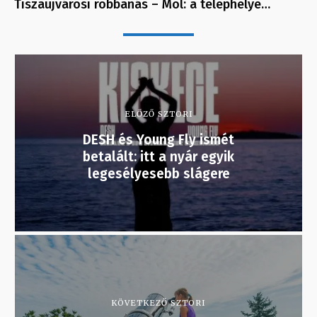
Tiszaújvárosi robbanás – Mol: a telephelye…
ELŐZŐ SZTORI
DESH és Young Fly ismét
betalált: itt a nyár egyik
legesélyesebb slágere
KÖVETKEZŐ SZTORI