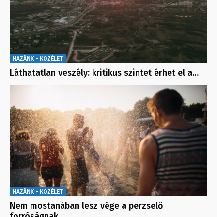
HAZÁNK - KÖZÉLET
Láthatatlan veszély: kritikus szintet érhet el a…
HAZÁNK - KÖZÉLET
Nem mostanában lesz vége a perzselő
forróságnak…