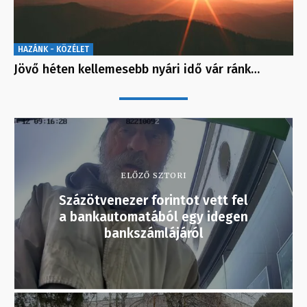
HAZÁNK - KÖZÉLET
Jövő héten kellemesebb nyári idő vár ránk…
ELŐZŐ SZTORI
Százötvenezer forintot vett fel
a bankautomatából egy idegen
bankszámlájáról