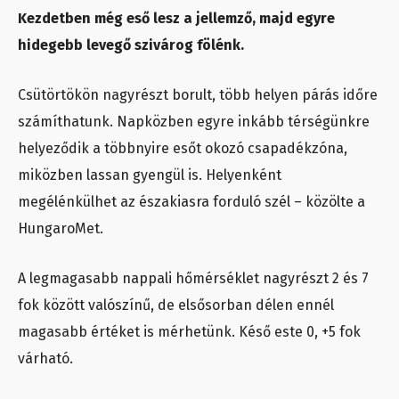
Kezdetben még eső lesz a jellemző, majd egyre
hidegebb levegő szivárog fölénk.
Csütörtökön nagyrészt borult, több helyen párás időre
számíthatunk. Napközben egyre inkább térségünkre
helyeződik a többnyire esőt okozó csapadékzóna,
miközben lassan gyengül is. Helyenként
megélénkülhet az északiasra forduló szél – közölte a
HungaroMet.
A legmagasabb nappali hőmérséklet nagyrészt 2 és 7
fok között valószínű, de elsősorban délen ennél
magasabb értéket is mérhetünk. Késő este 0, +5 fok
várható.