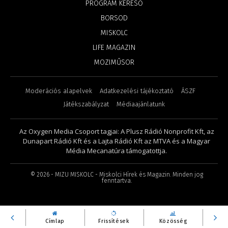
PROGRAM KERESŐ
BORSOD
MISKOLC
LIFE MAGAZIN
MOZIMŰSOR
Moderációs alapelvek
Adatkezelési tájékoztató
ÁSZF
Játékszabályzat
Médiaajánlatunk
Az Oxygen Media Csoport tagjai: A Plusz Rádió Nonprofit Kft, az
Dunapart Rádió Kft és a Lajta Rádió Kft az MTVA és a Magyar
Média Mecanatúra támogatottja.
©
2026
- MIZU MISKOLC - Miskolci Hírek és Magazin. Minden jog
fenntartva.
Címlap
Frissítések
Közösség