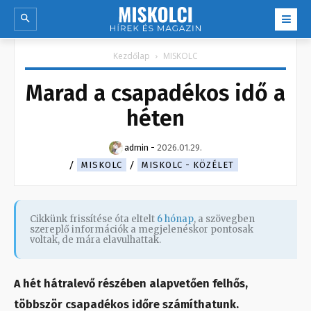
Kezdőlap
MISKOLC
Marad a csapadékos idő a
héten
admin
-
2026.01.29.
MISKOLC
MISKOLC - KÖZÉLET
Cikkünk frissítése óta eltelt
6 hónap
, a szövegben
szereplő információk a megjelenéskor pontosak
voltak, de mára elavulhattak.
A hét hátralevő részében alapvetően felhős,
többször csapadékos időre számíthatunk.