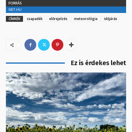
FORRÁS
MET.HU
CÍMKÉK
csapadék
előrejelzés
meteorológia
időjárás
Ez is érdekes lehet