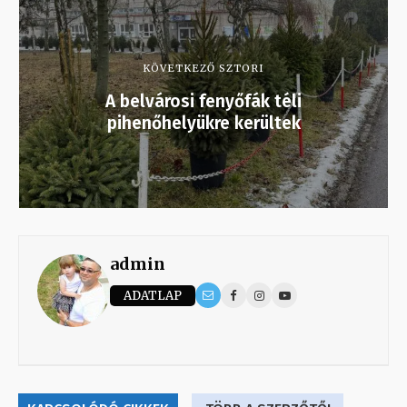
KÖVETKEZŐ SZTORI
A belvárosi fenyőfák téli
pihenőhelyükre kerültek
admin
ADATLAP