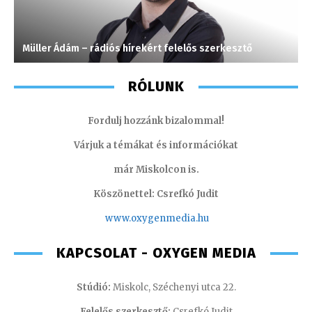
Müller Ádám – rádiós hírekért felelős szerkesztő
C
RÓLUNK
Fordulj hozzánk bizalommal!
Várjuk a témákat és információkat
már Miskolcon is.
Köszönettel: Csrefkó Judit
www.oxyge
nmedia.hu
KAPCSOLAT - OXYGEN MEDIA
Stúdió:
Miskolc, Széchenyi utca 22.
Felelős szerkesztő:
Csrefkó Judit