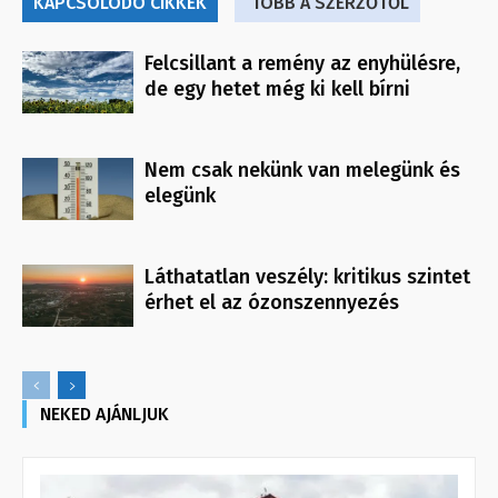
KAPCSOLÓDÓ CIKKEK
TÖBB A SZERZŐTŐL
Felcsillant a remény az enyhülésre,
de egy hetet még ki kell bírni
Nem csak nekünk van melegünk és
elegünk
Láthatatlan veszély: kritikus szintet
érhet el az ózonszennyezés
NEKED AJÁNLJUK