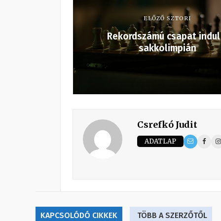
ELŐZŐ SZTORI
Rekordszámú csapat indul
sakkolimpián
Csrefkó Judit
ADATLAP
KAPCSOLÓDÓ CIKKEK
TÖBB A SZERZŐTŐL