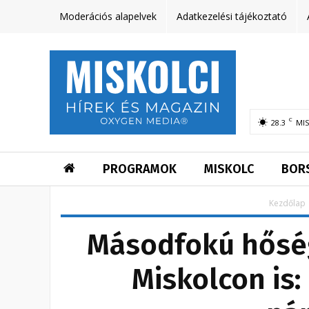
Moderációs alapelvek
Adatkezelési tájékoztató
C
28.3
MI
PROGRAMOK
MISKOLC
BOR
Kezdőlap
Másodfokú hőség
Miskolcon is: