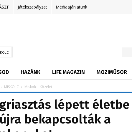
ÁSZF
Játékszabályzat
Médiaajánlatunk
SKOLC
SOD
HAZÁNK
LIFE MAGAZIN
MOZIMŰSOR
MISKOLC
Miskolc - Közélet
riasztás lépett életbe
 újra bekapcsolták a