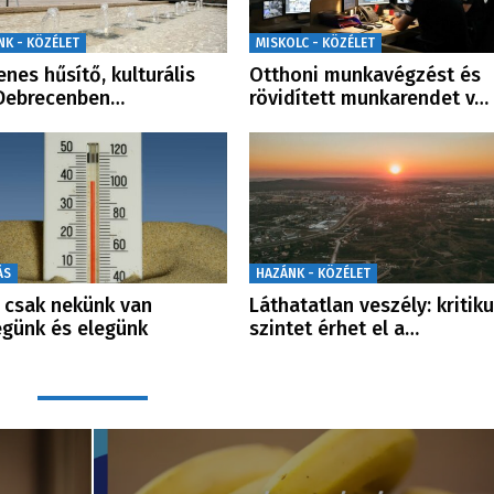
NK - KÖZÉLET
MISKOLC - KÖZÉLET
enes hűsítő, kulturális
Otthoni munkavégzést és
 Debrecenben…
rövidített munkarendet v…
ÁS
HAZÁNK - KÖZÉLET
csak nekünk van
Láthatatlan veszély: kritik
günk és elegünk
szintet érhet el a…