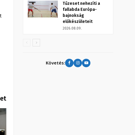
Tűzeset nehezíti a
fallabda Európa-
bajnokság
t
előkészületeit
2026.08.09.
Követés:
het