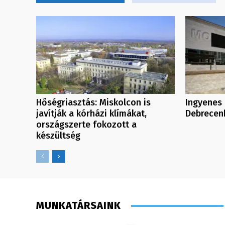
Hőségriasztás: Miskolcon is
Ingyenes 
javítják a kórházi klímákat,
Debrecen
országszerte fokozott a
készültség
MUNKATÁRSAINK