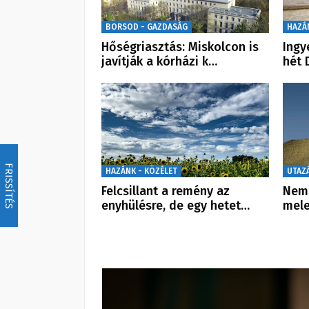
BORSOD - GAZDASÁG
HAZÁ
Hőségriasztás: Miskolcon is
Ingy
javítják a kórházi k…
hét
FRISSÍTÉS
HAZÁNK - KÖZÉLET
UTAZ
Felcsillant a remény az
Nem 
enyhülésre, de egy hetet…
mele