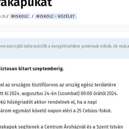
rakapukat
.26.
MISKOLC
MISKOLC - KÖZÉLET
gben szereplő információk a megjelenéskor pontosak voltak, de már
biztosan kitart szeptemberig.
el az országos tisztifőorvos az ország egész területére
t ki 2024. augusztus 24-én (szombat) 00:00 órától 2024.
okú hőségriadót akkor rendelnek el, ha a napi
rom egymást követő napon eléri a 25 Celsius-fokot.
árakapuk segítenek a Centrum Áruháznál és a Szent István