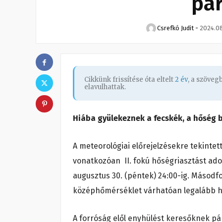
pá
Csrefkó Judit
-
2024.08
Cikkünk frissítése óta eltelt
2 év
, a szöve
elavulhattak.
Hiába gyülekeznek a fecskék, a hőség 
A meteorológiai előrejelzésekre tekintett
vonatkozóan II. fokú hőségriasztást adot
augusztus 30. (péntek) 24:00-ig. Másodf
középhőmérséklet várhatóan legalább há
A forróság elől enyhülést keresőknek p