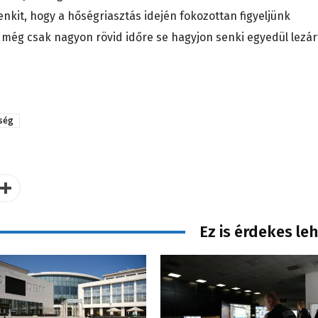
kit, hogy a hőségriasztás idején fokozottan figyeljünk
 még csak nagyon rövid időre se hagyjon senki egyedül lezár
ség
Ez is érdekes le