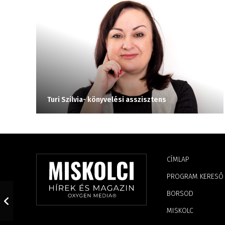
Turi Szilvia- könyvelési asszisztens
CÍMLAP
PROGRAM KERESŐ
BORSOD
MISKOLC