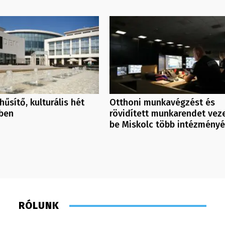
hűsítő, kulturális hét
Otthoni munkavégzést és
ben
rövidített munkarendet vez
be Miskolc több intézményé
RÓLUNK