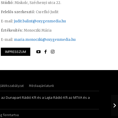
Stúdió:
Miskolc, Széchenyi utca 22.
Felelős szerkesztő:
Csrefkó Judit
E-mail:
judit.balint@oxygenmedia.hu
Értékesítés:
Monoczki Mária
E-mail:
maria.monoczki@oxygenmedia.hu
IMPRESSZUM
Anikó
Gombos Éva – sale
Játékszabályzat
Médiaajánlatunk
, az Dunapart Rádió Kft és a Lajta Rádió Kft az MTVA és a
g fenntartva.