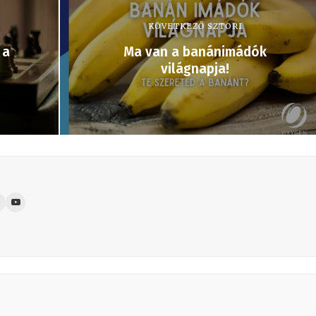
KÖVETKEZŐ SZTORI
 a
Ma van a banánimádók
világnapja!