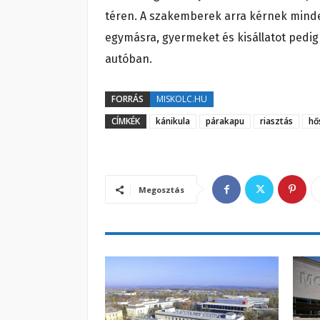
téren. A szakemberek arra kérnek minden
egymásra, gyermeket és kisállatot pedig
autóban.
FORRÁS
MISKOLC.HU
CÍMKÉK
kánikula
párakapu
riasztás
hő
Megosztás