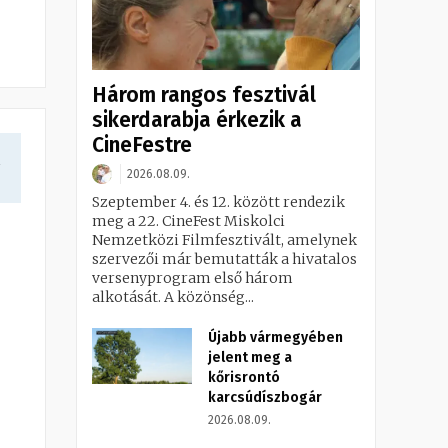
Három rangos fesztivál
sikerdarabja érkezik a
CineFestre
a
2026.08.09.
Szeptember 4. és 12. között rendezik
meg a 22. CineFest Miskolci
Nemzetközi Filmfesztivált, amelynek
szervezői már bemutatták a hivatalos
versenyprogram első három
alkotását. A közönség...
Újabb vármegyében
jelent meg a
kőrisrontó
karcsúdíszbogár
2026.08.09.