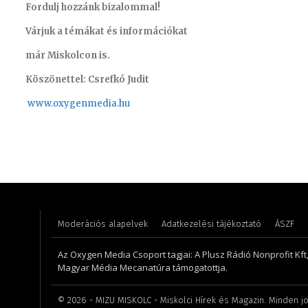
Fordulj hozzánk bizalommal!
Várjuk a témákat és információkat
már Miskolcon is.
Köszönettel: Csrefkó Judit
www.oxyge
nmedia.hu
Koródi Petra
Pénzes 
Moderációs alapelvek
Adatkezelési tájékoztató
ÁSZF
Az Oxygen Media Csoport tagjai: A Plusz Rádió Nonprofit Kft
Magyar Média Mecanatúra támogatottja.
©
2026
- MIZU MISKOLC - Miskolci Hírek és Magazin. Minden jo