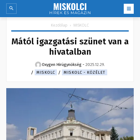
Kezdőlap
MISKOLC
Mától igazgatási szünet van a
hivatalban
Oxygen Hirügynökség
-
2025.12.29.
MISKOLC
MISKOLC - KÖZÉLET