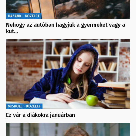
HAZÁNK - KÖZÉLET
Nehogy az autóban hagyjuk a gyermeket vagy a
kut…
MISKOLC - KÖZÉLET
Ez vár a diákokra januárban