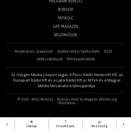
PROGRAM KERESŐ
BORSOD
MISKOLC
LIFE MAGAZIN
MOZIMŰSOR
Moderációs alapelvek
Adatkezelési tájékoztató
ÁSZF
Játékszabályzat
Médiaajánlatunk
Az Oxygen Media Csoport tagjai: A Plusz Rádió Nonprofit Kft, az
Dunapart Rádió Kft és a Lajta Rádió Kft az MTVA és a Magyar
Média Mecanatúra támogatottja.
©
2026
- MIZU MISKOLC - Miskolci Hírek és Magazin. Minden jog
fenntartva.
Címlap
Frissítések
Közösség