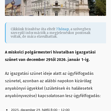
Cikkünk frissítése óta eltelt
7 hónap
, a szövegben
szereplő információk a megjelenéskor pontosak
voltak, de mára elavulhattak.
A miskolci polgármesteri hivatalban igazgatási
szünet van december 29től 2026. január 1-ig.
Az igazgatási szünet ideje alatt az ügyfélfogadás
szünetel, azonban az alábbi napokon kizárólag
anyakönyvi ügyekkel (születések és halálesetek
anyakönyvezése) kapcsolatosan lesz ügyfélfogadás:
2025. december 29. hétfő 8:00 – 12:00