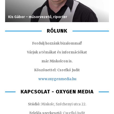
Kis Gábor – műsorvezető, riporter
K
RÓLUNK
Fordulj hozzánk bizalommal!
Várjuk a témákat és információkat
már Miskolcon is.
Köszönettel: Csrefkó Judit
www.oxyge
nmedia.hu
KAPCSOLAT - OXYGEN MEDIA
Stúdió:
Miskolc, Széchenyi utca 22.
Felelős szerkesztő:
Csrefkó Judit