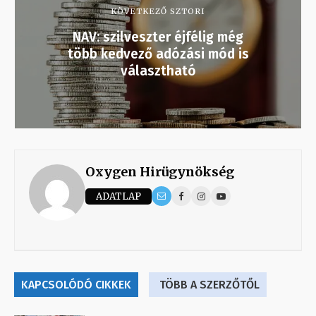
KÖVETKEZŐ SZTORI
NAV: szilveszter éjfélig még
több kedvező adózási mód is
választható
Oxygen Hirügynökség
ADATLAP
KAPCSOLÓDÓ CIKKEK
TÖBB A SZERZŐTŐL