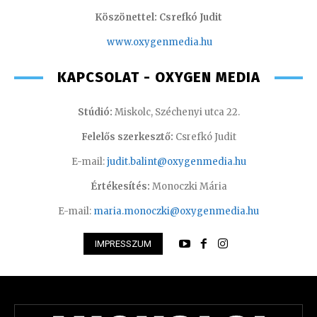
Köszönettel: Csrefkó Judit
www.oxyge
nmedia.hu
KAPCSOLAT - OXYGEN MEDIA
Stúdió:
Miskolc, Széchenyi utca 22.
Felelős szerkesztő:
Csrefkó Judit
E-mail:
judit.balint@oxygenmedia.hu
Értékesítés:
Monoczki Mária
E-mail:
maria.monoczki@oxygenmedia.hu
IMPRESSZUM