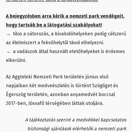
A bejegyzésben arra kérik a nemzeti park vendégeit,
hogy tartsák be a látogatási szabályokat!
→ tilos a sátorozás, a bivakolóhelyeken pedig célszerű
az élelmiszert a fekvőhelytől távol elhelyezni.
→ a vadászok által használt etetőhelyeket is érdemes
elkerülni.
Az Aggteleki Nemzeti Park területén június első
napjaiban két medveészlelés is történt Szögliget és
Égerszög területén, azonban anyamedvét boccsal
2017-ben, Jósvafő térségében láttak utoljára.
A tájékoztatás szerint a medvékkel kapcsolatos
biztonsági ajánlások elérhetők a nemzeti park