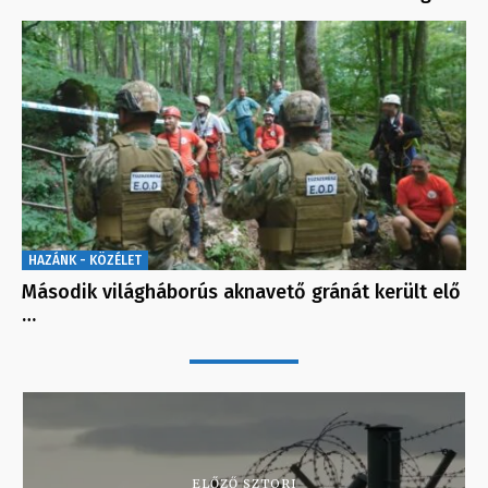
HAZÁNK - KÖZÉLET
Második világháborús aknavető gránát került elő
…
ELŐZŐ SZTORI