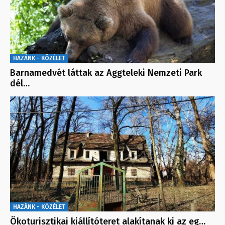
HAZÁNK - KÖZÉLET
Barnamedvét láttak az Aggteleki Nemzeti Park
dél…
HAZÁNK - KÖZÉLET
Ökoturisztikai kiállítóteret alakítanak ki az eg…