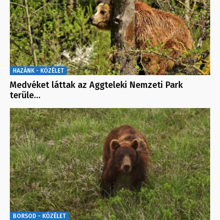
HAZÁNK - KÖZÉLET
Medvéket láttak az Aggteleki Nemzeti Park
terüle…
BORSOD - KÖZÉLET