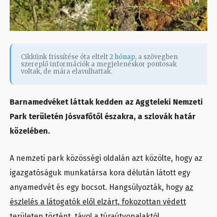
Cikkünk frissítése óta eltelt
2 hónap
, a szövegben
szereplő információk a megjelenéskor pontosak
voltak, de mára elavulhattak.
Barnamedvéket láttak kedden az Aggteleki Nemzeti
Park területén Jósvafőtől északra, a szlovák határ
közelében.
A nemzeti park közösségi oldalán azt közölte, hogy az
igazgatóságuk munkatársa kora délután látott egy
anyamedvét és egy bocsot. Hangsúlyozták, hogy
az
észlelés a látogatók elől elzárt, fokozottan védett
területen történt, távol a túraútvonalaktól.