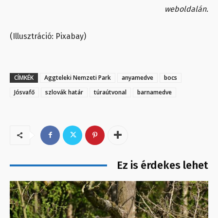
weboldalán.
(Illusztráció: Pixabay)
CÍMKÉK
Aggteleki Nemzeti Park
anyamedve
bocs
Jósvafő
szlovák határ
túraútvonal
barnamedve
Ez is érdekes lehet