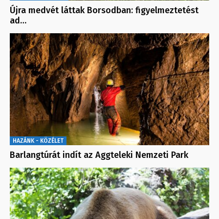
Újra medvét láttak Borsodban: figyelmeztetést
ad…
HAZÁNK - KÖZÉLET
Barlangtúrát indít az Aggteleki Nemzeti Park