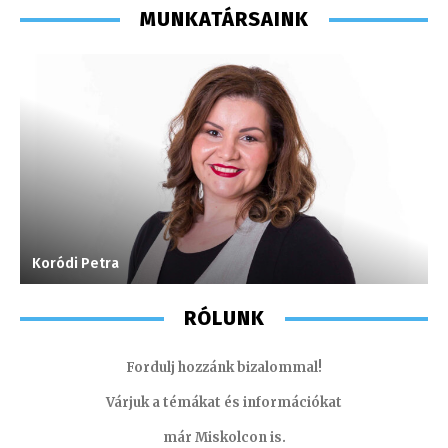
MUNKATÁRSAINK
Koródi Petra
V
RÓLUNK
Fordulj hozzánk bizalommal!
Várjuk a témákat és információkat
már Miskolcon is.