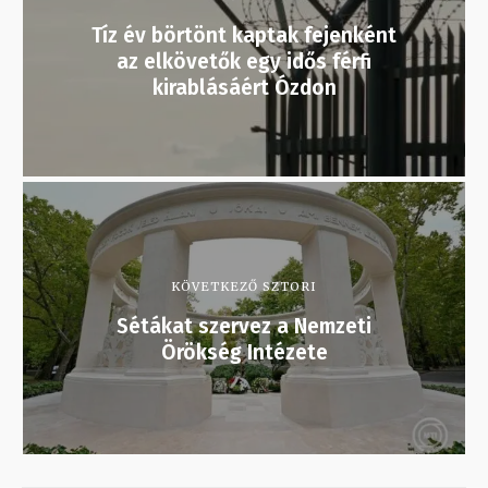
Tíz év börtönt kaptak fejenként
az elkövetők egy idős férfi
kirablásáért Ózdon
KÖVETKEZŐ SZTORI
Sétákat szervez a Nemzeti
Örökség Intézete