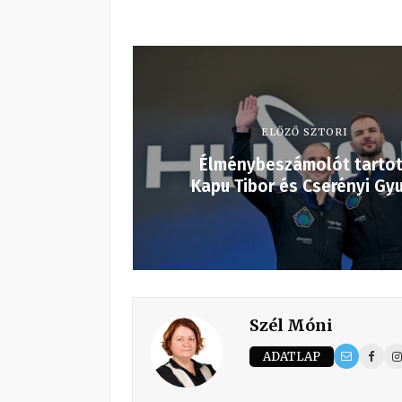
ELŐZŐ SZTORI
Élménybeszámolót tartot
Kapu Tibor és Cserényi Gy
Szél Móni
ADATLAP