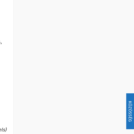
,
KÖZÖSSÉG
els)