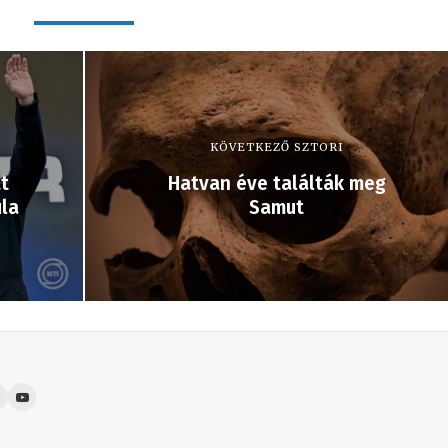
KÖVETKEZŐ SZTORI
t
Hatvan éve találták meg
ula
Samut