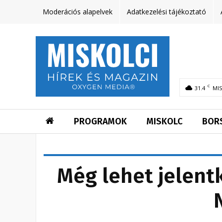
Moderációs alapelvek
Adatkezelési tájékoztató
C
31.4
MI
PROGRAMOK
MISKOLC
BOR
Még lehet jelentk