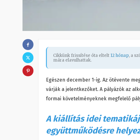
Cikkünk frissítése óta eltelt
12 hónap
, a s
mára elavulhattak.
Egészen december 1-ig. Az ötévente meg
várják a jelentkezőket. A pályázók az al
formai követelményeknek megfelelő pály
A kiállítás idei tematiká
együttműködésre helyezi