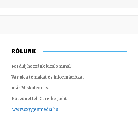
RÓLUNK
Fordulj hozzánk bizalommal!
Várjuk a témákat és információkat
már Miskolcon is.
Köszönettel: Csrefkó Judit
www.oxyge
nmedia.hu
Hudecz Attila – sales manager
Horváth