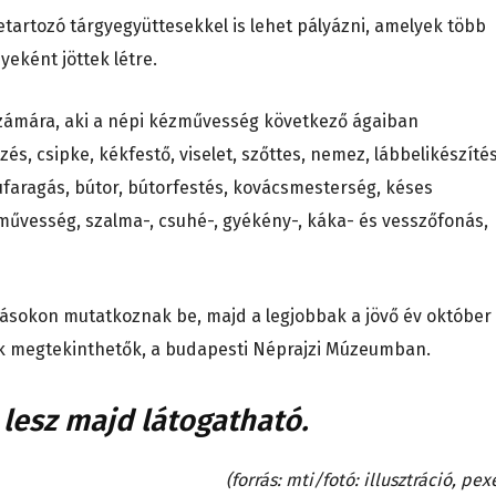
zetartozó tárgyegyüttesekkel is lehet pályázni, amelyek több
eként jöttek létre.
számára, aki a népi kézművesség következő ágaiban
és, csipke, kékfestő, viselet, szőttes, nemez, lábbelikészítés
ufaragás, bútor, bútorfestés, kovácsmesterség, késes
művesség, szalma-, csuhé-, gyékény-, káka- és vesszőfonás,
tásokon mutatkoznak be, majd a legjobbak a jövő év október
nek megtekinthetők, a budapesti Néprajzi Múzeumban.
 lesz majd látogatható.
(forrás: mti/fotó: illusztráció, pex