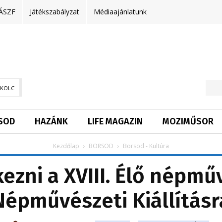
ÁSZF
Játékszabályzat
Médiaajánlatunk
SKOLC
SOD
HAZÁNK
LIFE MAGAZIN
MOZIMŰSOR
Kezdőlap
BORSOD
Borsod - Kultúra
ezni a XVIII. Élő népm
Népművészeti Kiállításr