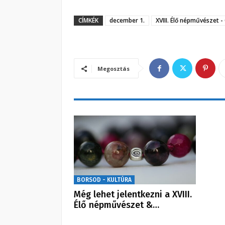
CÍMKÉK
december 1.
XVIII. Élő népművészet 
Megosztás
BORSOD - KULTÚRA
Még lehet jelentkezni a XVIII.
Élő népművészet &…