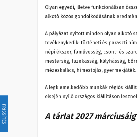
Olyan egyedi, illetve funkcionálisan öss
alkotó közös gondolkodásának eredmény
A pályázat nyitott minden olyan alkotó 
tevékenykedik: történeti és paraszti hímz
népi ékszer, faművesség, csont- és szar
mesterség, fazekasság, kályhásság, bőr
mézeskalács, hímestojás, gyermekjáték.
A legkiemelkedőbb munkák régiós kiállí
elsején nyíló országos kiállításon lesz
FRISSÍTÉS
A tárlat 2027 márciusáig