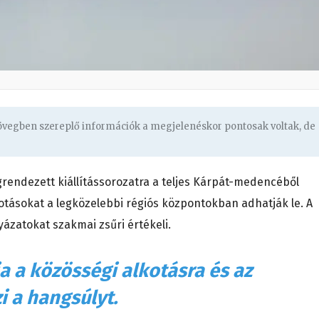
zövegben szereplő információk a megjelenéskor pontosak voltak, de
rendezett kiállítássorozatra a teljes Kárpát-medencéből
kotásokat a legközelebbi régiós központokban adhatják le. A
ázatokat szakmai zsűri értékeli.
ja a közösségi alkotásra és az
 a hangsúlyt.