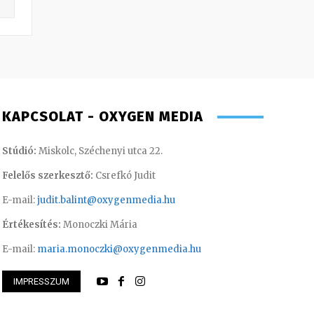
KAPCSOLAT - OXYGEN MEDIA
Stúdió:
Miskolc, Széchenyi utca 22.
Felelős szerkesztő:
Csrefkó Judit
E-mail:
judit.balint@oxygenmedia.hu
Értékesítés:
Monoczki Mária
E-mail:
maria.monoczki@oxygenmedia.hu
IMPRESSZUM
 Ferenc – technikus
Molek Csongor – m