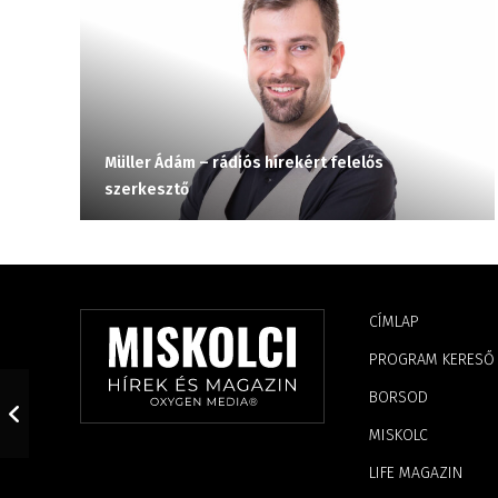
Müller Ádám – rádiós hírekért felelős
szerkesztő
CÍMLAP
PROGRAM KERESŐ
BORSOD
MISKOLC
LIFE MAGAZIN