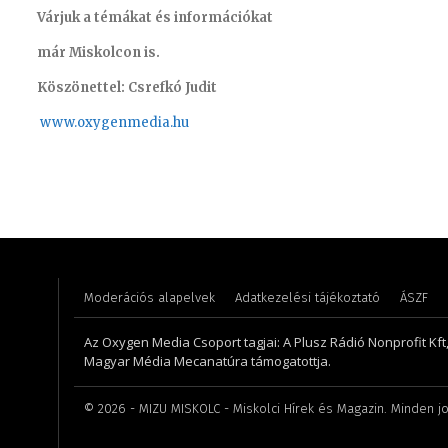
Várjuk a témákat és információkat
már Miskolcon is.
Köszönettel: Csrefkó Judit
www.oxyge
nmedia.hu
Szabó Döníz – sales manager
Pénzes 
Moderációs alapelvek
Adatkezelési tájékoztató
ÁSZF
Az Oxygen Media Csoport tagjai: A Plusz Rádió Nonprofit Kft
Magyar Média Mecanatúra támogatottja.
©
2026
- MIZU MISKOLC - Miskolci Hírek és Magazin. Minden jo