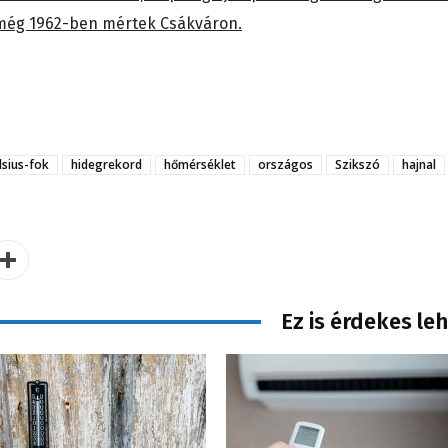
it még 1962-ben mértek Csákváron.
lsius-fok
hidegrekord
hőmérséklet
országos
Szikszó
hajnal
Ez is érdekes le