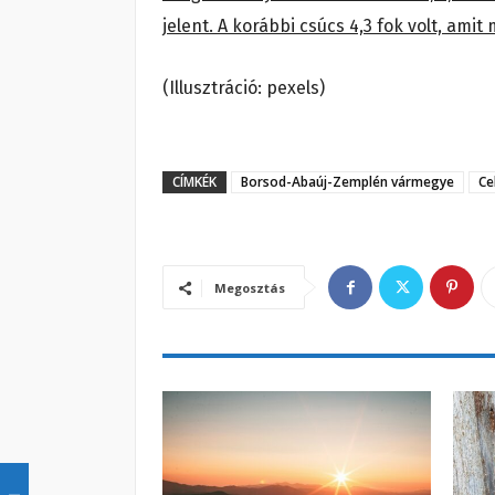
jelent. A korábbi csúcs 4,3 fok volt, am
(Illusztráció: pexels)
CÍMKÉK
Borsod-Abaúj-Zemplén vármegye
Ce
Megosztás