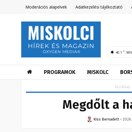
Moderációs alapelvek
Adatkezelési tájékoztató
C
40.1
MI
PROGRAMOK
MISKOLC
BOR
Kezdőlap
Megdőlt a h
Kiss Bernadett
-
2026.