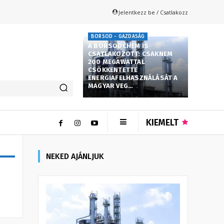
Jelentkezz be / Csatlakozz
BORSOD - GAZDASÁG
A BORSODCHEM IS
CSATLAKOZOTT: CSAKNEM
200 MEGAWATTAL
CSÖKKENTETTE
ENERGIAFELHASZNÁLÁSÁT A
MAGYAR VEG…
KIEMELT
NEKED AJÁNLJUK