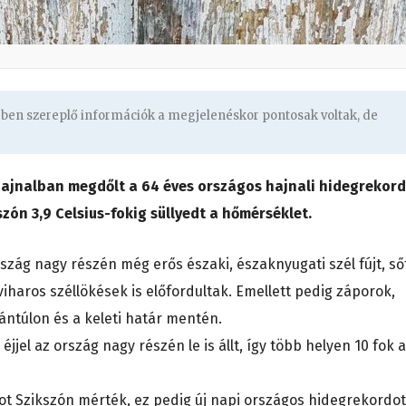
gben szereplő információk a megjelenéskor pontosak voltak, de
hajnalban megdőlt a 64 éves országos hajnali hidegrekord
ón 3,9 Celsius-fokig süllyedt a hőmérséklet.
rszág nagy részén még erős északi, északnyugati szél fújt, ső
haros széllökések is előfordultak. Emellett pedig záporok,
nántúlon és a keleti határ mentén.
jjel az ország nagy részén le is állt, így több helyen 10 fok a
ot Szikszón mérték, ez pedig új napi országos hidegrekordot