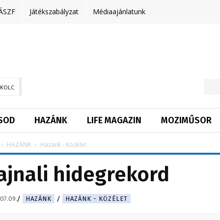
ÁSZF
Játékszabályzat
Médiaajánlatunk
SKOLC
SOD
HAZÁNK
LIFE MAGAZIN
MOZIMŰSOR
HAZÁNK
Hazánk - Közélet
ajnali hidegrekord
07.09.
HAZÁNK
HAZÁNK - KÖZÉLET