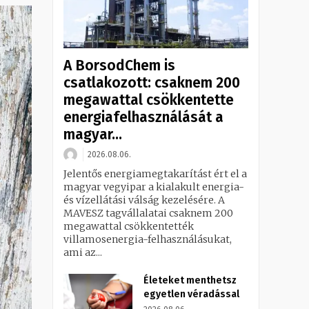
A BorsodChem is
csatlakozott: csaknem 200
megawattal csökkentette
energiafelhasználását a
magyar...
2026.08.06.
Jelentős energiamegtakarítást ért el a
magyar vegyipar a kialakult energia-
és vízellátási válság kezelésére. A
MAVESZ tagvállalatai csaknem 200
megawattal csökkentették
villamosenergia-felhasználásukat,
ami az...
Életeket menthetsz
egyetlen véradással