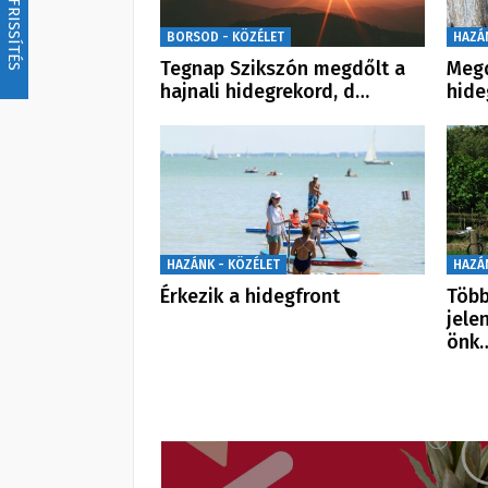
FRISSÍTÉS
BORSOD - KÖZÉLET
HAZÁ
Tegnap Szikszón megdőlt a
Megd
hajnali hidegrekord, d…
hid
HAZÁNK - KÖZÉLET
HAZÁ
Érkezik a hidegfront
Több
jele
önk