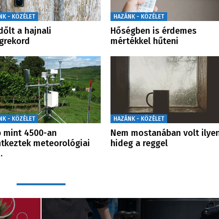
NK - KÖZÉLET
HAZÁNK - KÖZÉLET
őlt a hajnali
Hőségben is érdemes
egrekord
mértékkel hűteni
NK - KÖZÉLET
HAZÁNK - KÖZÉLET
 mint 4500-an
Nem mostanában volt ilye
ntkeztek meteorológiai
hideg a reggel
…