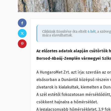
Cikkünk frissítése óta eltelt
4 hét
, a szöve
mára elavulhattak.
Az előzetes adatok alapján csütörtök 
Borsod-Abaúj-Zemplén vármegyei Sziksz
A HungaroMet Zrt. azt írja: szerdán az o
elsősorban a Dunántúl középső részein vi
zivatarok is kialakultak, kiemelten a Du
A szél estétől fokozatosan mérséklődött, é
csökkent hajnalra a hőmérséklet.
A legalacsonyabb hőmérsékletet, 3,9 fok