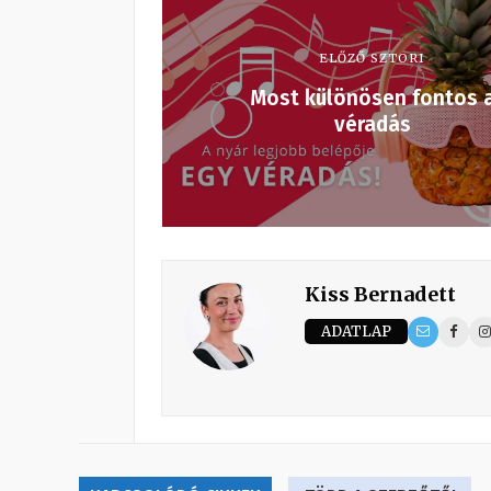
ELŐZŐ SZTORI
Most különösen fontos 
véradás
Kiss Bernadett
ADATLAP