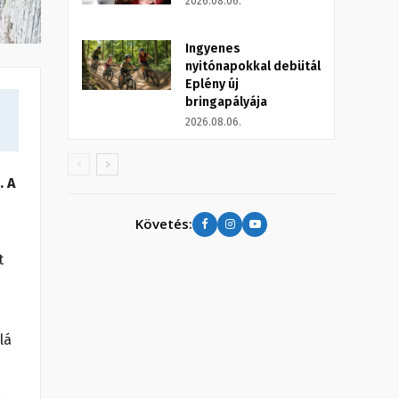
2026.08.06.
Ingyenes
nyitónapokkal debütál
Eplény új
bringapályája
2026.08.06.
. A
Követés:
t
lá