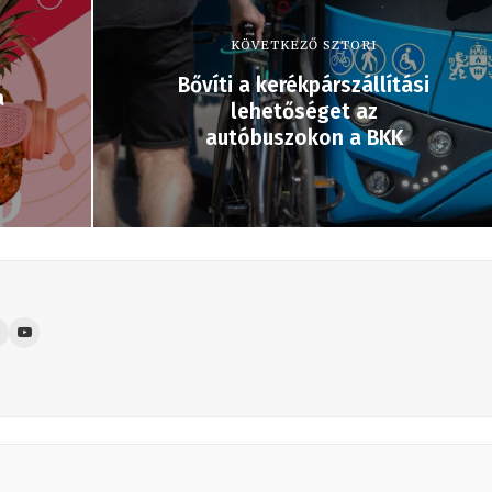
KÖVETKEZŐ SZTORI
Bővíti a kerékpárszállítási
a
lehetőséget az
autóbuszokon a BKK