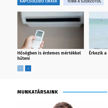
KAPCSOLÓDÓ CIKKEK
TÖBB A SZERZŐTŐL
Hőségben is érdemes mértékkel
Érkezik a
hűteni
MUNKATÁRSAINK