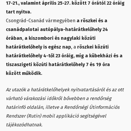
17-21., valamint április 25-27. között 7 órától 22 óráig
tart nyitva.
Csongrád-Csanád vármegyében
a röszkei és a
csanádpalotai autópálya-határátkelőhely 24
órában
,
a kiszombori és nagylaki közúti
határátkelőhely is egész nap
, a
röszkei közúti
határátkelőhely 4-től 23 óráig, míg a kübekházi és a
tiszaszigeti közúti határátkelőhely 7 és 19 óra
között működik.
Az utazók a határátkelőhelyek nyitvatartásáról és az ott
várható várakozási időkről bővebben a rendőrség
határinfó oldalán, illetve a Rendőrségi Útinformációs
Rendszer (Rutin) mobil applikáció segítségével
tájékozódhatnak.