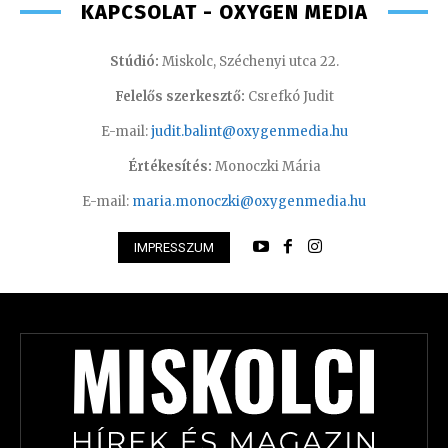
KAPCSOLAT - OXYGEN MEDIA
Stúdió:
Miskolc, Széchenyi utca 22.
Felelős szerkesztő:
Csrefkó Judit
E-mail:
judit.balint@oxygenmedia.hu
Értékesítés:
Monoczki Mária
E-mail:
maria.monoczki@oxygenmedia.hu
IMPRESSZUM