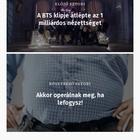
ELŐZŐ SZTORI
A BTS klipje átlépte az 1
milliárdos nézettséget
KÖVETKEZŐ SZTORI
Akkor operálnak meg, ha
lefogysz!