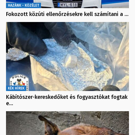
HAZÁNK - KÖZÉLET
Fokozott közúti ellenőrzésekre kell számítani a …
KÉK HÍREK
Kábítószer-kereskedőket és fogyasztókat fogtak
e…