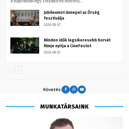
a napokban egy Tiszafüred méretű...
Jubileumot ünnepel az Őrség
fesztiválja
2026.08.07.
Minden idők legsikeresebb horvát
filmje nyitja a CineFestet
2026.08.07.
Követés:
MUNKATÁRSAINK