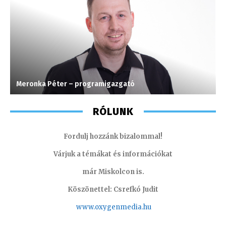
Meronka Péter – programigazgató
M
RÓLUNK
Fordulj hozzánk bizalommal!
Várjuk a témákat és információkat
már Miskolcon is.
Köszönettel: Csrefkó Judit
www.oxyge
nmedia.hu