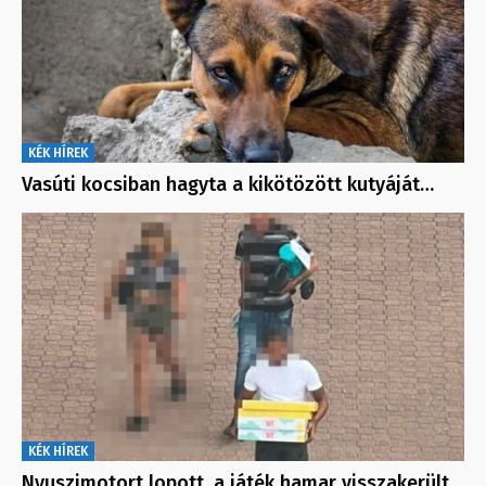
KÉK HÍREK
Vasúti kocsiban hagyta a kikötözött kutyáját…
KÉK HÍREK
Nyuszimotort lopott, a játék hamar visszakerült