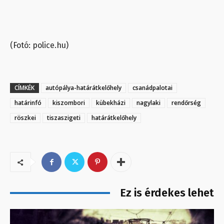
(Fotó: police.hu)
CÍMKÉK
autópálya-határátkelőhely
csanádpalotai
határinfó
kiszombori
kübekházi
nagylaki
rendőrség
röszkei
tiszaszigeti
határátkelőhely
Ez is érdekes lehet