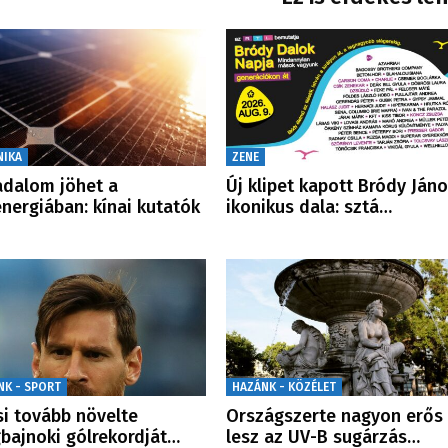
NIKA
ZENE
adalom jöhet a
Új klipet kapott Bródy Ján
nergiában: kínai kutatók
ikonikus dala: sztá…
NK - SPORT
HAZÁNK - KÖZÉLET
i tovább növelte
Országszerte nagyon erős
gbajnoki gólrekordját…
lesz az UV-B sugárzás…