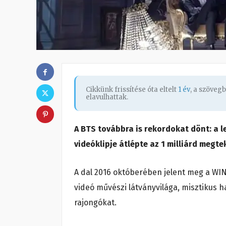
Cikkünk frissítése óta eltelt
1 év
, a szöveg
elavulhattak.
A BTS továbbra is rekordokat dönt: a 
videóklipje átlépte az 1 milliárd megt
A dal 2016 októberében jelent meg a WIN
videó művészi látványvilága, misztikus h
rajongókat.