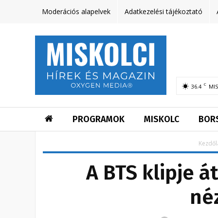
Moderációs alapelvek
Adatkezelési tájékoztató
C
36.4
MI
PROGRAMOK
MISKOLC
BOR
Kezdől
A BTS klipje á
né