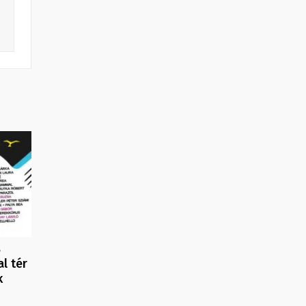
s
l tér
k