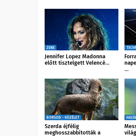
ZENE
TECH
Jennifer Lopez Madonna
Forr
előtt tisztelgett Velencé…
nape
…
BORSOD - KÖZÉLET
HAZÁ
Szerda éjfélig
Mess
meghosszabbították a
vilá