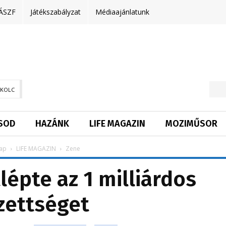
ÁSZF
Játékszabályzat
Médiaajánlatunk
SKOLC
SOD
HAZÁNK
LIFE MAGAZIN
MOZIMŰSOR
ap
LIFE MAGAZIN
Zene
tlépte az 1 milliárdos
zettséget