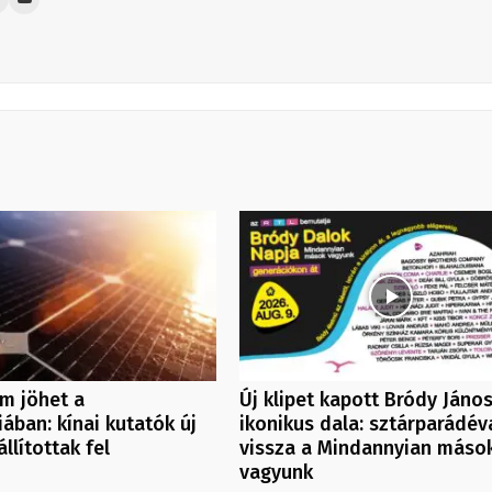
m jöhet a
Új klipet kapott Bródy Jáno
ában: kínai kutatók új
ikonikus dala: sztárparádéva
llítottak fel
vissza a Mindannyian máso
vagyunk