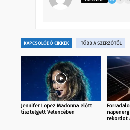
KAPCSOLÓDÓ CIKKEK
TÖBB A SZERZŐTŐL
Jennifer Lopez Madonna előtt
Forradalo
tisztelgett Velencében
napenergi
rekordot á