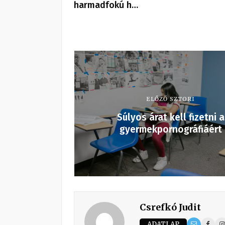
harmadfokú h…
ELŐZŐ SZTORI
Súlyos árat kell fizetni a
gyermekpornográfiáért
Csrefkó Judit
ADATLAP