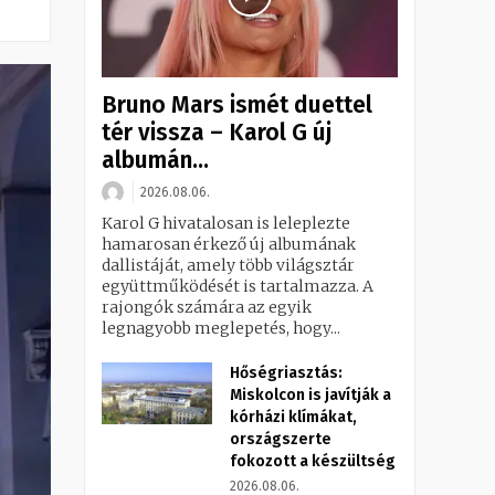
Bruno Mars ismét duettel
tér vissza – Karol G új
albumán...
2026.08.06.
Karol G hivatalosan is leleplezte
hamarosan érkező új albumának
dallistáját, amely több világsztár
együttműködését is tartalmazza. A
rajongók számára az egyik
legnagyobb meglepetés, hogy...
Hőségriasztás:
Miskolcon is javítják a
kórházi klímákat,
országszerte
fokozott a készültség
2026.08.06.