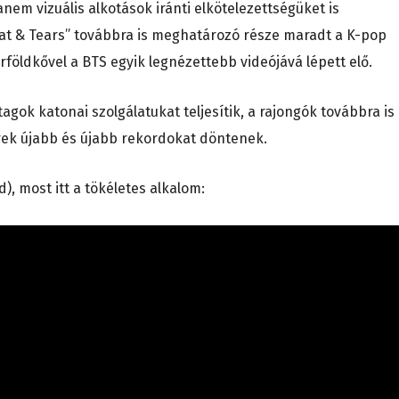
nem vizuális alkotások iránti elkötelezettségüket is
at & Tears” továbbra is meghatározó része maradt a K-pop
rföldkővel a BTS egyik legnézettebb videójává lépett elő.
tagok katonai szolgálatukat teljesítik, a rajongók továbbra is
erek újabb és újabb rekordokat döntenek.
, most itt a tökéletes alkalom: