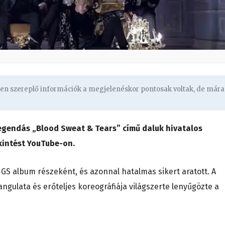
ben szereplő információk a megjelenéskor pontosak voltak, de mára
legendás „Blood Sweat & Tears” című daluk hivatalos
ekintést YouTube-on.
GS album részeként, és azonnal hatalmas sikert aratott. A
angulata és erőteljes koreográfiája világszerte lenyűgözte a