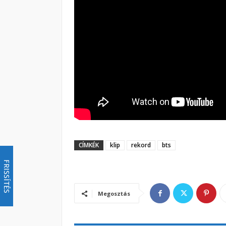
CÍMKÉK
klip
rekord
bts
FRISSÍTÉS
Megosztás