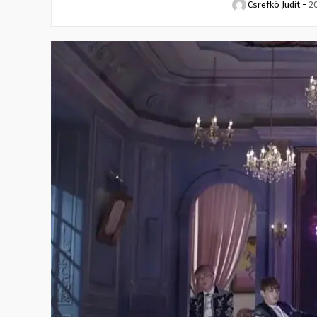
Csrefkó Judit
-
2