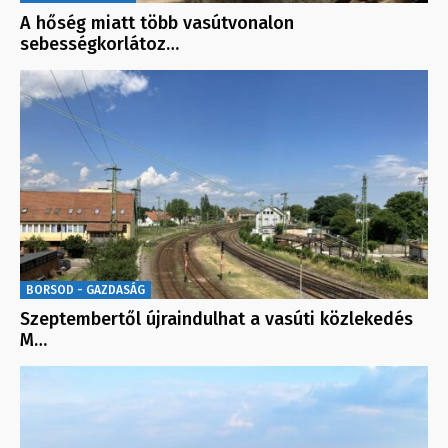
A hőség miatt több vasútvonalon
sebességkorlátoz…
BORSOD - GAZDASÁG
Szeptembertől újraindulhat a vasúti közlekedés
M…