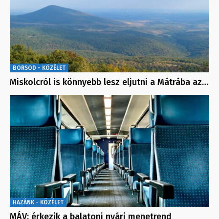
BORSOD - KÖZÉLET
Miskolcról is könnyebb lesz eljutni a Mátrába az…
HAZÁNK - KÖZÉLET
MÁV: érkezik a balatoni nyári menetrend