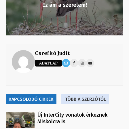
Ez ám a szerelem!
Csrefkó Judit
ADATLAP
KAPCSOLÓDÓ CIKKEK
TÖBB A SZERZŐTŐL
Új InterCity vonatok érkeznek
Miskolcra is