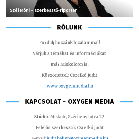
Szél Móni – szerkesztő-riporter
M
RÓLUNK
Fordulj hozzánk bizalommal!
Várjuk a témákat és információkat
már Miskolcon is.
Köszönettel: Csrefkó Judit
www.oxyge
nmedia.hu
KAPCSOLAT - OXYGEN MEDIA
Stúdió:
Miskolc, Széchenyi utca 22.
Felelős szerkesztő:
Csrefkó Judit
E-mail:
judit.balint@oxygenmedia.hu