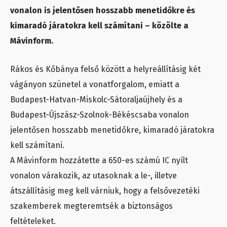
vonalon is jelentősen hosszabb menetidőkre és
kimaradó járatokra kell számítani – közölte a
Mávinform.
Rákos és Kőbánya felső között a helyreállításig két
vágányon szünetel a vonatforgalom, emiatt a
Budapest-Hatvan-Miskolc-Sátoraljaújhely és a
Budapest-Újszász-Szolnok-Békéscsaba vonalon
jelentősen hosszabb menetidőkre, kimaradó járatokra
kell számítani.
A Mávinform hozzátette a 650-es számú IC nyílt
vonalon várakozik, az utasoknak a le-, illetve
átszállításig meg kell várniuk, hogy a felsővezetéki
szakemberek megteremtsék a biztonságos
feltételeket.