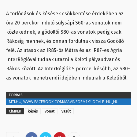
A torlódások és késések csökkentése érdekében az
óra 20 perckor induló sülysápi S60-as vonatok nem
közlekednek, a gödöllői S80-as vonatok pedig csak
Rákosig mennek, és onnan fordulnak vissza Gödöllő
felé. Az utasok az IR85-ös Mátra és az IR87-es Agria
InterRégióval tudnak utazni a Keleti pályaudvar és
Rákos között. Az InterRégiók 5 perccel később, az S80-
as vonatok menetrendi idejében indulnak a Keletiből.
FORRÁS
MTI.HU, WWW.FACEBOOK.COM/MAVINFORM1/?LOCALE=HU_HU
CÍMKÉK
késés
vonat
vasút