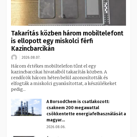
Takarítás közben három mobiltelefont
is ellopott egy miskolci férfi
Kazincbarcikán
2026.08.07.
Három értékes mobiltelefon tűnt el egy
kazincbarcikai hivatalból takarítás közben. A
rendőrök három héten belül azonosították és
elfogták a miskolci gyanúsítottat, a készülékeket
pedig...
A BorsodChem is csatlakozott:
csaknem 200 megawattal
csökkentette energiafelhasználását a
magyar...
2026.08.06.