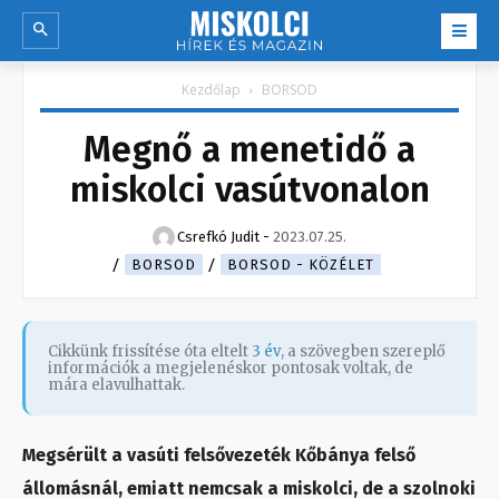
Kezdőlap
BORSOD
Megnő a menetidő a
miskolci vasútvonalon
Csrefkó Judit
-
2023.07.25.
BORSOD
BORSOD - KÖZÉLET
Cikkünk frissítése óta eltelt
3 év
, a szövegben szereplő
információk a megjelenéskor pontosak voltak, de
mára elavulhattak.
Megsérült a vasúti felsővezeték Kőbánya felső
állomásnál, emiatt nemcsak a miskolci, de a szolnoki