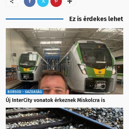
Ez is érdekes lehet
BORSOD - GAZDASÁG
Új InterCity vonatok érkeznek Miskolcra is