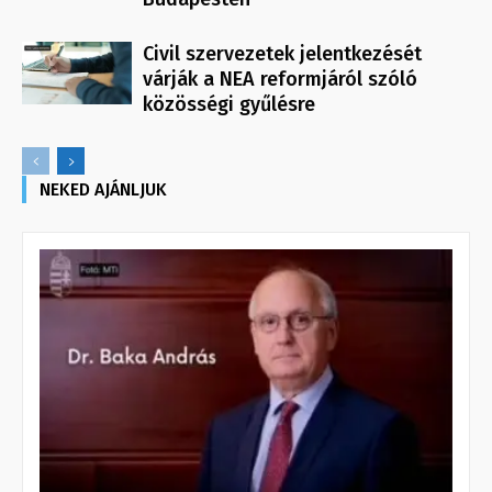
Civil szervezetek jelentkezését
várják a NEA reformjáról szóló
közösségi gyűlésre
NEKED AJÁNLJUK