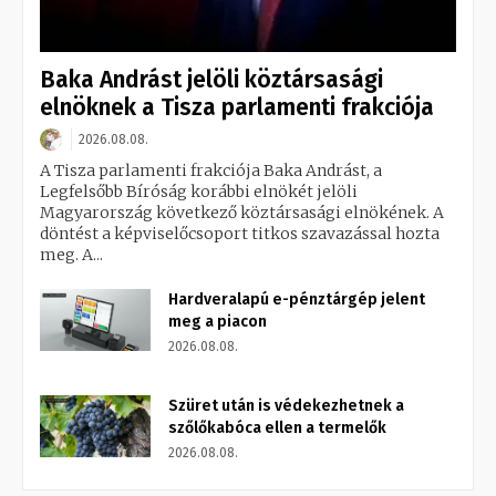
Baka Andrást jelöli köztársasági
elnöknek a Tisza parlamenti frakciója
2026.08.08.
A Tisza parlamenti frakciója Baka Andrást, a
Legfelsőbb Bíróság korábbi elnökét jelöli
Magyarország következő köztársasági elnökének. A
döntést a képviselőcsoport titkos szavazással hozta
meg. A...
Hardveralapú e-pénztárgép jelent
meg a piacon
2026.08.08.
Szüret után is védekezhetnek a
szőlőkabóca ellen a termelők
2026.08.08.