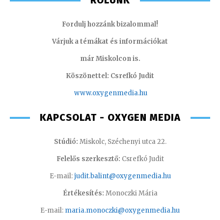
RÓLUNK
Fordulj hozzánk bizalommal!
Várjuk a témákat és információkat
már Miskolcon is.
Köszönettel: Csrefkó Judit
www.oxyge
nmedia.hu
KAPCSOLAT - OXYGEN MEDIA
Stúdió:
Miskolc, Széchenyi utca 22.
Felelős szerkesztő:
Csrefkó Judit
E-mail:
judit.balint@oxygenmedia.hu
Értékesítés:
Monoczki Mária
E-mail:
maria.monoczki@oxygenmedia.hu