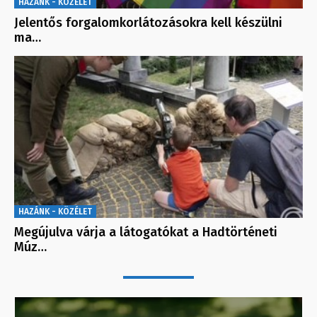
HAZÁNK - KÖZÉLET
Jelentős forgalomkorlátozásokra kell készülni
ma…
HAZÁNK - KÖZÉLET
Megújulva várja a látogatókat a Hadtörténeti
Múz…