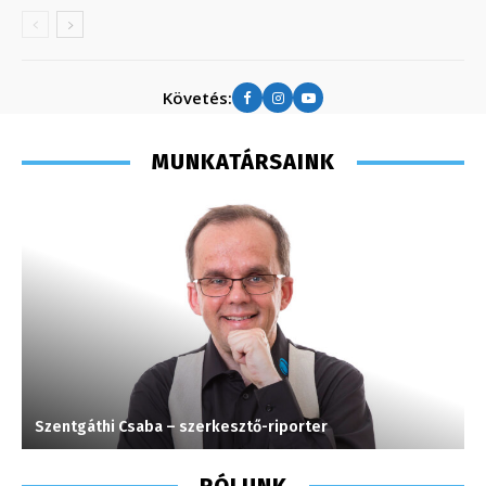
Követés:
MUNKATÁRSAINK
Szentgáthi Csaba – szerkesztő-riporter
T