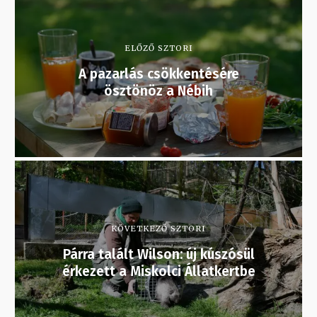
ELŐZŐ SZTORI
A pazarlás csökkentésére
ösztönöz a Nébih
KÖVETKEZŐ SZTORI
Párra talált Wilson: új kúszósül
érkezett a Miskolci Állatkertbe