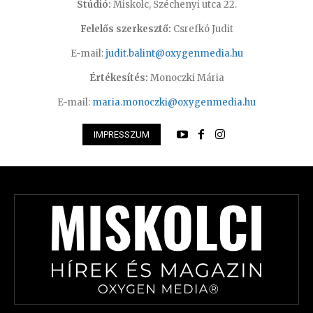
Stúdió:
Miskolc, Széchenyi utca 22.
Felelős szerkesztő:
Csrefkó Judit
E-mail:
judit.balint@oxygenmedia.hu
Értékesítés:
Monoczki Mária
E-mail:
maria.monoczki@oxygenmedia.hu
IMPRESSZUM