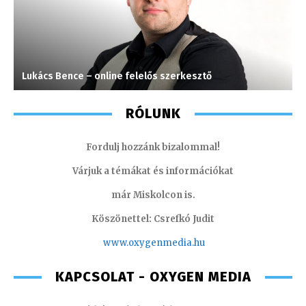
Lukács Bence – online felelős szerkesztő
S
RÓLUNK
Fordulj hozzánk bizalommal!
Várjuk a témákat és információkat
már Miskolcon is.
Köszönettel: Csrefkó Judit
www.oxyge
nmedia.hu
KAPCSOLAT - OXYGEN MEDIA