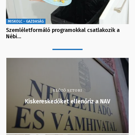
MISKOLC - GAZDASÁG
Szemléletformáló programokkal csatlakozik a
Nébi…
ELŐZŐ SZTORI
Kiskereskedőket ellenőriz a NAV