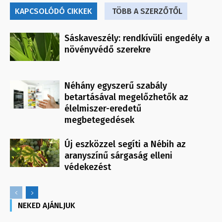
KAPCSOLÓDÓ CIKKEK
TÖBB A SZERZŐTŐL
Sáskaveszély: rendkívüli engedély a
növényvédő szerekre
Néhány egyszerű szabály
betartásával megelőzhetők az
élelmiszer-eredetű
megbetegedések
Új eszközzel segíti a Nébih az
aranyszínű sárgaság elleni
védekezést
NEKED AJÁNLJUK