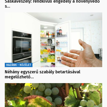
Sáskaveszély: rendkívüli engedély a növényvédő
s…
HAZÁNK - KÖZÉLET
Néhány egyszerű szabály betartásával
megelőzhető…