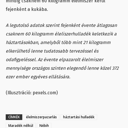
mindig csaknem 60 kilogramm élelmiszer kerül
fejenként a kukába.
A legutolsó adatok szerint fejenként évente átlagosan
csaknem 60 kilogramm éleliszerhulladék keletkezik a
háztartásokban, amelyből több mint 21 kilogramm
elkerülhető lenne tudatosabb tervezéssel és
odafigyeléssel. Az évente elpazarolt élelmiszer
mennyisége országos szinten elegendő lenne közel 372
ezer ember egyéves ellátására.
(Illusztráció: pexels.com)
CÍMKÉK
élelmiszerpazarlás
háztartási hulladék
Maradék nélkül
Nébih