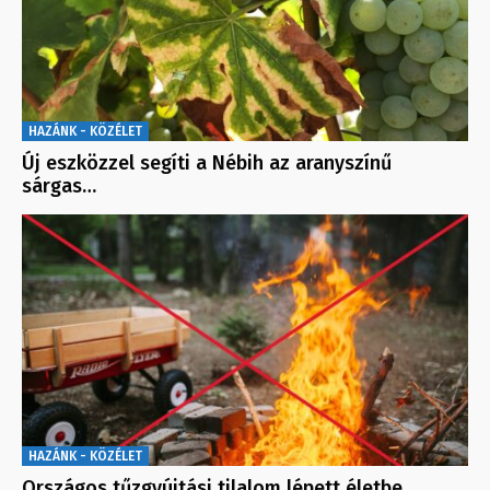
HAZÁNK - KÖZÉLET
Új eszközzel segíti a Nébih az aranyszínű
sárgas…
HAZÁNK - KÖZÉLET
Országos tűzgyújtási tilalom lépett életbe…