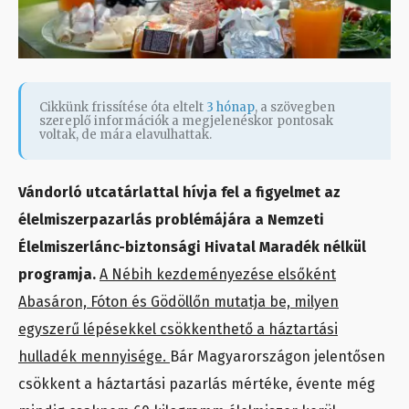
Cikkünk frissítése óta eltelt
3 hónap
, a szövegben
szereplő információk a megjelenéskor pontosak
voltak, de mára elavulhattak.
Vándorló utcatárlattal hívja fel a figyelmet az
élelmiszerpazarlás problémájára a Nemzeti
Élelmiszerlánc-biztonsági Hivatal Maradék nélkül
programja.
A Nébih kezdeményezése elsőként
Abasáron, Fóton és Gödöllőn mutatja be, milyen
egyszerű lépésekkel csökkenthető a háztartási
hulladék mennyisége.
Bár Magyarországon jelentősen
csökkent a háztartási pazarlás mértéke, évente még