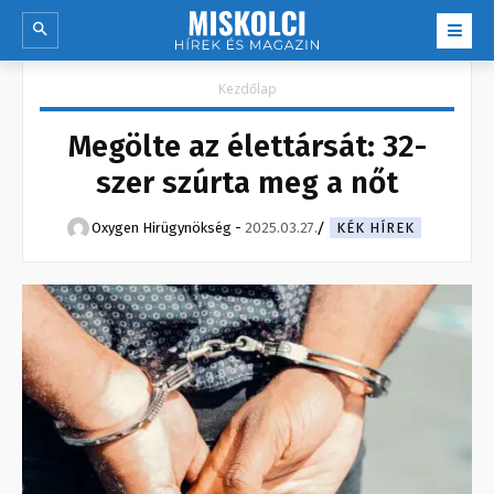
Kezdőlap
Megölte az élettársát: 32-
szer szúrta meg a nőt
Oxygen Hirügynökség
-
2025.03.27.
KÉK HÍREK