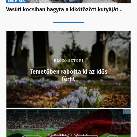
KÉK HÍREK
Vasúti kocsiban hagyta a kikötözött kutyáját…
ELŐZŐ SZTORI
Temetőben rabolta ki az idős
férfit
KÖVETKEZŐ SZTORI