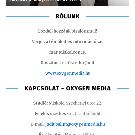
RÓLUNK
Fordulj hozzánk bizalommal!
Várjuk a témákat és információkat
már Miskolcon is.
Köszönettel: Csrefkó Judit
www.oxyge
nmedia.hu
KAPCSOLAT - OXYGEN MEDIA
Stúdió:
Miskolc, Széchenyi utca 22.
Felelős szerkesztő:
Csrefkó Judit
E-mail:
judit.balint@oxygenmedia.hu
Értékesítés:
Monoczki Mária