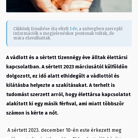
Cikkünk frissítése óta eltelt
1 év
, a szövegben szereplő
információk a megjelenéskor pontosak voltak, de
mára elavulhattak.
A vádlott és a sértett tizennégy éve álltak élettársi
kapcsolatban. A sértett 2023 márciusától külföldön
dolgozott, ez idő alatt elhidegült a vádlottól és
kilátásba helyezte a szakításukat. A terhelt is
tudomást szerzett arról, hogy élettársa kapcsolatot
alakított ki egy másik férfival, ami miatt többször
számon is kérte a nőt.
A sértett 2023. december 10-én este érkezett meg