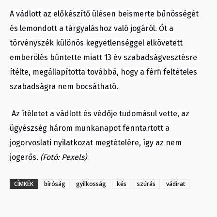
A vádlott az előkészítő ülésen beismerte bűnösségét
és lemondott a tárgyaláshoz való jogáról. Őt a
törvényszék különös kegyetlenséggel elkövetett
emberölés bűntette miatt 13 év szabadságvesztésre
ítélte, megállapította továbbá, hogy a férfi feltételes
szabadságra nem bocsátható.
Az ítéletet a vádlott és védője tudomásul vette, az
ügyészség három munkanapot fenntartott a
jogorvoslati nyilatkozat megtételére, így az nem
jogerős.
(Fotó: Pexels)
CÍMKÉK
bíróság
gyilkosság
kés
szúrás
vádirat