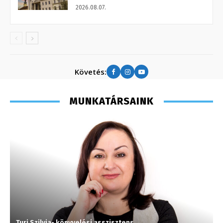
2026.08.07.
Követés:
MUNKATÁRSAINK
Turi Szilvia- könyvelési asszisztens
G