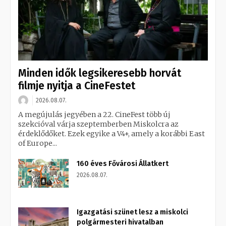
Minden idők legsikeresebb horvát
filmje nyitja a CineFestet
2026.08.07.
A megújulás jegyében a 22. CineFest több új
szekcióval várja szeptemberben Miskolcra az
érdeklődőket. Ezek egyike a V4+, amely a korábbi East
of Europe...
160 éves Fővárosi Állatkert
2026.08.07.
Igazgatási szünet lesz a miskolci
polgármesteri hivatalban