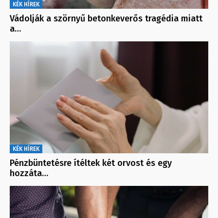
KÉK HÍREK
Vádolják a szörnyű betonkeverős tragédia miatt
a…
KÉK HÍREK
Pénzbüntetésre ítéltek két orvost és egy
hozzáta…