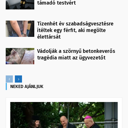
támadó testvért
Tizenhét év szabadságvesztésre
ítéltek egy férfit, aki megölte
élettársát
Vádolják a szörnyű betonkeverős
tragédia miatt az ügyvezetőt
NEKED AJÁNLJUK