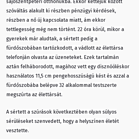
sajószentpéteri otthonukba. Ekkor kettejük között
szóváltás alakult ki részben pénzügyi kérdések,
részben a nő új kapcsolata miatt, ám ekkor
tettlegesség még nem történt. 22 óra körül, mikor a
gyerekek már aludtak, a sértett pedig a
fürdőszobában tartózkodott, a vádlott az élettársa
telefonján olvasta az üzeneteket. Ezek tartalmán
aztán felháborodott, magához vett egy disznóöléskor
használatos 11,5 cm pengehosszúságú kést és azzal a
fürdőszobába belépve 32 alkalommal testszerte
megszúrta az élettársát.
A sértett a szúrások következtében olyan súlyos
sérüléseket szenvedett, hogy a helyszínen életét
vesztette.