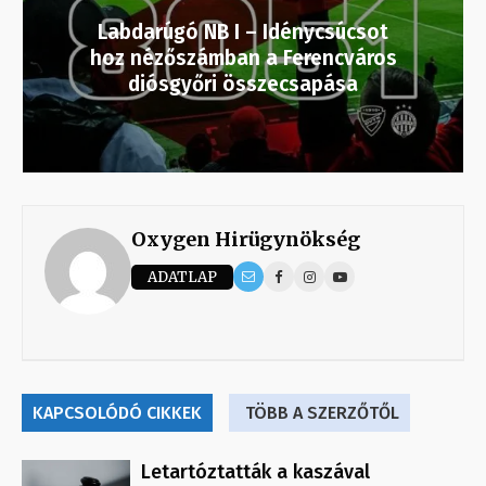
Labdarúgó NB I – Idénycsúcsot
hoz nézőszámban a Ferencváros
diósgyőri összecsapása
Oxygen Hirügynökség
ADATLAP
KAPCSOLÓDÓ CIKKEK
TÖBB A SZERZŐTŐL
Letartóztatták a kaszával