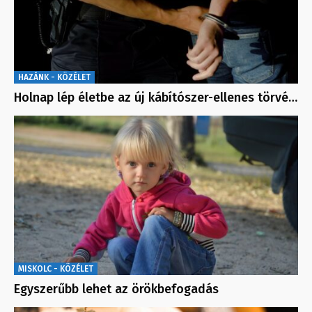
HAZÁNK - KÖZÉLET
Holnap lép életbe az új kábítószer-ellenes törvé…
MISKOLC - KÖZÉLET
Egyszerűbb lehet az örökbefogadás