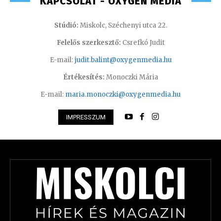
KAPCSOLAT - OXYGEN MEDIA
Stúdió:
Miskolc, Széchenyi utca 22.
Felelős szerkesztő:
Csrefkó Judit
E-mail:
judit.balint@oxygenmedia.hu
Értékesítés:
Monoczki Mária
E-mail:
maria.monoczki@oxygenmedia.hu
IMPRESSZUM