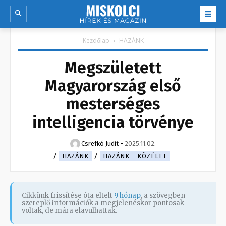
Kezdőlap
HAZÁNK
Megszületett
Magyarország első
mesterséges
intelligencia törvénye
Csrefkó Judit
-
2025.11.02.
HAZÁNK
HAZÁNK - KÖZÉLET
Cikkünk frissítése óta eltelt
9 hónap
, a szövegben
szereplő információk a megjelenéskor pontosak
voltak, de mára elavulhattak.