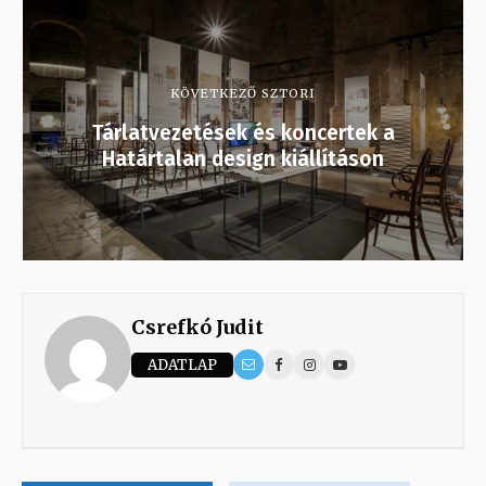
KÖVETKEZŐ SZTORI
Tárlatvezetések és koncertek a
Határtalan design kiállításon
Csrefkó Judit
ADATLAP