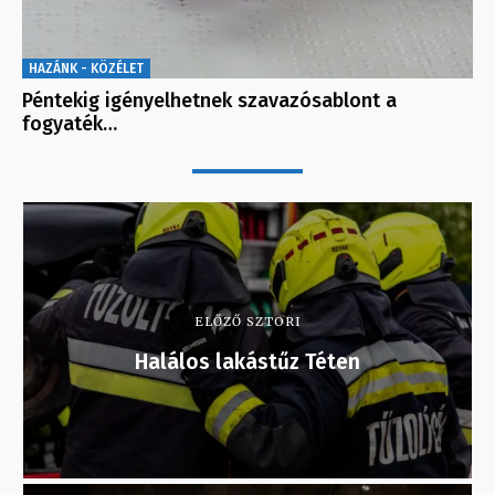
HAZÁNK - KÖZÉLET
Péntekig igényelhetnek szavazósablont a
fogyaték…
ELŐZŐ SZTORI
Halálos lakástűz Téten