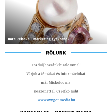
Imre Rebeka – marketing gyakornok
L
RÓLUNK
Fordulj hozzánk bizalommal!
Várjuk a témákat és információkat
már Miskolcon is.
Köszönettel: Csrefkó Judit
www.oxyge
nmedia.hu