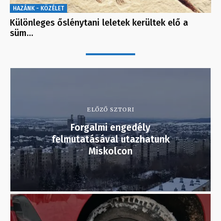
HAZÁNK - KÖZÉLET
Különleges őslénytani leletek kerültek elő a
süm…
ELŐZŐ SZTORI
Forgalmi engedély
felmutatásával utazhatunk
Miskolcon