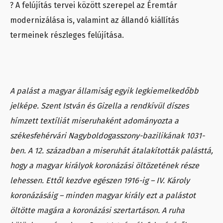
? A felújítás tervei között szerepel az Éremtár
modernizálása is, valamint az állandó kiállítás
termeinek részleges felújítása.
A palást a magyar államiság egyik legkiemelkedőbb
jelképe. Szent István és Gizella a rendkívül díszes
hímzett textíliát miseruhaként adományozta a
székesfehérvári Nagyboldogasszony-bazilikának 1031-
ben. A 12. században a miseruhát átalakították palásttá,
hogy a magyar királyok koronázási öltözetének része
lehessen. Ettől kezdve egészen 1916-ig – IV. Károly
koronázásáig – minden magyar király ezt a palástot
öltötte magára a koronázási szertartáson. A ruha