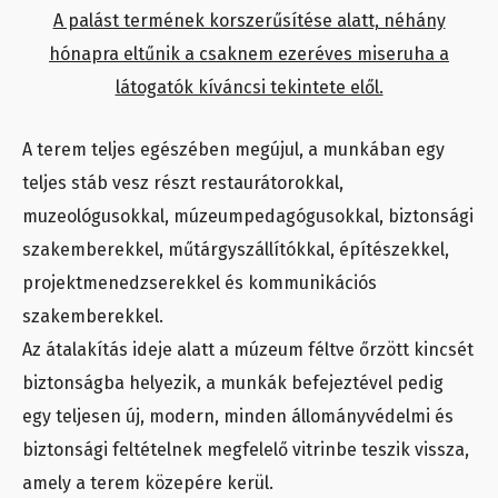
A palást termének korszerűsítése alatt, néhány
hónapra eltűnik a csaknem ezeréves miseruha a
látogatók kíváncsi tekintete elől.
A terem teljes egészében megújul, a munkában egy
teljes stáb vesz részt restaurátorokkal,
muzeológusokkal, múzeumpedagógusokkal, biztonsági
szakemberekkel, műtárgyszállítókkal, építészekkel,
projektmenedzserekkel és kommunikációs
szakemberekkel.
Az átalakítás ideje alatt a múzeum féltve őrzött kincsét
biztonságba helyezik, a munkák befejeztével pedig
egy teljesen új, modern, minden állományvédelmi és
biztonsági feltételnek megfelelő vitrinbe teszik vissza,
amely a terem közepére kerül.