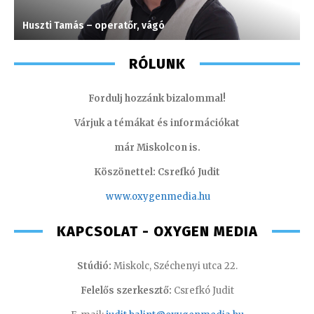
Huszti Tamás – operatőr, vágó
T
RÓLUNK
Fordulj hozzánk bizalommal!
Várjuk a témákat és információkat
már Miskolcon is.
Köszönettel: Csrefkó Judit
www.oxyge
nmedia.hu
KAPCSOLAT - OXYGEN MEDIA
Stúdió:
Miskolc, Széchenyi utca 22.
Felelős szerkesztő:
Csrefkó Judit