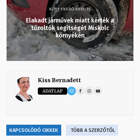
KÖVETKEZŐ SZTORI
Elakadt járművek miatt kérték a
tűzoltók segítségét Miskolc
környékén
Kiss Bernadett
ADATLAP
KAPCSOLÓDÓ CIKKEK
TÖBB A SZERZŐTŐL