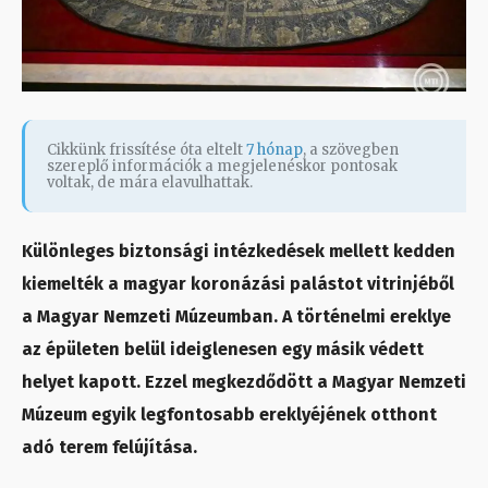
Cikkünk frissítése óta eltelt
7 hónap
, a szövegben
szereplő információk a megjelenéskor pontosak
voltak, de mára elavulhattak.
Különleges biztonsági intézkedések mellett kedden
kiemelték a magyar koronázási palástot vitrinjéből
a Magyar Nemzeti Múzeumban. A történelmi ereklye
az épületen belül ideiglenesen egy másik védett
helyet kapott. Ezzel megkezdődött a Magyar Nemzeti
Múzeum egyik legfontosabb ereklyéjének otthont
adó terem felújítása.