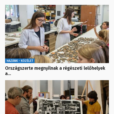
HAZÁNK - KÖZÉLET
Országszerte megnyílnak a régészeti lelőhelyek
a…