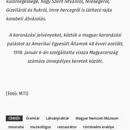
különlegessége, hogy Szent Istvánról, feleségéről,
Gizelláról és fiukról, Imre hercegről is látható rajta
korabeli ábrázolás.
A koronázási jelvényeket, köztük a magyar koronázási
palástot az Amerikai Egyesült Államok 48 évvel ezelőtt,
1978. január 6-án szolgáltatta vissza Magyarország
számára ünnepélyes keretek között.
(Fotó: MTI)
CÍMKÉK
Éremtár
Látványraktár
Magyar Nemzeti Múzeum
miseruha
muzeológus
restaurátor
történelmi ereklye