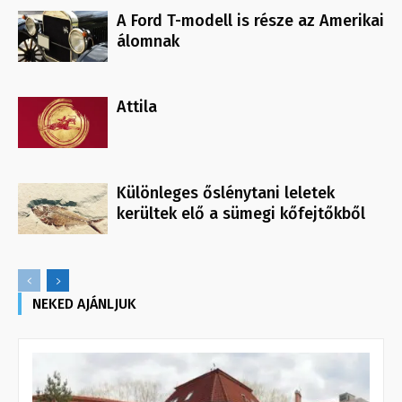
A Ford T-modell is része az Amerikai
álomnak
Attila
Különleges őslénytani leletek
kerültek elő a sümegi kőfejtőkből
NEKED AJÁNLJUK