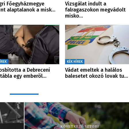
gri Főegyházmegye
Vizsgálat indult a
int alaptalanok a misk…
falragaszokon megvádolt
misko…
ÍREK
KÉK HÍREK
osbította a Debreceni
Vádat emeltek a halálos
őtábla egy emberöl…
balesetet okozó lovak tu…
KÖVETKEZŐ SZTORI