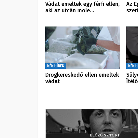
Vádat emeltek egy férfi ellen,
Az E
aki az utcán mole…
szer
KÉK HÍREK
KÉK H
Drogkereskedő ellen emeltek
Súly
vádat
Ítél
ELŐZŐ SZTORI