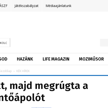
ÁSZF
Játékszabályzat
Médiaajánlatunk
SKOLC
SOD
HAZÁNK
LIFE MAGAZIN
MOZIMŰSOR
Kezdőlap
KÉK HÍREK
t, majd megrúgta a
ntőápolót