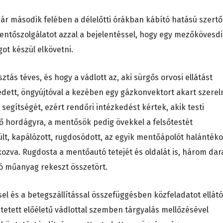
anuár második felében a délelőtti órákban kábító hatású szertő
mentőszolgálatot azzal a bejelentéssel, hogy egy mezőkövesdi
ot készül elkövetni.
ztás téves, és hogy a vádlott az, aki sürgős orvosi ellátást
kedett, öngyújtóval a kezében egy gázkonvektort akart szereln
 segítségét, ezért rendőri intézkedést kértek, akik testi
ő hordágyra, a mentősök pedig övekkel a felsőtestét
gült, kapálózott, rugdosódott, az egyik mentőápolót halánték
kozva. Rugdosta a mentőautó tetejét és oldalát is, három da
ó műanyag rekeszt összetört.
el és a betegszállítással összefüggésben közfeladatot ellátó
etett előéletű vádlottal szemben tárgyalás mellőzésével