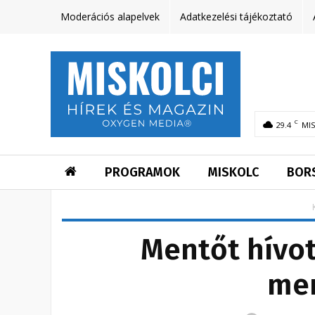
Moderációs alapelvek
Adatkezelési tájékoztató
C
29.4
MI
PROGRAMOK
MISKOLC
BOR
Mentőt hívot
me