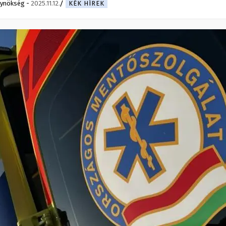
gynökség
-
2025.11.12.
KÉK HÍREK