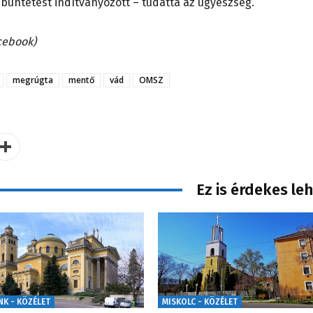
büntetést indítványozott – tudatta az ügyészség.
acebook)
megrúgta
mentő
vád
OMSZ
Ez is érdekes le
NK - KÖZÉLET
MISKOLC - KÖZÉLET