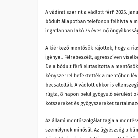
A vádirat szerint a vádlott férfi 2025. j
bódult állapotban telefonon felhívta a 
ingatlanban lakó 75 éves nő öngyilkosság
A kiérkező mentősök rájöttek, hogy a rias
igényel. Félrebeszélt, agresszíven visel
De a bódult férfi elutasította a mentősök
kényszerrel befektették a mentőben lév
becsatolták. A vádlott ekkor is ellensze
rúgta, 8 napon belül gyógyuló sérülést o
kötszereket és gyógyszereket tartalmaz
Az állami mentőszolgálat tagja a mentéss
személynek minősül. Az ügyészség a bünt