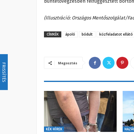
büntetővégzésben felfüggesztett börtön
(Illusztráció: Országos Mentőszolgálat/F
CÍMKÉK
ápoló
bódult
közfeladatot ellátó
Megosztás
FRISSÍTÉS
KÉK HÍREK
HAZÁ