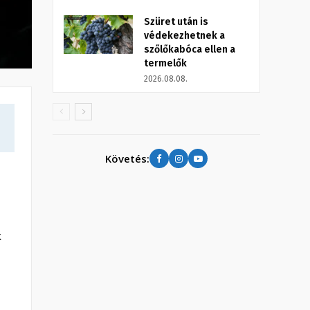
Szüret után is
védekezhetnek a
szőlőkabóca ellen a
termelők
2026.08.08.
Követés:
k