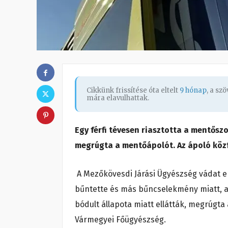
Cikkünk frissítése óta eltelt
9 hónap
, a sz
mára elavulhattak.
Egy férfi tévesen riasztotta a mentősz
megrúgta a mentőápolót. Az ápoló közfe
A Mezőkövesdi Járási Ügyészség vádat eme
bűntette és más bűncselekmény miatt, a
bódult állapota miatt ellátták, megrúgt
Vármegyei Főügyészség.