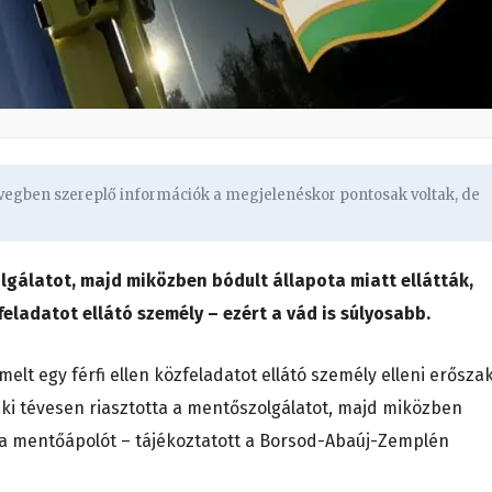
övegben szereplő információk a megjelenéskor pontosak voltak, de
olgálatot, majd miközben bódult állapota miatt ellátták,
ladatot ellátó személy – ezért a vád is súlyosabb.
lt egy férfi ellen közfeladatot ellátó személy elleni erősza
ki tévesen riasztotta a mentőszolgálatot, majd miközben
a a mentőápolót – tájékoztatott a Borsod-Abaúj-Zemplén