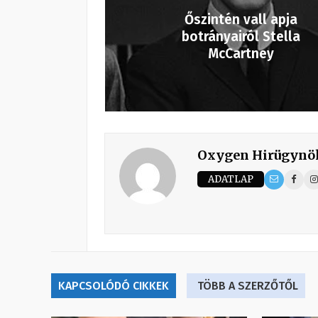
Őszintén vall apja
botrányairól Stella
McCartney
Oxygen Hirügynö
ADATLAP
KAPCSOLÓDÓ CIKKEK
TÖBB A SZERZŐTŐL