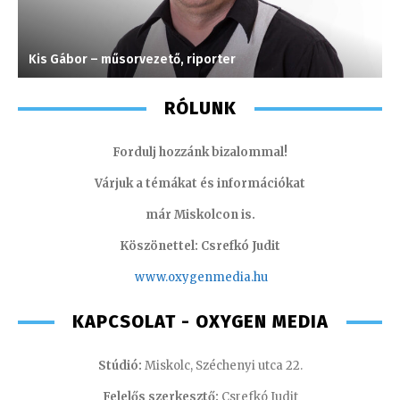
Kis Gábor – műsorvezető, riporter
T
RÓLUNK
Fordulj hozzánk bizalommal!
Várjuk a témákat és információkat
már Miskolcon is.
Köszönettel: Csrefkó Judit
www.oxyge
nmedia.hu
KAPCSOLAT - OXYGEN MEDIA
Stúdió:
Miskolc, Széchenyi utca 22.
Felelős szerkesztő:
Csrefkó Judit