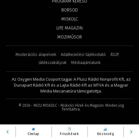
PROGRAM KERESŐ
BORSOD
MISKOLC
LIFE MAGAZIN
MOZIMŰSOR
Moderációs alapelvek
Adatkezelési tájékoztató
ÁSZF
Játékszabályzat
Médiaajánlatunk
Az Oxygen Media Csoport tagjai: A Plusz Rádió Nonprofit Kft, az
Dunapart Rádió Kft és a Lajta Rádió Kft az MTVA és a Magyar
Média Mecanatúra támogatottja.
©
2026
- MIZU MISKOLC - Miskolci Hírek és Magazin. Minden jog
fenntartva.
Címlap
Frissítések
Közösség