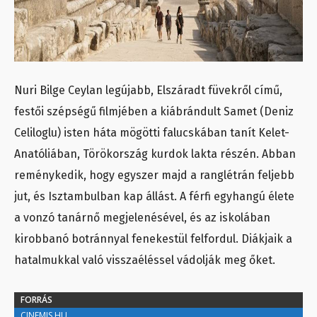
Nuri Bilge Ceylan legújabb, Elszáradt füvekről című,
festői szépségű filmjében a kiábrándult Samet (Deniz
Celiloglu) isten háta mögötti falucskában tanít Kelet-
Anatóliában, Törökország kurdok lakta részén. Abban
reménykedik, hogy egyszer majd a ranglétrán feljebb
jut, és Isztambulban kap állást. A férfi egyhangú élete
a vonzó tanárnő megjelenésével, és az iskolában
kirobbanó botránnyal fenekestül felfordul. Diákjaik a
hatalmukkal való visszaéléssel vádolják meg őket.
FORRÁS
CINEMIS.HU