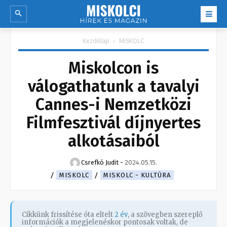
Kezdőlap
MISKOLC
Miskolcon is
válogathatunk a tavalyi
Cannes-i Nemzetközi
Filmfesztivál díjnyertes
alkotásaiból
Csrefkó Judit
-
2024.05.15.
MISKOLC
MISKOLC - KULTÚRA
Cikkünk frissítése óta eltelt
2 év
, a szövegben szereplő
információk a megjelenéskor pontosak voltak, de