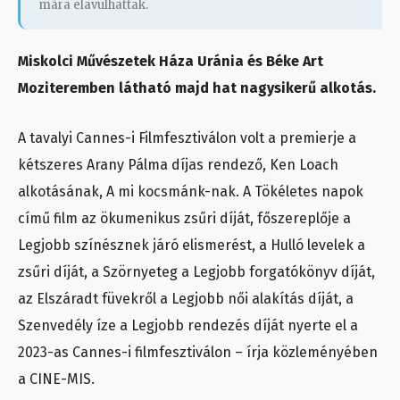
mára elavulhattak.
Miskolci Művészetek Háza Uránia és Béke Art
Moziteremben látható majd hat nagysikerű alkotás.
A tavalyi Cannes-i Filmfesztiválon volt a premierje a
kétszeres Arany Pálma díjas rendező, Ken Loach
alkotásának, A mi kocsmánk-nak. A Tökéletes napok
című film az ökumenikus zsűri díját, főszereplője a
Legjobb színésznek járó elismerést, a Hulló levelek a
zsűri díját, a Szörnyeteg a Legjobb forgatókönyv díját,
az Elszáradt füvekről a Legjobb női alakítás díját, a
Szenvedély íze a Legjobb rendezés díját nyerte el a
2023-as Cannes-i filmfesztiválon – írja közleményében
a CINE-MIS.