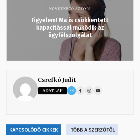
KÖVETKEZŐ SZTORI
Figyelem! Ma is csökkentett
kapacitással működik az
ügyfélszolgálat
Csrefkó Judit
ADATLAP
KAPCSOLÓDÓ CIKKEK
TÖBB A SZERZŐTŐL