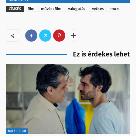
CÍMKÉK
film
művészfilm
válogatás
vetítés
mozi
Ez is érdekes lehet
MOZI-FILM