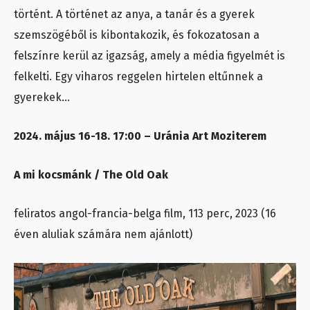
történt. A történet az anya, a tanár és a gyerek
szemszögéből is kibontakozik, és fokozatosan a
felszínre kerül az igazság, amely a média figyelmét is
felkelti. Egy viharos reggelen hirtelen eltűnnek a
gyerekek…
2024. május 16-18. 17:00 – Uránia Art Moziterem
A mi kocsmánk / The Old Oak
feliratos angol-francia-belga film, 113 perc, 2023 (16
éven aluliak számára nem ajánlott)