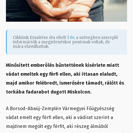
Cikkünk frissítése óta eltelt
1 év
, a szövegben szereplő
információk a megjelenéskor pontosak voltak, de
mára elavulhattak.
Minősített emberölés bűntettének kísérlete miatt
vádat emeltek egy férfi ellen, aki ittasan elaludt,
majd amikor felébredt, ismerősére támadt, rálőtt és
torkába fadarabot dugott Miskolcon.
A Borsod-Abaúj-Zemplén Vármegyei Főügyészség
vádat emelt egy férfi ellen, aki a vádirat szerint a
majdnem megölt egy férfit, aki részeg álmából