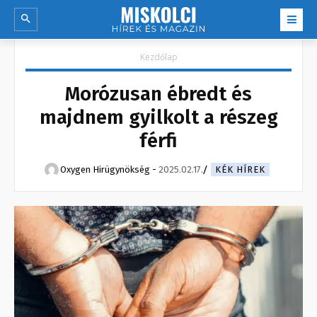
Kezdőlap
Morózusan ébredt és
majdnem gyilkolt a részeg
férfi
Oxygen Hirügynökség
-
2025.02.17.
KÉK HÍREK