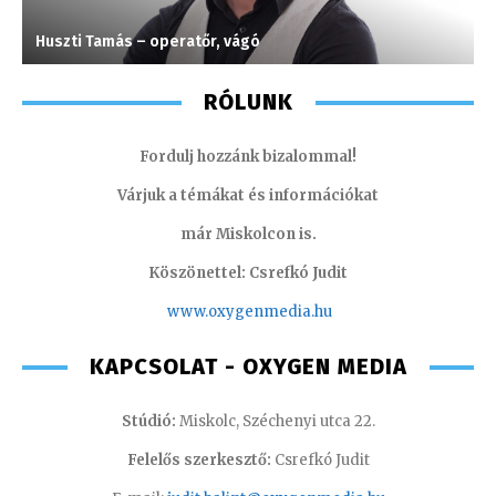
Huszti Tamás – operatőr, vágó
S
RÓLUNK
Fordulj hozzánk bizalommal!
Várjuk a témákat és információkat
már Miskolcon is.
Köszönettel: Csrefkó Judit
www.oxyge
nmedia.hu
KAPCSOLAT - OXYGEN MEDIA
Stúdió:
Miskolc, Széchenyi utca 22.
Felelős szerkesztő:
Csrefkó Judit