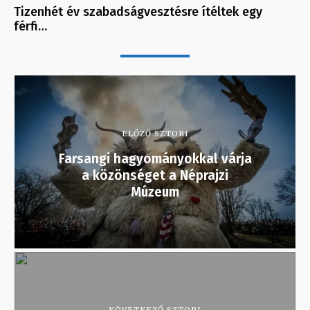
Tizenhét év szabadságvesztésre ítéltek egy
férfi…
ELŐZŐ SZTORI
Farsangi hagyományokkal várja
a közönséget a Néprajzi
Múzeum