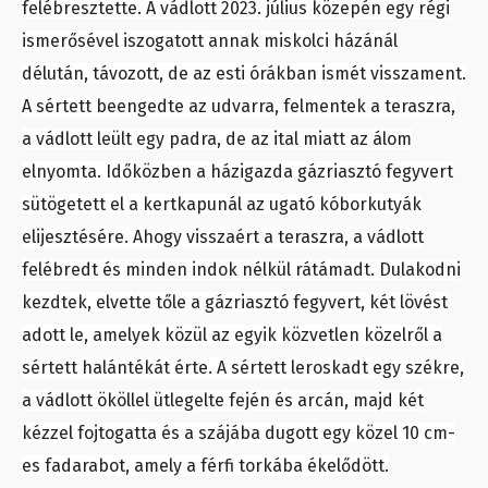
felébresztette. A vádlott 2023. július közepén egy régi
ismerősével iszogatott annak miskolci házánál
délután, távozott, de az esti órákban ismét visszament.
A sértett beengedte az udvarra, felmentek a teraszra,
a vádlott leült egy padra, de az ital miatt az álom
elnyomta. Időközben a házigazda gázriasztó fegyvert
sütögetett el a kertkapunál az ugató kóborkutyák
elijesztésére. Ahogy visszaért a teraszra, a vádlott
felébredt és minden indok nélkül rátámadt. Dulakodni
kezdtek, elvette tőle a gázriasztó fegyvert, két lövést
adott le, amelyek közül az egyik közvetlen közelről a
sértett halántékát érte. A sértett leroskadt egy székre,
a vádlott ököllel ütlegelte fején és arcán, majd két
kézzel fojtogatta és a szájába dugott egy közel 10 cm-
es fadarabot, amely a férfi torkába ékelődött.