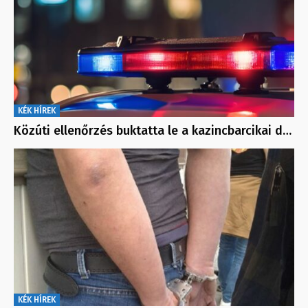
KÉK HÍREK
Közúti ellenőrzés buktatta le a kazincbarcikai d…
KÉK HÍREK