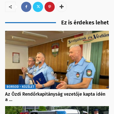
Ez is érdekes lehet
BORSOD - KÖZÉLET
Az Ózdi Rendőrkapitányság vezetője kapta idén
a …