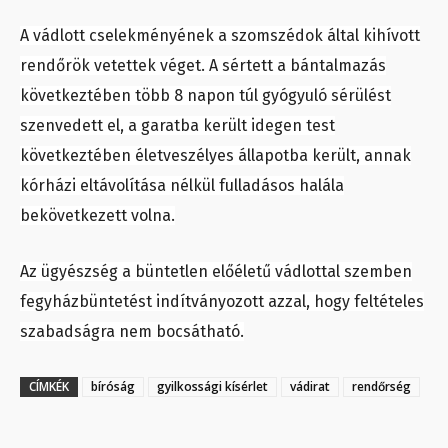
A vádlott cselekményének a szomszédok által kihívott
rendőrök vetettek véget. A sértett a bántalmazás
következtében több 8 napon túl gyógyuló sérülést
szenvedett el, a garatba került idegen test
következtében életveszélyes állapotba került, annak
kórházi eltávolítása nélkül fulladásos halála
bekövetkezett volna.
Az ügyészség a büntetlen előéletű vádlottal szemben
fegyházbüntetést indítványozott azzal, hogy feltételes
szabadságra nem bocsátható.
CÍMKÉK
bíróság
gyilkossági kísérlet
vádirat
rendőrség