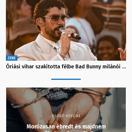
ZENE
Óriási vihar szakította félbe Bad Bunny milánói …
ELŐZŐ SZTORI
Morózusan ébredt és majdnem