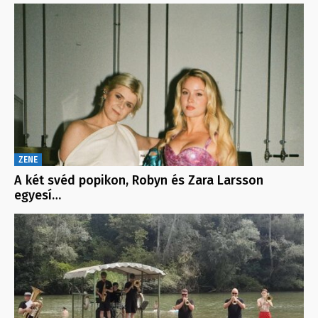
ZENE
A két svéd popikon, Robyn és Zara Larsson
egyesí…