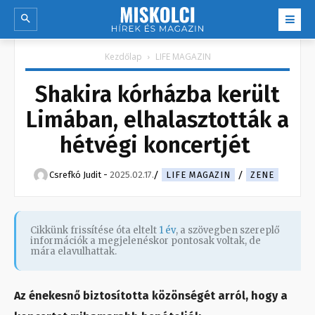
Kezdőlap
LIFE MAGAZIN
Shakira kórházba került
Limában, elhalasztották a
hétvégi koncertjét
Csrefkó Judit
-
2025.02.17.
LIFE MAGAZIN
ZENE
Cikkünk frissítése óta eltelt
1 év
, a szövegben szereplő
információk a megjelenéskor pontosak voltak, de
mára elavulhattak.
Az énekesnő biztosította közönségét arról, hogy a