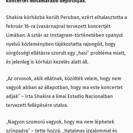
koncertet mihamarabb bepótolják.
Shakira kórházba került Peruban, ezért elhalasztotta a
február 16-ra (vasárnapra) tervezett koncertjét
Limában. A sztár az Instagram-történetében spanyol
nyelvű közleményben tájékoztatta rajongóit, hogy
sürgősségi ellátásra szorult egy „hasi” probléma miatt,
és jelenleg is kórházi kezelés alatt áll.
„Az orvosok, akik ellátnak, közölték velem, hogy nem
vagyok abban az állapotban, hogy ma este koncertet
adjak” – írta Shakira a limai Estadio Nacionalban
tervezett fellépésére utalva.
„Nagyon szomorú vagyok, hogy ma nem léphetek
színpadra” – tette hozzá. „Hatalmas izgalommal és