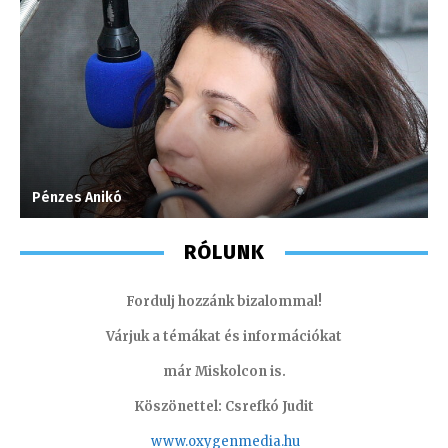
Pénzes Anikó
G
RÓLUNK
Fordulj hozzánk bizalommal!
Várjuk a témákat és információkat
már Miskolcon is.
Köszönettel: Csrefkó Judit
www.oxyge
nmedia.hu