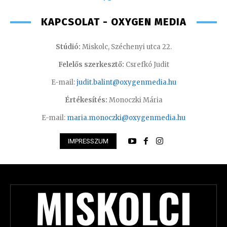
KAPCSOLAT - OXYGEN MEDIA
Stúdió:
Miskolc, Széchenyi utca 22.
Felelős szerkesztő:
Csrefkó Judit
E-mail:
judit.balint@oxygenmedia.hu
Értékesítés:
Monoczki Mária
E-mail:
maria.monoczki@oxygenmedia.hu
IMPRESSZUM