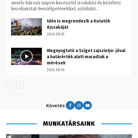
amely három napon keresztül irodalmi és közéleti
kerekasztal-beszélgetésekkel, színházi...
Idén is megrendezik a Kutatók
éjszakáját
2026.08.10.
Megnyugtató a Sziget zajszintje: jóval
a határérték alatt maradtak a
mérések
2026.08.10.
Követés:
MUNKATÁRSAINK