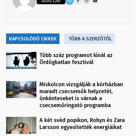
ADATLAP
KAPCSOLÓDÓ CIKKEK
TÖBB A SZERZŐTŐL
Több száz programot kínál az
Ördögkatlan fesztivál
Miskolcon vizsgálják a kórházban
maradt csecsemők helyzetét,
önkénteseket is várnak a
csecsemőringató programba
A két svéd popikon, Robyn és Zara
Larsson egyesítették energiáikat