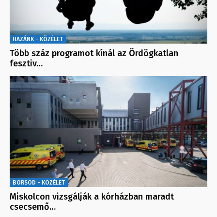
HAZÁNK - KÖZÉLET
Több száz programot kínál az Ördögkatlan
fesztiv…
BORSOD - KÖZÉLET
Miskolcon vizsgálják a kórházban maradt
csecsemő…