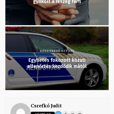
gyilkolt a részeg férfi
KÖVETKEZŐ SZTORI
Egyhetes fokozott közúti
ellenőrzés kezdődik mától
Csrefkó Judit