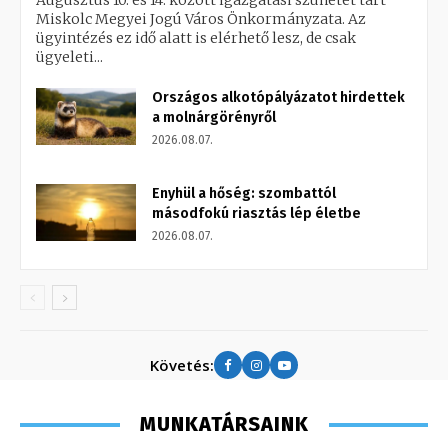
Augusztus 10. és 14. között igazgatási szünetet tart
Miskolc Megyei Jogú Város Önkormányzata. Az
ügyintézés ez idő alatt is elérhető lesz, de csak
ügyeleti...
Országos alkotópályázatot hirdettek
a molnárgörényről
2026.08.07.
Enyhül a hőség: szombattól
másodfokú riasztás lép életbe
2026.08.07.
Követés:
MUNKATÁRSAINK