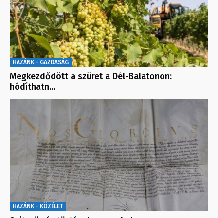
HAZÁNK - GAZDASÁG
Megkezdődött a szüret a Dél-Balatonon:
hódíthatn…
HAZÁNK - KÖZÉLET