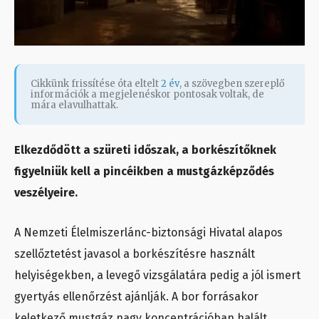
Cikkünk frissítése óta eltelt
2 év
, a szövegben szereplő
információk a megjelenéskor pontosak voltak, de
mára elavulhattak.
Elkezdődött a szüreti időszak, a borkészítőknek
figyelniük kell a pincéikben a mustgázképződés
veszélyeire.
A Nemzeti Élelmiszerlánc-biztonsági Hivatal alapos
szellőztetést javasol a borkészítésre használt
helyiségekben, a levegő vizsgálatára pedig a jól ismert
gyertyás ellenőrzést ajánlják. A bor forrásakor
keletkező mustgáz nagy koncentrációban halált