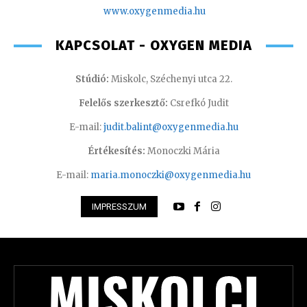
www.oxyge
nmedia.hu
KAPCSOLAT - OXYGEN MEDIA
Stúdió:
Miskolc, Széchenyi utca 22.
Felelős szerkesztő:
Csrefkó Judit
E-mail:
judit.balint@oxygenmedia.hu
Értékesítés:
Monoczki Mária
E-mail:
maria.monoczki@oxygenmedia.hu
IMPRESSZUM