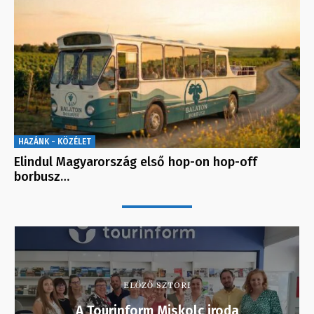
HAZÁNK - KÖZÉLET
Elindul Magyarország első hop-on hop-off
borbusz…
ELŐZŐ SZTORI
A Tourinform Miskolc iroda