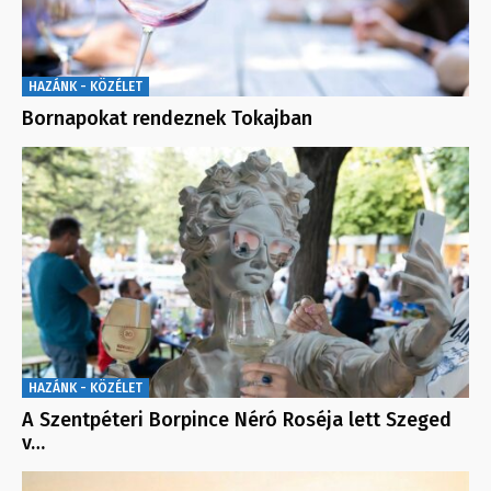
HAZÁNK - KÖZÉLET
Bornapokat rendeznek Tokajban
HAZÁNK - KÖZÉLET
A Szentpéteri Borpince Néró Roséja lett Szeged
v…