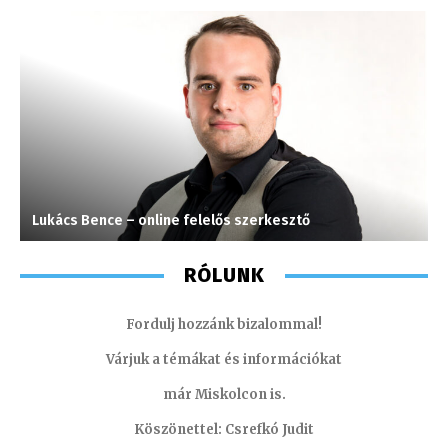
Lukács Bence – online felelős szerkesztő
H
RÓLUNK
Fordulj hozzánk bizalommal!
Várjuk a témákat és információkat
már Miskolcon is.
Köszönettel: Csrefkó Judit