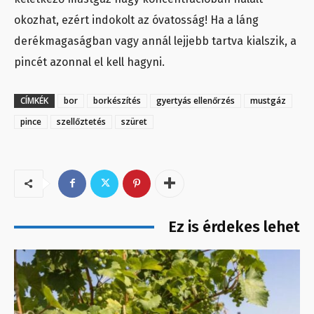
okozhat, ezért indokolt az óvatosság! Ha a láng
derékmagaságban vagy annál lejjebb tartva kialszik, a
pincét azonnal el kell hagyni.
CÍMKÉK
bor
borkészítés
gyertyás ellenőrzés
mustgáz
pince
szellőztetés
szüret
Ez is érdekes lehet