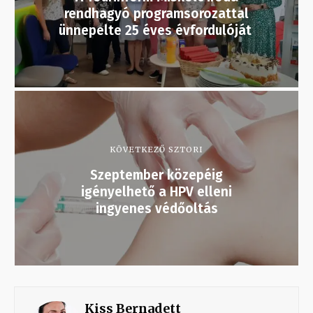
rendhagyó programsorozattal
ünnepelte 25 éves évfordulóját
KÖVETKEZŐ SZTORI
Szeptember közepéig
igényelhető a HPV elleni
ingyenes védőoltás
Kiss Bernadett