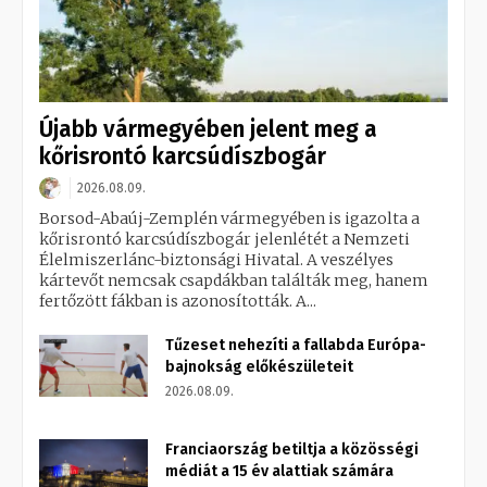
Újabb vármegyében jelent meg a
kőrisrontó karcsúdíszbogár
2026.08.09.
Borsod-Abaúj-Zemplén vármegyében is igazolta a
kőrisrontó karcsúdíszbogár jelenlétét a Nemzeti
Élelmiszerlánc-biztonsági Hivatal. A veszélyes
kártevőt nemcsak csapdákban találták meg, hanem
fertőzött fákban is azonosították. A...
Tűzeset nehezíti a fallabda Európa-
bajnokság előkészületeit
2026.08.09.
Franciaország betiltja a közösségi
médiát a 15 év alattiak számára