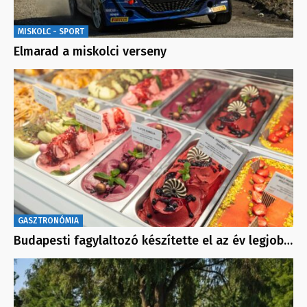
MISKOLC - SPORT
Elmarad a miskolci verseny
GASZTRONÓMIA
Budapesti fagylaltozó készítette el az év legjob…