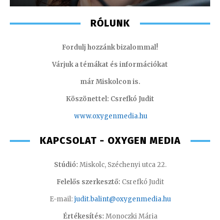
RÓLUNK
Fordulj hozzánk bizalommal!
Várjuk a témákat és információkat
már Miskolcon is.
Köszönettel: Csrefkó Judit
www.oxyge
nmedia.hu
KAPCSOLAT - OXYGEN MEDIA
Stúdió:
Miskolc, Széchenyi utca 22.
Felelős szerkesztő:
Csrefkó Judit
E-mail:
judit.balint@oxygenmedia.hu
Értékesítés:
Monoczki Mária