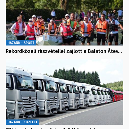
HAZÁNK - SPORT
Rekordközeli részvétellel zajlott a Balaton Átev…
HAZÁNK - KÖZÉLET