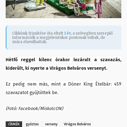
Cikkünk frissítése óta eltelt
1 év
, a szövegben szereplő
információk a megjelenéskor pontosak voltak, de
mára elavulhattak.
Hétfő reggel kilenc órakor lezárult a szavazás,
kiderült, ki nyerte a Virágos Belváros versenyt.
Ez pedig nem más, mint a Döner King Ételbár: 459
szavazatot gyűjtöttek be.
(Fotó: Facebook/MiskolcON)
CÍMKÉK
győztes
verseny
Virágos Belváros