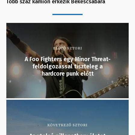
Több száz kamion érkezik Békéscsabára
ELŐZŐ SZTORI
A Foo Fighters egy Minor Threat-
feldolgozással tiszteleg a
hardcore punk előtt
KÖVETKEZŐ SZTORI