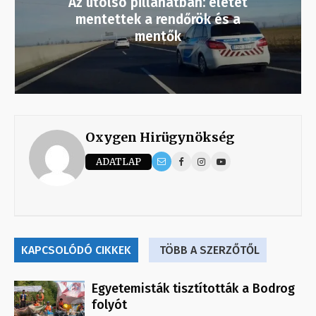
Az utolsó pillanatban: életet
mentettek a rendőrök és a
mentők
Oxygen Hirügynökség
ADATLAP
KAPCSOLÓDÓ CIKKEK
TÖBB A SZERZŐTŐL
Egyetemisták tisztították a Bodrog
folyót