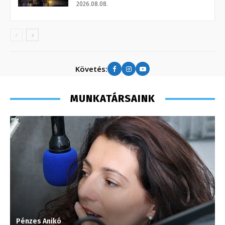
2026.08.08.
Követés:
MUNKATÁRSAINK
Pénzes Anikó
G