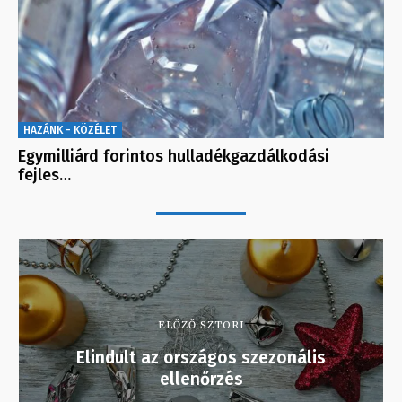
HAZÁNK - KÖZÉLET
Egymilliárd forintos hulladékgazdálkodási
fejles…
ELŐZŐ SZTORI
Elindult az országos szezonális
ellenőrzés