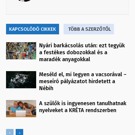
KAPCSOLÓDÓ CIKKEK
TÖBB A SZERZŐTŐL
Nyári barkácsolás után: ezt tegyük
a festékes dobozokkal és a
maradék anyagokkal
Meséld el, mi legyen a vacsorával –
meseíró pályázatot hirdetett a
Nébih
A szülők is ingyenesen tanulhatnak
nyelveket a KRÉTA rendszerben