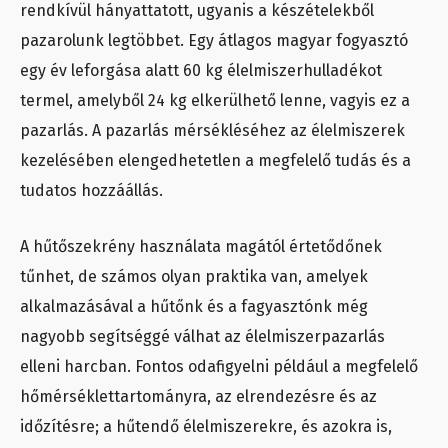
rendkívül hányattatott, ugyanis a készételekből
pazarolunk legtöbbet. Egy átlagos magyar fogyasztó
egy év leforgása alatt 60 kg élelmiszerhulladékot
termel, amelyből 24 kg elkerülhető lenne, vagyis ez a
pazarlás. A pazarlás mérsékléséhez az élelmiszerek
kezelésében elengedhetetlen a megfelelő tudás és a
tudatos hozzáállás.
A hűtőszekrény használata magától értetődőnek
tűnhet, de számos olyan praktika van, amelyek
alkalmazásával a hűtőnk és a fagyasztónk még
nagyobb segítséggé válhat az élelmiszerpazarlás
elleni harcban. Fontos odafigyelni például a megfelelő
hőmérséklettartományra, az elrendezésre és az
időzítésre; a hűtendő élelmiszerekre, és azokra is,