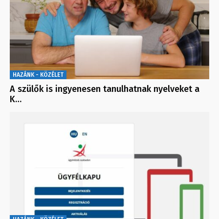
HAZÁNK - KÖZÉLET
A szülők is ingyenesen tanulhatnak nyelveket a
K…