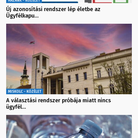
HAZÁNK - KÖZÉLET
Új azonosítási rendszer lép életbe az
Ügyfélkapu…
MISKOLC - KÖZÉLET
A választási rendszer próbája miatt nincs
ügyfél…