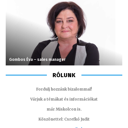
Gombos Éva – sales manager
T
RÓLUNK
Fordulj hozzánk bizalommal!
Várjuk a témákat és információkat
már Miskolcon is.
Köszönettel: Csrefkó Judit