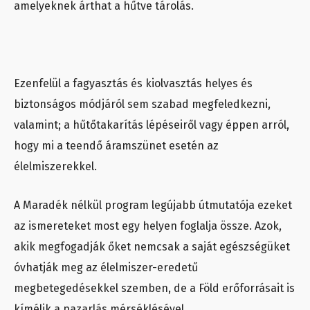
amelyeknek árthat a hűtve tárolás.
Ezenfelül a fagyasztás és kiolvasztás helyes és
biztonságos módjáról sem szabad megfeledkezni,
valamint; a hűtőtakarítás lépéseiről vagy éppen arról,
hogy mi a teendő áramszünet esetén az
élelmiszerekkel.
A Maradék nélkül program legújabb útmutatója ezeket
az ismereteket most egy helyen foglalja össze. Azok,
akik megfogadják őket nemcsak a saját egészségüket
óvhatják meg az élelmiszer-eredetű
megbetegedésekkel szemben, de a Föld erőforrásait is
kímélik a pazarlás mérséklésével.