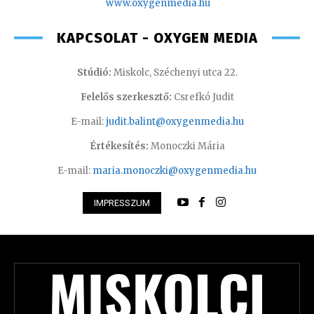
www.oxyge
nmedia.hu
KAPCSOLAT - OXYGEN MEDIA
Stúdió:
Miskolc, Széchenyi utca 22.
Felelős szerkesztő:
Csrefkó Judit
E-mail:
judit.balint@oxygenmedia.hu
Értékesítés:
Monoczki Mária
E-mail:
maria.monoczki@oxygenmedia.hu
IMPRESSZUM