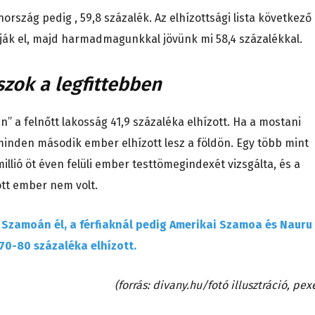
nország pedig , 59,8 százalék. Az elhízottsági lista következő
alják el, majd harmadmagunkkal jövünk mi 58,4 százalékkal.
szok a legfittebben
 a felnőtt lakosság 41,9 százaléka elhízott. Ha a mostani
 minden második ember elhízott lesz a földön. Egy több mint
illió öt éven felüli ember testtömegindexét vizsgálta, és a
ott ember nem volt.
 Szamoán él, a férfiaknál pedig Amerikai Szamoa és Nauru
 70-80 százaléka elhízott.
(forrás: divany.hu/fotó illusztráció, pex