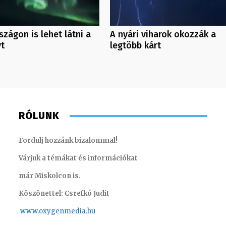
zágon is lehet látni a
A nyári viharok okozzák a
yt
legtöbb kárt
RÓLUNK
Fordulj hozzánk bizalommal!
Várjuk a témákat és információkat
már Miskolcon is.
Köszönettel: Csrefkó Judit
www.oxyge
nmedia.hu