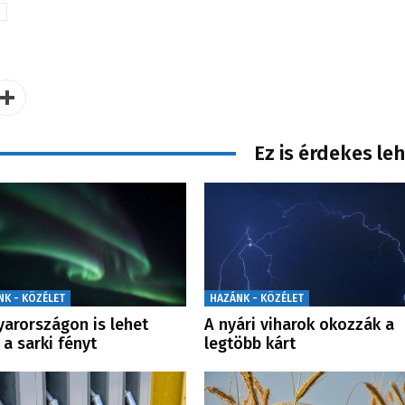
Ez is érdekes le
NK - KÖZÉLET
HAZÁNK - KÖZÉLET
arországon is lehet
A nyári viharok okozzák a
i a sarki fényt
legtöbb kárt