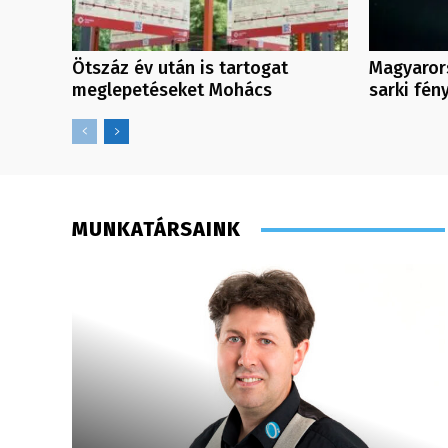
Ötszáz év után is tartogat
Magyarors
meglepetéseket Mohács
sarki fén
MUNKATÁRSAINK