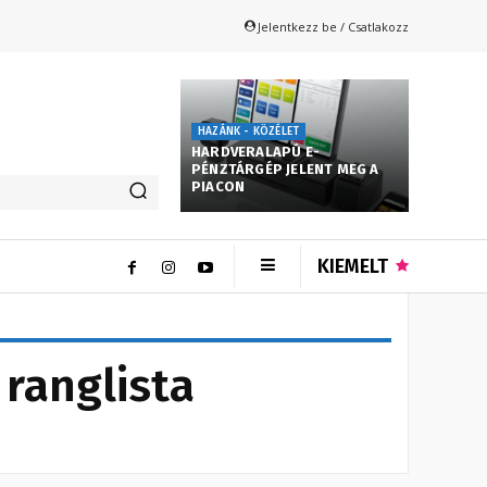
Jelentkezz be / Csatlakozz
HAZÁNK - KÖZÉLET
HARDVERALAPÚ E-
PÉNZTÁRGÉP JELENT MEG A
PIACON
KIEMELT
 ranglista