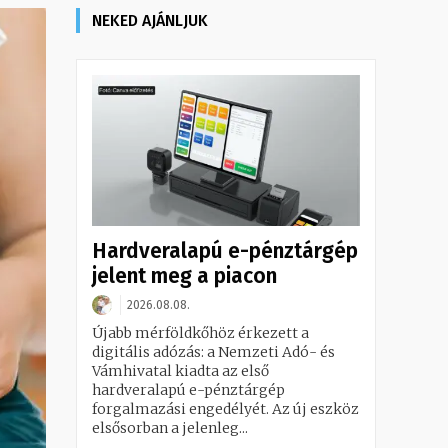
NEKED AJÁNLJUK
Hardveralapú e-pénztárgép
jelent meg a piacon
2026.08.08.
Újabb mérföldkőhöz érkezett a
digitális adózás: a Nemzeti Adó- és
Vámhivatal kiadta az első
hardveralapú e-pénztárgép
forgalmazási engedélyét. Az új eszköz
elsősorban a jelenleg...