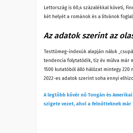
Lettország is 60,4 százalékkal követi, Fin
két helyét a románok és a litvánok fogl
Az adatok szerint az ola
Testtömeg-indexük alapján náluk „csupán”
tendencia folytatódik, tíz év múlva már
1500 kutatóból álló hálózat mintegy 220 m
2022-es adatok szerint soha ennyi elhíz
A legtöbb kövér nő Tongán és Amerikai
szigete vezet, ahol a felnőtteknek már