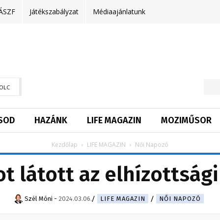
ÁSZF
Játékszabályzat
Médiaajánlatunk
OLC
SOD
HAZÁNK
LIFE MAGAZIN
MOZIMŰSOR
Kezdőlap
LIFE MAGAZIN
Női Napozó
t látott az elhízottsági
Szél Móni
-
2024.03.06.
LIFE MAGAZIN
NŐI NAPOZÓ