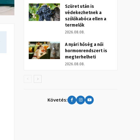
Szüret után is
védekezhetnek a
szőlőkabóca ellen a
termelők
2026.08.08.
a
A nyári hőség a női
hormonrendszert is
megterhelheti
2026.08.08.
Követés: