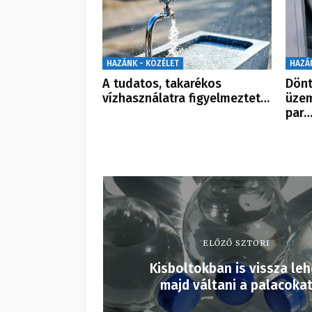
HAZÁNK - KÖZÉLET
HAZÁ
A tudatos, takarékos
Dönt
vízhasználatra figyelmeztet…
üzem
par
ELŐZŐ SZTORI
Kisboltokban is vissza leh
majd váltani a palacoka