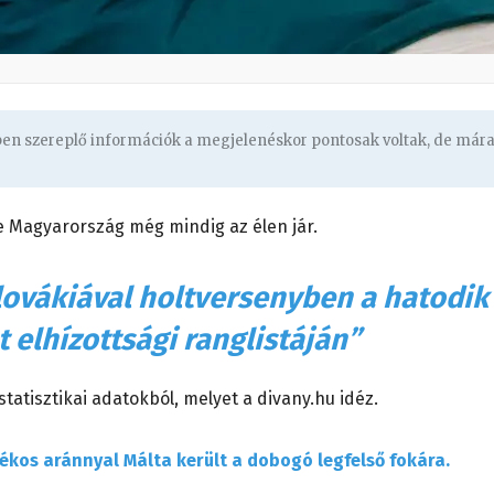
gben szereplő információk a megjelenéskor pontosak voltak, de már
e Magyarország még mindig az élen jár.
lovákiával holtversenyben a hatodik
t elhízottsági ranglistáján”
statisztikai adatokból, melyet a divany.hu idéz.
lékos aránnyal Málta került a dobogó legfelső fokára.