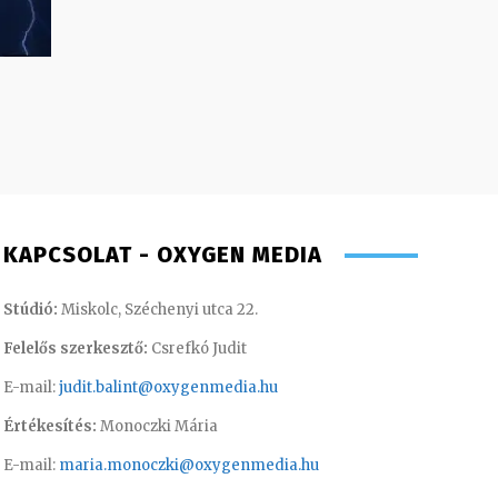
KAPCSOLAT - OXYGEN MEDIA
Stúdió:
Miskolc, Széchenyi utca 22.
Felelős szerkesztő:
Csrefkó Judit
E-mail:
judit.balint@oxygenmedia.hu
Értékesítés:
Monoczki Mária
E-mail:
maria.monoczki@oxygenmedia.hu