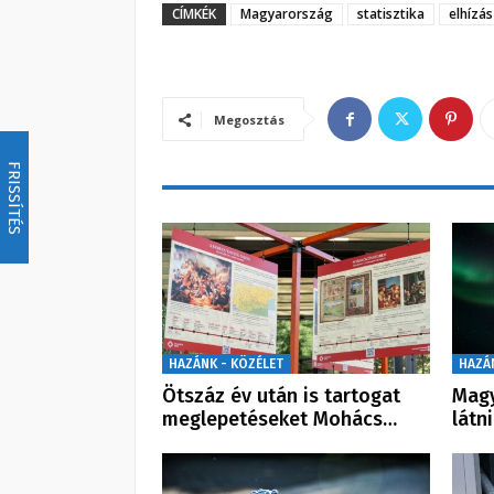
CÍMKÉK
Magyarország
statisztika
elhízás
Megosztás
FRISSÍTÉS
HAZÁNK - KÖZÉLET
HAZÁ
Ötszáz év után is tartogat
Magy
meglepetéseket Mohács…
látn