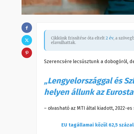
Cikkünk frissítése óta eltelt
2 év
, a szöve
elavulhattak.
Szerencsére lecsúsztunk a dobogóról, d
„Lengyelországgal és Sz
helyen állunk az Eurosta
– olvasható az MTI által kiadott, 2022-es 
EU tagállamai közül 62,5 száza