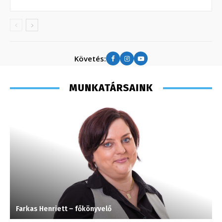
Követés:
MUNKATÁRSAINK
Farkas Henriett – főkönyvelő
J