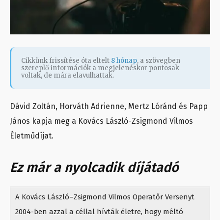
Cikkünk frissítése óta eltelt
8 hónap
, a szövegben
szereplő információk a megjelenéskor pontosak
voltak, de mára elavulhattak.
Dávid Zoltán, Horváth Adrienne, Mertz Lóránd és Papp
János kapja meg a Kovács László-Zsigmond Vilmos
Életműdíjat.
Ez már a nyolcadik díjátadó
A Kovács László–Zsigmond Vilmos Operatőr Versenyt
2004-ben azzal a céllal hívták életre, hogy méltó