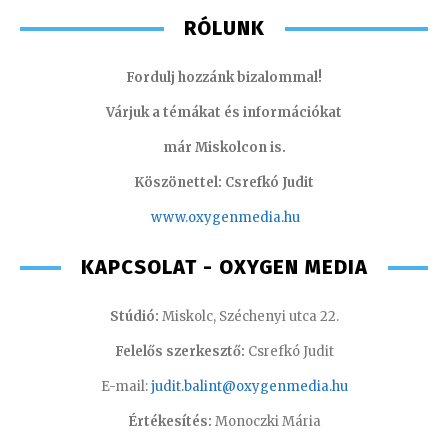
RÓLUNK
Fordulj hozzánk bizalommal!
Várjuk a témákat és információkat
már Miskolcon is.
Köszönettel: Csrefkó Judit
www.oxyge
nmedia.hu
KAPCSOLAT - OXYGEN MEDIA
Stúdió:
Miskolc, Széchenyi utca 22.
Felelős szerkesztő:
Csrefkó Judit
E-mail:
judit.balint@oxygenmedia.hu
Értékesítés:
Monoczki Mária