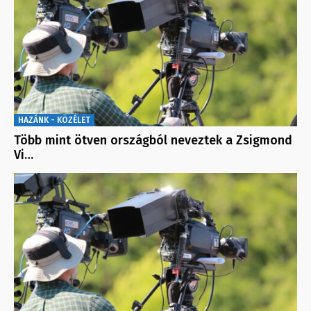
HAZÁNK - KÖZÉLET
Több mint ötven országból neveztek a Zsigmond
Vi…