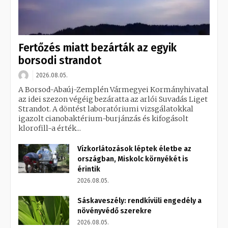
Fertőzés miatt bezárták az egyik
borsodi strandot
2026.08.05.
A Borsod-Abaúj-Zemplén Vármegyei Kormányhivatal
az idei szezon végéig bezáratta az arlói Suvadás Liget
Strandot. A döntést laboratóriumi vizsgálatokkal
igazolt cianobaktérium-burjánzás és kifogásolt
klorofill-a érték...
Vízkorlátozások léptek életbe az
országban, Miskolc környékét is
érintik
2026.08.05.
Sáskaveszély: rendkívüli engedély a
növényvédő szerekre
2026.08.05.