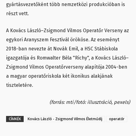
gyártásvezetőként több nemzetközi produkcióban is
részt vett.
A Kovács László–Zsigmond Vilmos Operatőr Verseny az
egykori Aranyszem Fesztivál örököse. Az eseményt
2018-ban nevezte át Novák Emil, a HSC Stábiskola
igazgatója és Romwalter Béla "Richy", a Kovács László–
Zsigmond Vilmos Operatőrverseny alapítója 2004-ben
a magyar operatőriskola két ikonikus alakjának
tiszteletére.
(forrás: mti/fotó: illusztráció, pexels)
CÍMKÉK
Kovács László - Zsigmond Vilmos Életműdíj
operatőr