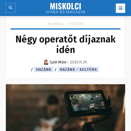
Kezdőlap
HAZÁNK
Négy operatőt díjaznak
idén
Szél Móni
-
2025.11.29.
HAZÁNK
HAZÁNK - KULTÚRA