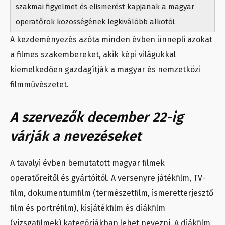
szakmai figyelmet és elismerést kapjanak a magyar
operatőrök közösségének legkiválóbb alkotói.
A kezdeményezés azóta minden évben ünnepli azokat
a filmes szakembereket, akik képi világukkal
kiemelkedően gazdagítják a magyar és nemzetközi
filmművészetet.
A szervezők december 22-ig
várják a nevezéseket
A tavalyi évben bemutatott magyar filmek
operatőreitől és gyártóitól. A versenyre játékfilm, TV-
film, dokumentumfilm (természetfilm, ismeretterjesztő
film és portréfilm), kisjátékfilm és diákfilm
(vizsgafilmek) kategóriákban lehet nevezni. A diákfilm