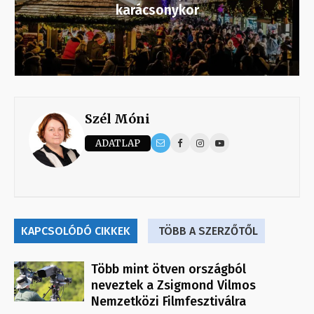
karácsonykor
Szél Móni
ADATLAP
KAPCSOLÓDÓ CIKKEK
TÖBB A SZERZŐTŐL
Több mint ötven országból
neveztek a Zsigmond Vilmos
Nemzetközi Filmfesztiválra