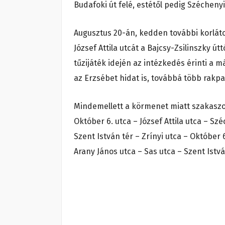
Budafoki út felé, estétől pedig Széchenyi
Augusztus 20-án, kedden további korlátoz
József Attila utcát a Bajcsy-Zsilinszky út
tűzijáték idején az intézkedés érinti a 
az Erzsébet hidat is, továbbá több rakpa
Mindemellett a körmenet miatt szakaszosa
Október 6. utca – József Attila utca – Szé
Szent István tér – Zrínyi utca – Október 
Arany János utca – Sas utca – Szent Istvá