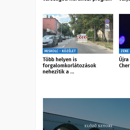
MISKOLC - KÖZÉLET
ZENE
Több helyen is
Újra
forgalomkorlátozások
Cher
nehezítik a …
ELŐZŐ SZTORI