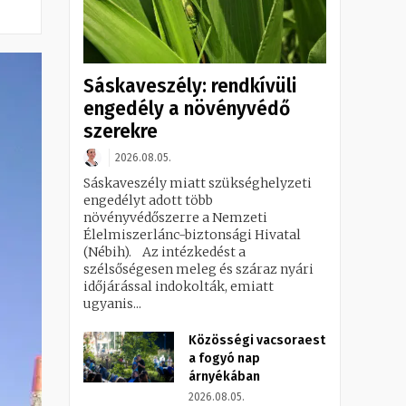
Sáskaveszély: rendkívüli
engedély a növényvédő
szerekre
2026.08.05.
Sáskaveszély miatt szükséghelyzeti
engedélyt adott több
növényvédőszerre a Nemzeti
Élelmiszerlánc-biztonsági Hivatal
(Nébih). Az intézkedést a
szélsőségesen meleg és száraz nyári
időjárással indokolták, emiatt
ugyanis...
Közösségi vacsoraest
a fogyó nap
árnyékában
2026.08.05.