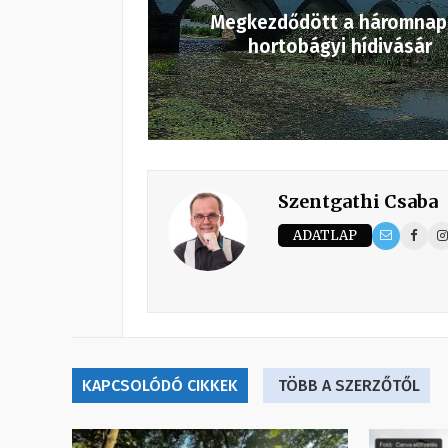
Megkezdődött a háromna
hortobágyi hídivásár
Szentgathi Csaba
ADATLAP
KAPCSOLÓDÓ CIKKEK
TÖBB A SZERZŐTŐL