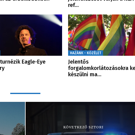
ref…
HAZÁNK - KÖZÉLET
 turnézik Eagle-Eye
Jelentős
ry
forgalomkorlátozásokra ke
készülni ma…
KÖVETKEZŐ SZTORI