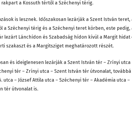
 rakpart a Kossuth tértől a Széchenyi térig.
ások is lesznek. Időszakosan lezárják a Szent István teret, 
tól a Széchenyi térig és a Széchenyi teret körben, este pedig, 
már lezárt Lánchídon és Szabadság hídon kívül a Margit hidat
rti szakaszt és a Margitsziget meghatározott részét.
n és ideiglenesen lezárják a Szent István tér – Zrínyi utca
chenyi tér – Zrínyi utca – Szent István tér útvonalat, továbbá
6. utca – József Attila utca – Széchenyi tér – Akadémia utca –
n tér útvonalat is.