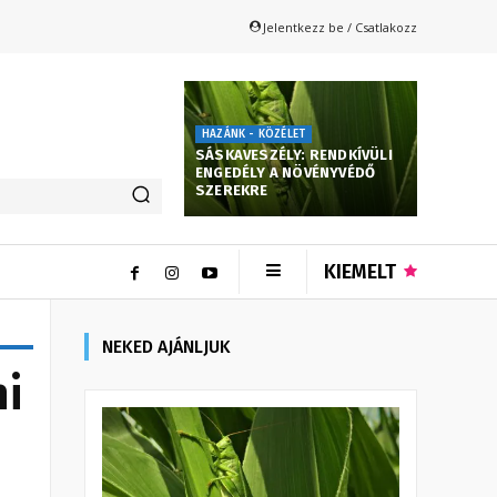
Jelentkezz be / Csatlakozz
HAZÁNK - KÖZÉLET
SÁSKAVESZÉLY: RENDKÍVÜLI
ENGEDÉLY A NÖVÉNYVÉDŐ
SZEREKRE
KIEMELT
NEKED AJÁNLJUK
ni