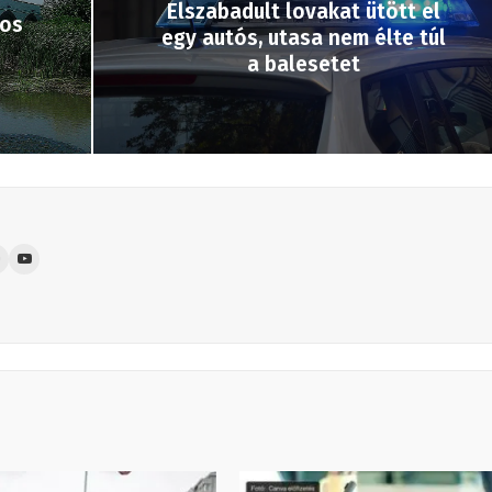
Elszabadult lovakat ütött el
pos
egy autós, utasa nem élte túl
a balesetet