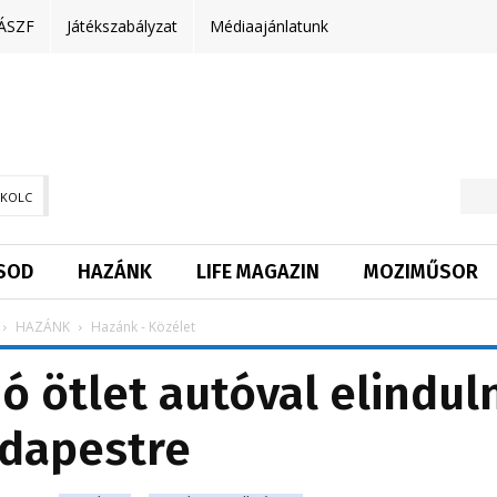
ÁSZF
Játékszabályzat
Médiaajánlatunk
SKOLC
SOD
HAZÁNK
LIFE MAGAZIN
MOZIMŰSOR
HAZÁNK
Hazánk - Közélet
ó ötlet autóval elindul
dapestre