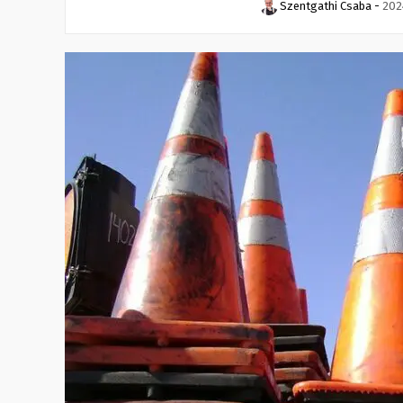
Szentgathi Csaba
-
202