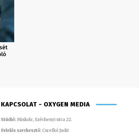
sét
óló
KAPCSOLAT - OXYGEN MEDIA
Stúdió:
Miskolc, Széchenyi utca 22.
Felelős szerkesztő:
Csrefkó Judit