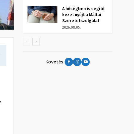
A hőségben is segítő
kezet nyújt a Máltai
Szeretetszolgálat
2026.08.05.
a
Követés:
y