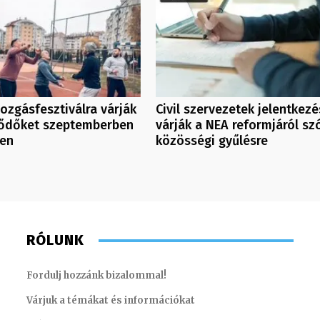
ozgásfesztiválra várják
Civil szervezetek jelentkezé
lődőket szeptemberben
várják a NEA reformjáról sz
en
közösségi gyűlésre
RÓLUNK
Fordulj hozzánk bizalommal!
Várjuk a témákat és információkat