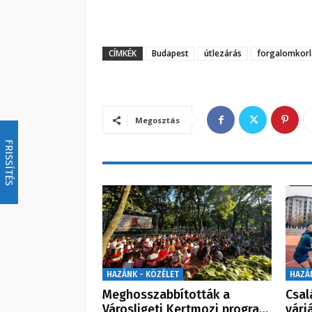
CÍMKÉK
Budapest
útlezárás
forgalomkorl
Megosztás
FRISSÍTÉS
HAZÁNK - KÖZÉLET
HAZÁ
Meghosszabbították a
Csal
Városligeti Kertmozi progra…
várj