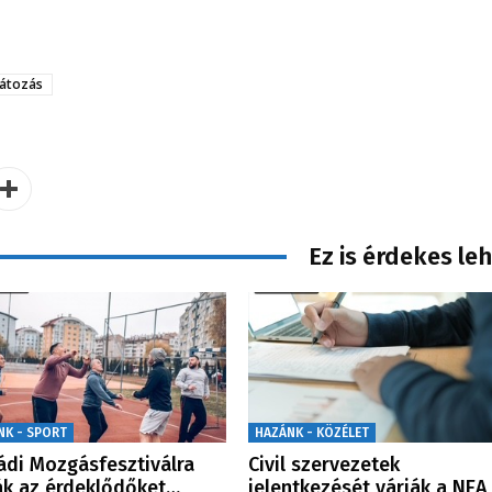
átozás
Ez is érdekes le
NK - SPORT
HAZÁNK - KÖZÉLET
ádi Mozgásfesztiválra
Civil szervezetek
ák az érdeklődőket…
jelentkezését várják a NEA