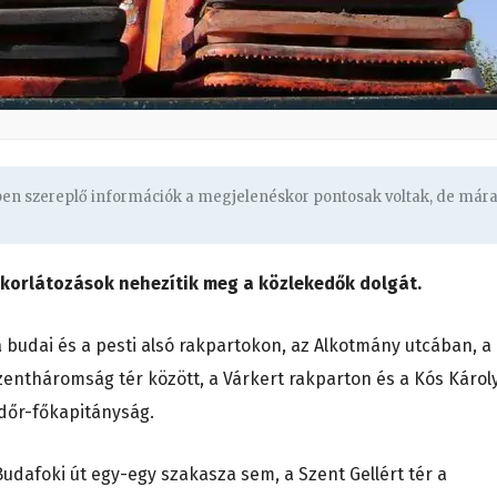
gben szereplő információk a megjelenéskor pontosak voltak, de már
mkorlátozások nehezítik meg a közlekedők dolgát.
a budai és a pesti alsó rakpartokon, az Alkotmány utcában, a
zentháromság tér között, a Várkert rakparton és a Kós Károl
ndőr-főkapitányság.
dafoki út egy-egy szakasza sem, a Szent Gellért tér a