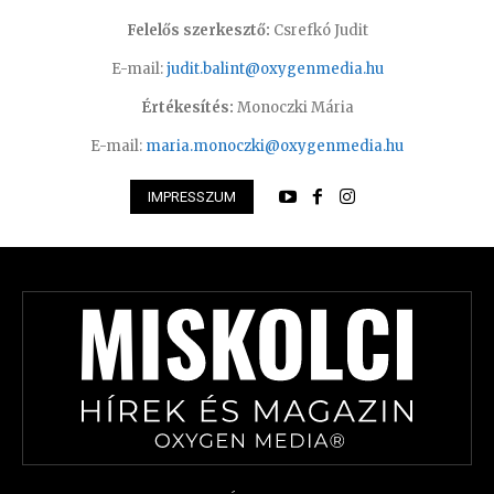
Felelős szerkesztő:
Csrefkó Judit
E-mail:
judit.balint@oxygenmedia.hu
Értékesítés:
Monoczki Mária
E-mail:
maria.monoczki@oxygenmedia.hu
IMPRESSZUM