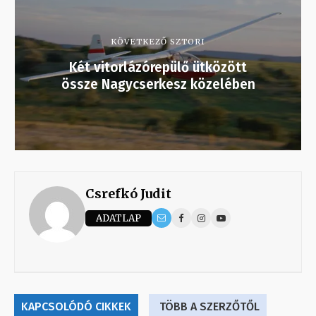
KÖVETKEZŐ SZTORI
Két vitorlázórepülő ütközött
össze Nagycserkesz közelében
Csrefkó Judit
ADATLAP
KAPCSOLÓDÓ CIKKEK
TÖBB A SZERZŐTŐL