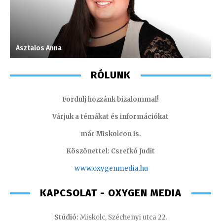
Asztalos Anna
P
RÓLUNK
Fordulj hozzánk bizalommal!
Várjuk a témákat és információkat
már Miskolcon is.
Köszönettel: Csrefkó Judit
www.oxyge
nmedia.hu
KAPCSOLAT - OXYGEN MEDIA
Stúdió:
Miskolc, Széchenyi utca 22.