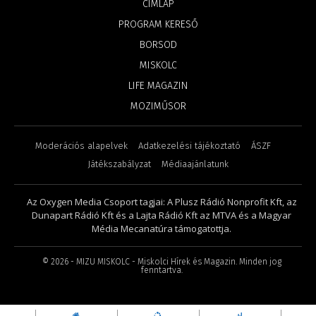
CÍMLAP
PROGRAM KERESŐ
BORSOD
MISKOLC
LIFE MAGAZIN
MOZIMŰSOR
Moderációs alapelvek
Adatkezelési tájékoztató
ÁSZF
Játékszabályzat
Médiaajánlatunk
Az Oxygen Media Csoport tagjai: A Plusz Rádió Nonprofit Kft, az
Dunapart Rádió Kft és a Lajta Rádió Kft az MTVA és a Magyar
Média Mecanatúra támogatottja.
©
2026
- MIZU MISKOLC - Miskolci Hírek és Magazin. Minden jog
fenntartva.