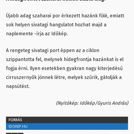
Újabb adag szaharai por érkezett hazánk fölé, emiatt
sok helyen sivatagi hangulatot hozhat majd a
naplemente -írja az Időkép.
A rengeteg sivatagi port éppen az a ciklon
szippantotta fel, melynek hidegfrontja hazánkat is el
fogja érni. Ilyen esetekben gyakran nagy kiterjedésű
cirruszernyők jönnek létre, melyek szűrik, gátolják a
napsütést.
(Nyitókép: Időkép/Gyuris András)
FORRÁS
IDOKEP.HU