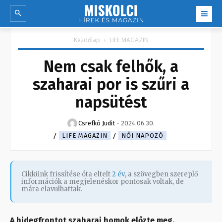
Kezdőlap
LIFE MAGAZIN
Nem csak felhők, a
szaharai por is szűri a
napsütést
Csrefkó Judit
-
2024.06.30.
LIFE MAGAZIN
NŐI NAPOZÓ
Cikkünk frissítése óta eltelt
2 év
, a szövegben szereplő
információk a megjelenéskor pontosak voltak, de
mára elavulhattak.
A hidegfrontot szaharai homok előzte meg.