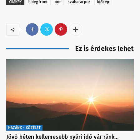
CÍMKÉK
hidegfront
por
szaharai por
Időkép
Ez is érdekes lehet
HAZÁNK - KÖZÉLET
Jövő héten kellemesebb nyári idő vár ránk…