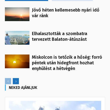
Jövő héten kellemesebb nyári idő
vár ránk
Elhalasztották a szombatra
tervezett Balaton-átúszást
Miskolcon is tetőzik a hőség: forró
péntek után hidegfront hozhat
enyhülést a hétvégén
NEKED AJÁNLJUK