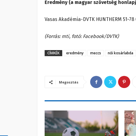
Eredmény (a magyar szövetség honlapj
Vasas Akadémia-DVTK HUNTHERM 51-78 (16-
(Forrás: mti, fotó: Facebook/DVTK)
CÍMKÉK
eredmény
meccs
női kosárlabda
Megosztás