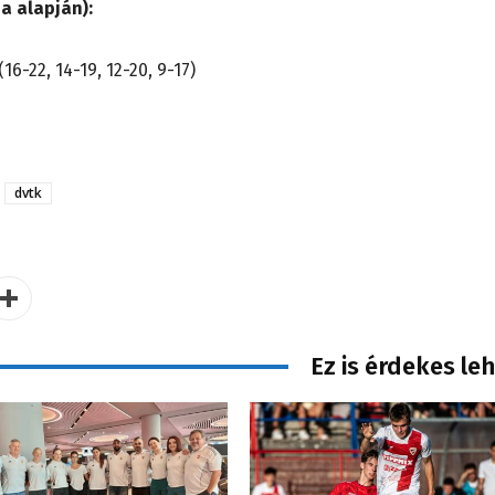
a alapján):
22, 14-19, 12-20, 9-17)
dvtk
Ez is érdekes le