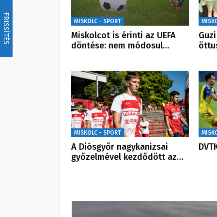
FRISSÍTÉS
MISKOLC - SPORT
MISK
Miskolcot is érinti az UEFA
Guzi
döntése: nem módosul…
öttu
MISKOLC - SPORT
MISK
A Diósgyőr nagykanizsai
DVTK
győzelmével kezdődött az…