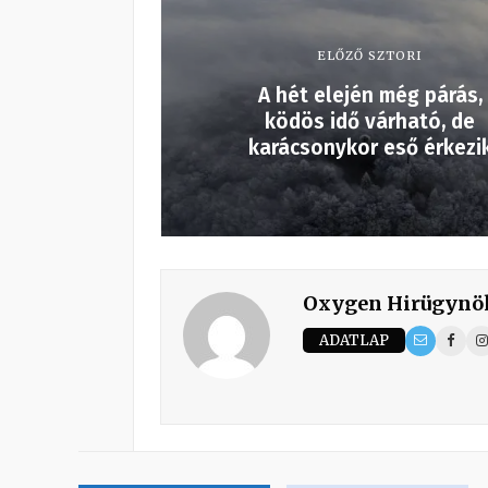
ELŐZŐ SZTORI
A hét elején még párás,
ködös idő várható, de
karácsonykor eső érkezi
Oxygen Hirügynö
ADATLAP