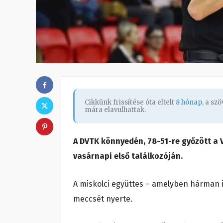
Cikkünk frissítése óta eltelt
8 hónap
, a sz
mára elavulhattak.
A DVTK könnyedén, 78-51-re győzött a 
vasárnapi első találkozóján.
A miskolci együttes – amelyben hárman i
meccsét nyerte.