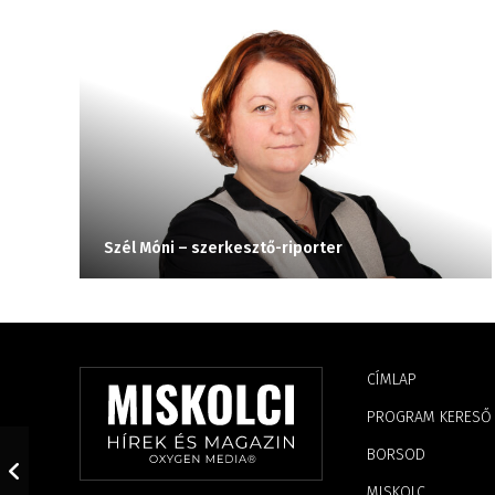
Szél Móni – szerkesztő-riporter
CÍMLAP
PROGRAM KERESŐ
BORSOD
MISKOLC