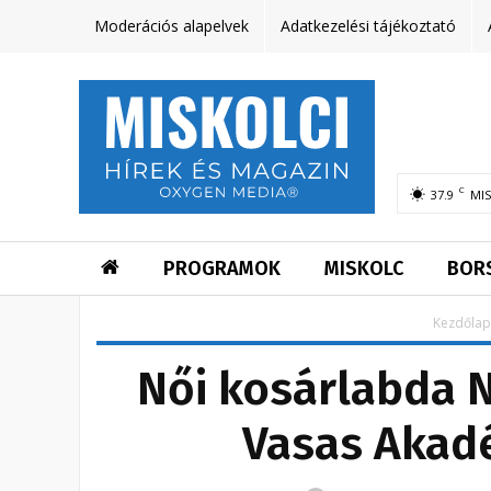
Moderációs alapelvek
Adatkezelési tájékoztató
C
37.9
MI
PROGRAMOK
MISKOLC
BOR
Kezdőlap
Női kosárlabda N
Vasas Akad