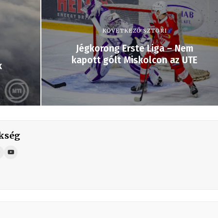
KÖVETKEZŐ SZTORI
Jégkorong Erste Liga – Nem
kapott gólt Miskolcon az UTE
k
kség