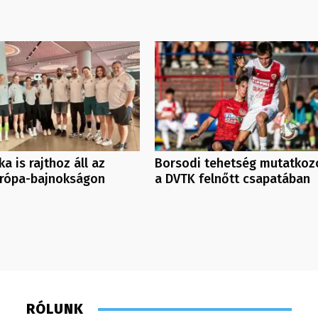
a is rajthoz áll az
Borsodi tehetség mutatkoz
urópa-bajnokságon
a DVTK felnőtt csapatában
RÓLUNK