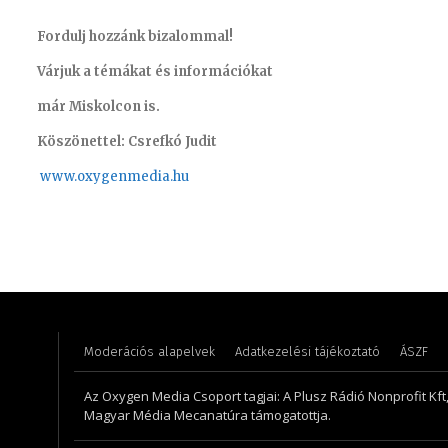
Fordulj hozzánk bizalommal!
Várjuk a témákat és információkat
már Miskolcon is.
Köszönettel: Csrefkó Judit
www.oxyge
nmedia.hu
Szabó Döníz – sales manager
Pénzes 
Moderációs alapelvek
Adatkezelési tájékoztató
ÁSZF
Az Oxygen Media Csoport tagjai: A Plusz Rádió Nonprofit Kft
Magyar Média Mecanatúra támogatottja.