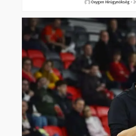
Oxygen Hirügynökség
-
2