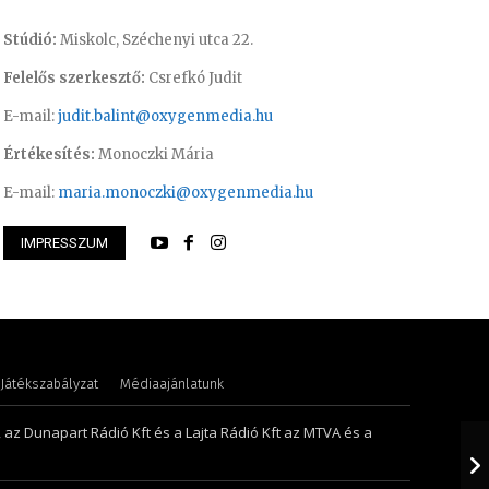
Stúdió:
Miskolc, Széchenyi utca 22.
Felelős szerkesztő:
Csrefkó Judit
E-mail:
judit.balint@oxygenmedia.hu
Értékesítés:
Monoczki Mária
E-mail:
maria.monoczki@oxygenmedia.hu
Csrefkó Judit – mű
IMPRESSZUM
Anikó
riporter
Játékszabályzat
Médiaajánlatunk
, az Dunapart Rádió Kft és a Lajta Rádió Kft az MTVA és a