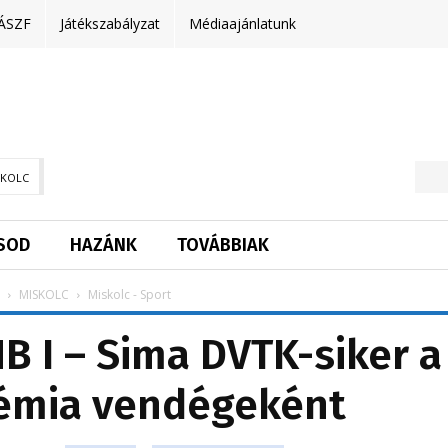
ÁSZF
Játékszabályzat
Médiaajánlatunk
SKOLC
SOD
HAZÁNK
TOVÁBBIAK
MISKOLC
Miskolc - Sport
B I – Sima DVTK-siker a
émia vendégeként