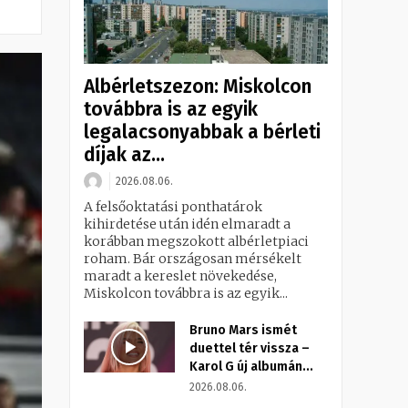
Albérletszezon: Miskolcon
továbbra is az egyik
legalacsonyabbak a bérleti
díjak az...
2026.08.06.
A felsőoktatási ponthatárok
kihirdetése után idén elmaradt a
korábban megszokott albérletpiaci
roham. Bár országosan mérsékelt
maradt a kereslet növekedése,
Miskolcon továbbra is az egyik...
Bruno Mars ismét
duettel tér vissza –
Karol G új albumán...
2026.08.06.