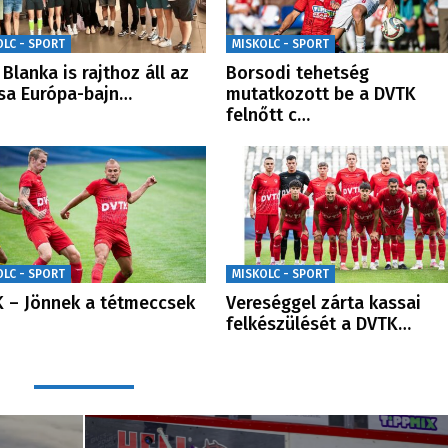
OLC - SPORT
MISKOLC - SPORT
 Blanka is rajthoz áll az
Borsodi tehetség
sa Európa-bajn…
mutatkozott be a DVTK
felnőtt c…
OLC - SPORT
MISKOLC - SPORT
 – Jönnek a tétmeccsek
Vereséggel zárta kassai
felkészülését a DVTK…