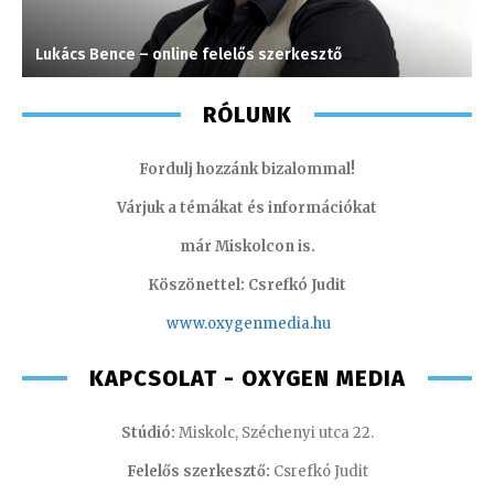
Lukács Bence – online felelős szerkesztő
K
RÓLUNK
Fordulj hozzánk bizalommal!
Várjuk a témákat és információkat
már Miskolcon is.
Köszönettel: Csrefkó Judit
www.oxyge
nmedia.hu
KAPCSOLAT - OXYGEN MEDIA
Stúdió:
Miskolc, Széchenyi utca 22.
Felelős szerkesztő:
Csrefkó Judit