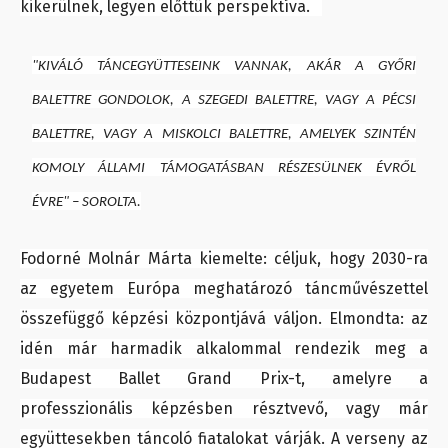
kikerülnek, legyen előttük perspektíva.
"KIVÁLÓ TÁNCEGYÜTTESEINK VANNAK, AKÁR A GYŐRI
BALETTRE GONDOLOK, A SZEGEDI BALETTRE, VAGY A PÉCSI
BALETTRE, VAGY A MISKOLCI BALETTRE, AMELYEK SZINTÉN
KOMOLY ÁLLAMI TÁMOGATÁSBAN RÉSZESÜLNEK ÉVRŐL
ÉVRE"
– SOROLTA.
Fodorné Molnár Márta kiemelte: céljuk, hogy 2030-ra
az egyetem Európa meghatározó táncművészettel
összefüggő képzési központjává váljon. Elmondta: az
idén már harmadik alkalommal rendezik meg a
Budapest Ballet Grand Prix-t, amelyre a
professzionális képzésben résztvevő, vagy már
együttesekben táncoló fiatalokat várják. A verseny az