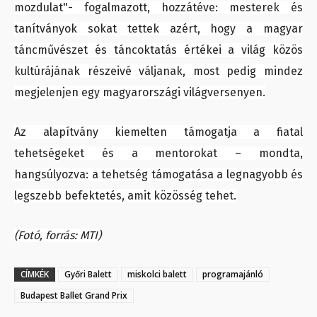
mozdulat"- fogalmazott, hozzátéve: mesterek és
tanítványok sokat tettek azért, hogy a magyar
táncművészet és táncoktatás értékei a világ közös
kultúrájának részeivé váljanak, most pedig mindez
megjelenjen egy magyarországi világversenyen.
Az alapítvány kiemelten támogatja a fiatal
tehetségeket és a mentorokat – mondta,
hangsúlyozva: a tehetség támogatása a legnagyobb és
legszebb befektetés, amit közösség tehet.
(Fotó, forrás: MTI)
CÍMKÉK
Győri Balett
miskolci balett
programajánló
Budapest Ballet Grand Prix