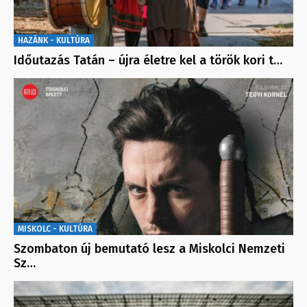
HAZÁNK - KULTÚRA
Időutazás Tatán – újra életre kel a török kori t…
MISKOLC - KULTÚRA
Szombaton új bemutató lesz a Miskolci Nemzeti
Sz…