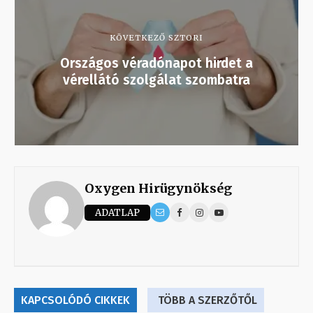
KÖVETKEZŐ SZTORI
Országos véradónapot hirdet a
vérellátó szolgálat szombatra
Oxygen Hirügynökség
ADATLAP
KAPCSOLÓDÓ CIKKEK
TÖBB A SZERZŐTŐL