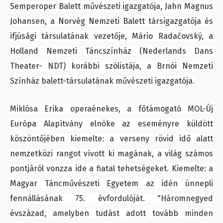
Semperoper Balett művészeti igazgatója, Jahn Magnus
Johansen, a Norvég Nemzeti Balett társigazgatója és
ifjúsági társulatának vezetője, Mário Radačovský, a
Holland Nemzeti Táncszínház (Nederlands Dans
Theater- NDT) korábbi szólistája, a Brnói Nemzeti
Színház balett-társulatának művészeti igazgatója.
Miklósa Erika operaénekes, a főtámogató MOL-Új
Európa Alapítvány elnöke az eseményre küldött
köszöntőjében kiemelte: a verseny rövid idő alatt
nemzetközi rangot vívott ki magának, a világ számos
pontjáról vonzza ide a fiatal tehetségeket. Kiemelte: a
Magyar Táncművészeti Egyetem az idén ünnepli
fennállásának 75. évfordulóját. "Háromnegyed
évszázad, amelyben tudást adott tovább minden