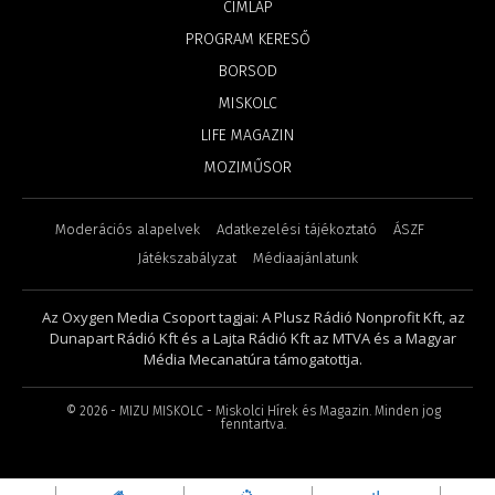
CÍMLAP
PROGRAM KERESŐ
BORSOD
MISKOLC
LIFE MAGAZIN
MOZIMŰSOR
Moderációs alapelvek
Adatkezelési tájékoztató
ÁSZF
Játékszabályzat
Médiaajánlatunk
Az Oxygen Media Csoport tagjai: A Plusz Rádió Nonprofit Kft, az
Dunapart Rádió Kft és a Lajta Rádió Kft az MTVA és a Magyar
Média Mecanatúra támogatottja.
©
2026
- MIZU MISKOLC - Miskolci Hírek és Magazin. Minden jog
fenntartva.