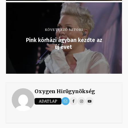
KÖVETKEZŐ SZTORI
Pink kórházi ágyban kezdte az
új évet
Oxygen Hirügynökség
ADATLAP