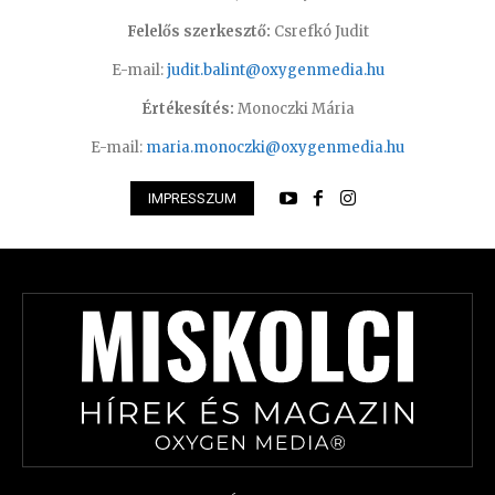
Felelős szerkesztő:
Csrefkó Judit
E-mail:
judit.balint@oxygenmedia.hu
Értékesítés:
Monoczki Mária
E-mail:
maria.monoczki@oxygenmedia.hu
IMPRESSZUM