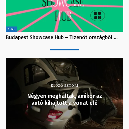
ZENE
Budapest Showcase Hub – Tizenöt országból …
ELŐZŐ SZTORI
Négyen meghaltak, amikor az
autó kihajtott a vonat elé