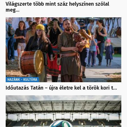
Világszerte több mint száz helyszínen szólal
meg…
HAZÁNK - KULTÚRA
Időutazás Tatán – újra életre kel a török kori t…