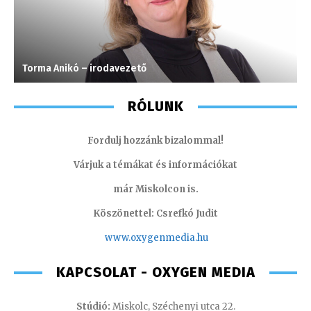
Torma Anikó – irodavezető
M
RÓLUNK
Fordulj hozzánk bizalommal!
Várjuk a témákat és információkat
már Miskolcon is.
Köszönettel: Csrefkó Judit
www.oxyge
nmedia.hu
KAPCSOLAT - OXYGEN MEDIA
Stúdió:
Miskolc, Széchenyi utca 22.