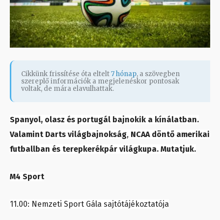
Cikkünk frissítése óta eltelt
7 hónap
, a szövegben
szereplő információk a megjelenéskor pontosak
voltak, de mára elavulhattak.
Spanyol, olasz és portugál bajnokik a kínálatban.
Valamint
Darts világbajnokság
,
NCAA döntő amerikai
futballban és terepkerékpár világkupa. Mutatjuk.
M4 Sport
11.00: Nemzeti Sport Gála sajtótájékoztatója