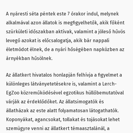
A nyáresti séta péntek este 7 órakor indul, melynek
alkalmával azon állatok is megfigyelhetők, akik főként
szürkületi időszakban aktívak, valamint a jóleső hűvös
levegő azokat is előcsalogatja, akik bár nappali
életmódot élnek, de a nyári hőségében napközben az
árnyékban hűsölnek.
Az állatkert hivatalos honlapján felhívja a figyelmet a
különleges látványetetésekre is, valamint a Lerch-
EgZoo közreműködésével egzotikus hüllőbemutatóval
várják az érdeklődőket. Az állatsimogatók és
állatházak az este alatt folyamatosan látogathatók.
Koponyákat, agancsokat, tollakat és tojásokat lehet
szemügyre venni az állatkert témaasztalánál, a