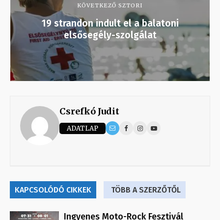
KÖVETKEZŐ SZTORI
19 strandon indult el a balatoni
elsősegély-szolgálat
Csrefkó Judit
ADATLAP
KAPCSOLÓDÓ CIKKEK
TÖBB A SZERZŐTŐL
Ingyenes Moto-Rock Fesztivál