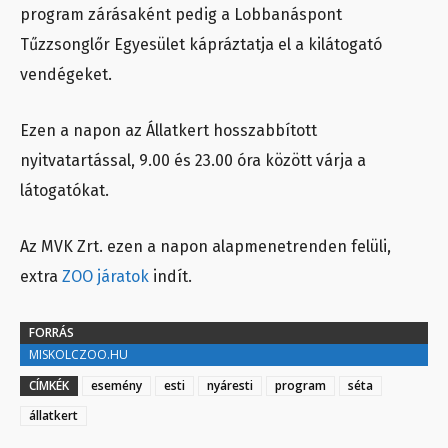
program zárásaként pedig a Lobbanáspont
Tűzzsonglőr Egyesület kápráztatja el a kilátogató
vendégeket.
Ezen a napon az Állatkert hosszabbított
nyitvatartással, 9.00 és 23.00 óra között várja a
látogatókat.
Az MVK Zrt. ezen a napon alapmenetrenden felüli,
extra
ZOO járatok
indít.
FORRÁS
MISKOLCZOO.HU
CÍMKÉK
esemény
esti
nyáresti
program
séta
állatkert