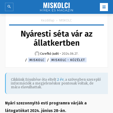
Kezdőlap
MISKOLC
Nyáresti séta vár az
állatkertben
Csrefkó Judit
-
2024.06.27.
MISKOLC
MISKOLC - KÖZÉLET
Cikkünk frissítése óta eltelt
2 év
, a szövegben szereplő
információk a megjelenéskor pontosak voltak, de
mára elavulhattak.
Nyári szezonnyitó esti programra várják a
látogatókat 2024. június 28-án.