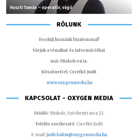
Huszti Tamás – operatőr, vágó
K
RÓLUNK
Fordulj hozzánk bizalommal!
Várjuk a témákat és információkat
már Miskolcon is.
Köszönettel: Csrefkó Judit
www.oxyge
nmedia.hu
KAPCSOLAT - OXYGEN MEDIA
Stúdió:
Miskolc, Széchenyi utca 22.
Felelős szerkesztő:
Csrefkó Judit
E-mail:
judit.balint@oxygenmedia.hu