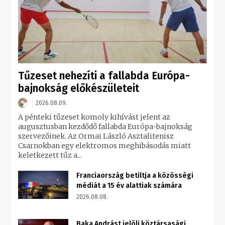
Tűzeset nehezíti a fallabda Európa-
bajnokság előkészületeit
2026.08.09.
A pénteki tűzeset komoly kihívást jelent az
augusztusban kezdődő fallabda Európa-bajnokság
szervezőinek. Az Ormai László Asztalitenisz
Csarnokban egy elektromos meghibásodás miatt
keletkezett tűz a...
Franciaország betiltja a közösségi
médiát a 15 év alattiak számára
2026.08.08.
Baka Andrást jelöli köztársasági