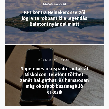
ELŐZŐ SZTORI
KFT kontra Heineken: szerzői
jogi vita robbant ki a legendás
Balatoni nyár dal miatt
KÖVETKEZŐ SZTORI
Napelemes okospadot adtak át
Miskolcon: telefont tölthet,
zenét hallgathat, és hamarosan
még okosabb buszmegálló
érkezik