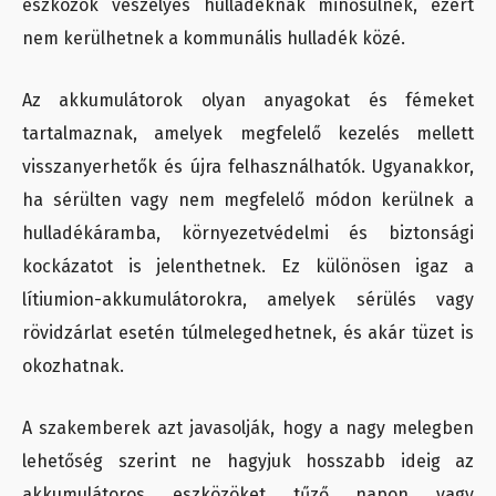
eszközök veszélyes hulladéknak minősülnek, ezért
nem kerülhetnek a kommunális hulladék közé.
Az akkumulátorok olyan anyagokat és fémeket
tartalmaznak, amelyek megfelelő kezelés mellett
visszanyerhetők és újra felhasználhatók. Ugyanakkor,
ha sérülten vagy nem megfelelő módon kerülnek a
hulladékáramba, környezetvédelmi és biztonsági
kockázatot is jelenthetnek. Ez különösen igaz a
lítiumion-akkumulátorokra, amelyek sérülés vagy
rövidzárlat esetén túlmelegedhetnek, és akár tüzet is
okozhatnak.
A szakemberek azt javasolják, hogy a nagy melegben
lehetőség szerint ne hagyjuk hosszabb ideig az
akkumulátoros eszközöket tűző napon vagy