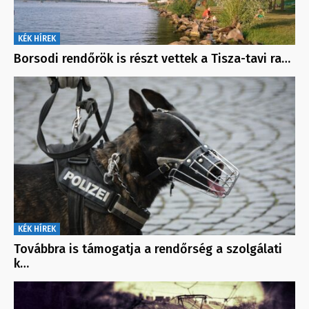
KÉK HÍREK
Borsodi rendőrök is részt vettek a Tisza-tavi ra…
KÉK HÍREK
Továbbra is támogatja a rendőrség a szolgálati
k…