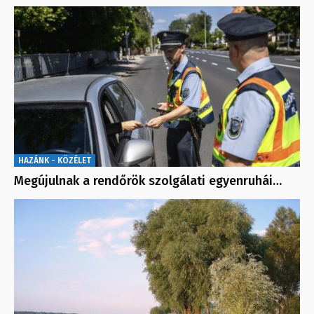
HAZÁNK - KÖZÉLET
Megújulnak a rendőrök szolgálati egyenruhái…