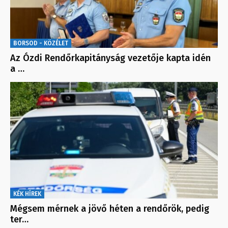
BORSOD - KÖZÉLET
Az Ózdi Rendőrkapitányság vezetője kapta idén
a …
KÉK HÍREK
Mégsem mérnek a jövő héten a rendőrök, pedig
ter…