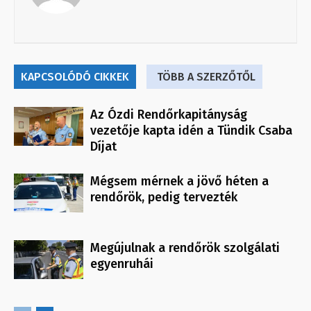
KAPCSOLÓDÓ CIKKEK
TÖBB A SZERZŐTŐL
Az Ózdi Rendőrkapitányság
vezetője kapta idén a Tündik Csaba
Díjat
Mégsem mérnek a jövő héten a
rendőrök, pedig tervezték
Megújulnak a rendőrök szolgálati
egyenruhái