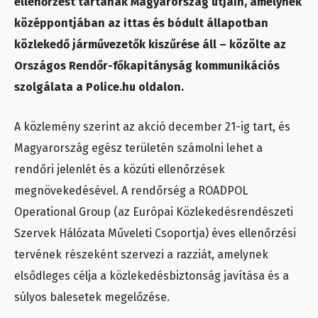
ellenőrzést tartanak Magyarország útjain, amelynek
középpontjában az ittas és bódult állapotban
közlekedő járművezetők kiszűrése áll – közölte az
Országos Rendőr-főkapitányság kommunikációs
szolgálata a Police.hu oldalon.
A közlemény szerint az akció december 21-ig tart, és
Magyarország egész területén számolni lehet a
rendőri jelenlét és a közúti ellenőrzések
megnövekedésével. A rendőrség a ROADPOL
Operational Group (az Európai Közlekedésrendészeti
Szervek Hálózata Műveleti Csoportja) éves ellenőrzési
tervének részeként szervezi a razziát, amelynek
elsődleges célja a közlekedésbiztonság javítása és a
súlyos balesetek megelőzése.