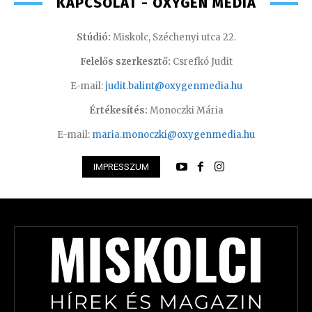
KAPCSOLAT - OXYGEN MEDIA
Stúdió:
Miskolc, Széchenyi utca 22.
Felelős szerkesztő:
Csrefkó Judit
E-mail:
judit.balint@oxygenmedia.hu
Értékesítés:
Monoczki Mária
E-mail:
maria.monoczki@oxygenmedia.hu
IMPRESSZUM