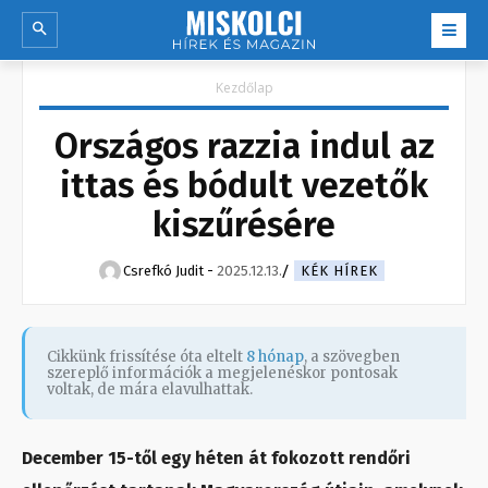
Kezdőlap
Országos razzia indul az
ittas és bódult vezetők
kiszűrésére
Csrefkó Judit
-
2025.12.13.
KÉK HÍREK
Cikkünk frissítése óta eltelt
8 hónap
, a szövegben
szereplő információk a megjelenéskor pontosak
voltak, de mára elavulhattak.
December 15-től egy héten át fokozott rendőri