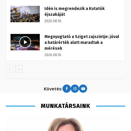
Idén is megrendezik a Kutatók
éjszakáját
2026.08.10.
Megnyugtató a Sziget zajszintje: jóval
a határérték alatt maradtak a
mérések
2026.08.10.
Követés:
MUNKATÁRSAINK