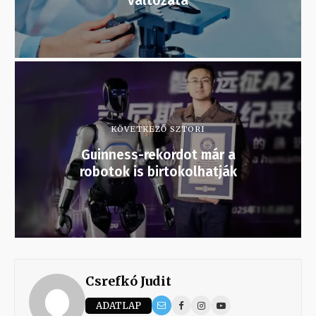
változata
KÖVETKEZŐ SZTORI
Guinness-rekordot már a
robotok is birtokolhatják
Csrefkó Judit
ADATLAP