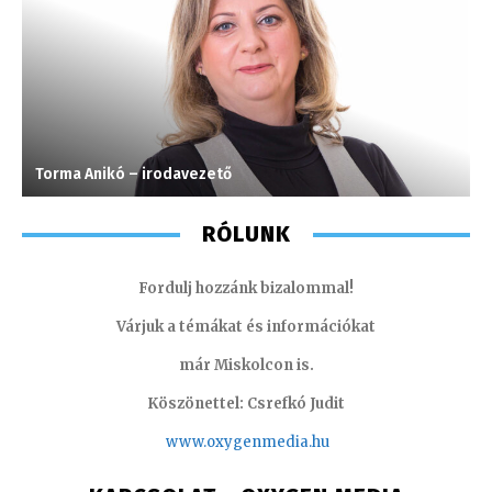
Torma Anikó – irodavezető
I
RÓLUNK
Fordulj hozzánk bizalommal!
Várjuk a témákat és információkat
már Miskolcon is.
Köszönettel: Csrefkó Judit
www.oxyge
nmedia.hu