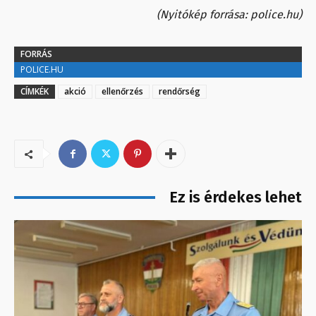
(Nyitókép forrása: police.hu)
FORRÁS
POLICE.HU
CÍMKÉK
akció
ellenőrzés
rendőrség
Ez is érdekes lehet