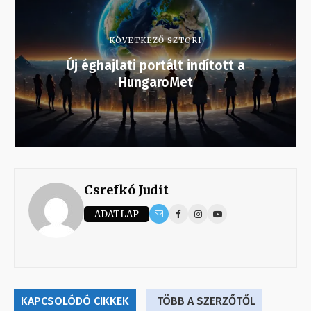
KÖVETKEZŐ SZTORI
Új éghajlati portált indított a
HungaroMet
Csrefkó Judit
ADATLAP
KAPCSOLÓDÓ CIKKEK
TÖBB A SZERZŐTŐL