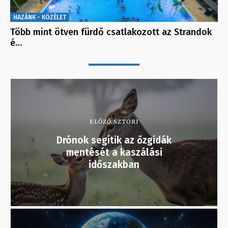
HAZÁNK - KÖZÉLET
Több mint ötven fürdő csatlakozott az Strandok
é…
ELŐZŐ SZTORI
Drónok segítik az őzgidák
mentését a kaszálási
időszakban