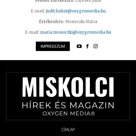
Felelős szerkesztő:
Csrefkó Judit
E-mail:
judit.balint@oxygenmedia.hu
Értékesítés:
Monoczki Mária
E-mail:
maria.monoczki@oxygenmedia.hu
IMPRESSZUM
CÍMLAP