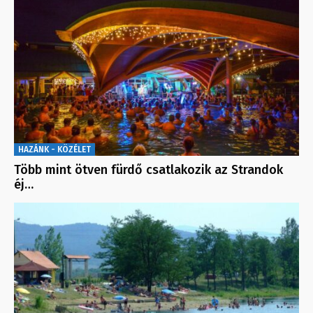
HAZÁNK - KÖZÉLET
Több mint ötven fürdő csatlakozik az Strandok
éj…