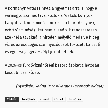
A kormányhivatal felhívta a figyelmet arra is, hogy a
vármegye számos tava, köztük a Miskolc környéki
bányatavak nem minősülnek kijelölt fürdőhelynek,
ezért vízminőségüket nem ellenőrzik rendszeresen.
Ezeknél a tavaknál a hirtelen mélyülő meder, a hideg
víz és az esetleges szennyeződések fokozott baleseti
és egészségügyi veszélyt jelenthetnek.
A 2026-os fürdővízminőségi besorolásokat a hatóság
később teszi közzé.
(Nyitókép: Vadna-Park hivatalos Facebook-oldala)
CÍMKÉK
fürdőhely
strand
tópart
fürdőzés