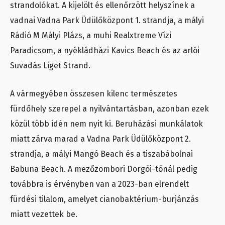
strandolókat. A kijelölt és ellenőrzött helyszínek a
vadnai Vadna Park Üdülőközpont 1. strandja, a mályi
Rádió M Mályi Plázs, a muhi Realxtreme Vízi
Paradicsom, a nyékládházi Kavics Beach és az arlói
Suvadás Liget Strand.
A vármegyében összesen kilenc természetes
fürdőhely szerepel a nyilvántartásban, azonban ezek
közül több idén nem nyit ki. Beruházási munkálatok
miatt zárva marad a Vadna Park Üdülőközpont 2.
strandja, a mályi Mangó Beach és a tiszabábolnai
Babuna Beach. A mezőzombori Dorgói-tónál pedig
továbbra is érvényben van a 2023-ban elrendelt
fürdési tilalom, amelyet cianobaktérium-burjánzás
miatt vezettek be.