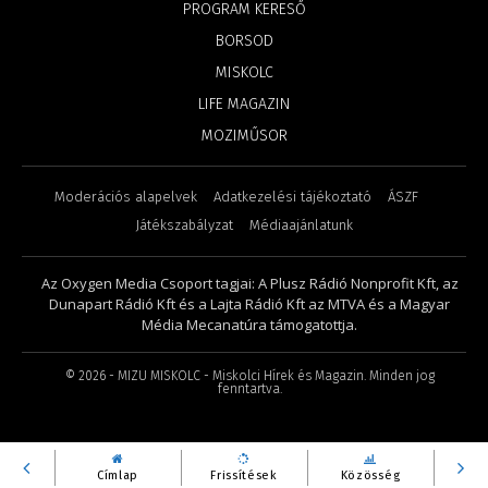
PROGRAM KERESŐ
BORSOD
MISKOLC
LIFE MAGAZIN
MOZIMŰSOR
Moderációs alapelvek
Adatkezelési tájékoztató
ÁSZF
Játékszabályzat
Médiaajánlatunk
Az Oxygen Media Csoport tagjai: A Plusz Rádió Nonprofit Kft, az
Dunapart Rádió Kft és a Lajta Rádió Kft az MTVA és a Magyar
Média Mecanatúra támogatottja.
©
2026
- MIZU MISKOLC - Miskolci Hírek és Magazin. Minden jog
fenntartva.
Címlap
Frissítések
Közösség