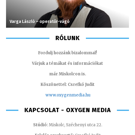
Varga László – operatőr-vágó
K
RÓLUNK
Fordulj hozzánk bizalommal!
Várjuk a témákat és információkat
már Miskolcon is.
Köszönettel: Csrefkó Judit
www.oxyge
nmedia.hu
KAPCSOLAT - OXYGEN MEDIA
Stúdió:
Miskolc, Széchenyi utca 22.