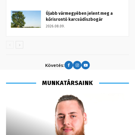
Újabb vármegyében jelent meg a
kőrisrontó karcsúdíszbogár
2026.08.09.
Követés:
MUNKATÁRSAINK