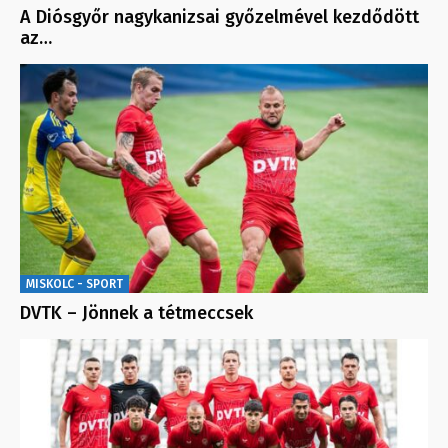
A Diósgyőr nagykanizsai győzelmével kezdődött
az…
MISKOLC - SPORT
DVTK – Jönnek a tétmeccsek