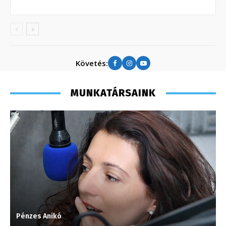
Követés:
MUNKATÁRSAINK
Pénzes Anikó
S