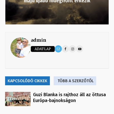
majd újabb hidegfront érkezik
admin
ADATLAP
KAPCSOLÓDÓ CIKKEK
TÖBB A SZERZŐTŐL
Guzi Blanka is rajthoz áll az öttusa
Európa-bajnokságon