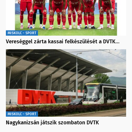
MISKOLC - SPORT
Vereséggel zárta kassai felkészülését a DVTK…
MISKOLC - SPORT
Nagykanizsán játszik szombaton DVTK