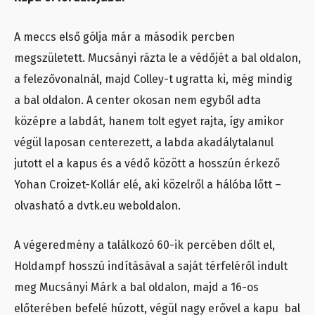
A meccs első gólja már a második percben
megszületett. Mucsányi rázta le a védőjét a bal oldalon,
a felezővonalnál, majd Colley-t ugratta ki, még mindig
a bal oldalon. A center okosan nem egyből adta
középre a labdát, hanem tolt egyet rajta, így amikor
végül laposan centerezett, a labda akadálytalanul
jutott el a kapus és a védő között a hosszún érkező
Yohan Croizet-Kollár elé, aki közelről a hálóba lőtt –
olvasható a dvtk.eu weboldalon.
A végeredmény a találkozó 60-ik percében dőlt el,
Holdampf hosszú indításával a saját térfeléről indult
meg Mucsányi Márk a bal oldalon, majd a 16-os
előterében befelé húzott, végül nagy erővel a kapu bal