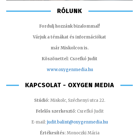
RÓLUNK
Fordulj hozzánk bizalommal!
Várjuk a témákat és információkat
már Miskolcon is.
Köszönettel: Csrefkó Judit
www.oxyge
nmedia.hu
KAPCSOLAT - OXYGEN MEDIA
Stúdió:
Miskolc, Széchenyi utca 22.
Felelős szerkesztő:
Csrefkó Judit
E-mail:
judit.balint@oxygenmedia.hu
Értékesítés:
Monoczki Mária