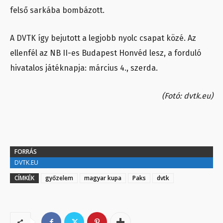
felső sarkába bombázott.
A DVTK így bejutott a legjobb nyolc csapat közé. Az
ellenfél az NB II-es Budapest Honvéd lesz, a forduló
hivatalos játéknapja: március 4., szerda.
(Fotó: dvtk.eu)
FORRÁS
DVTK.EU
CÍMKÉK
győzelem
magyar kupa
Paks
dvtk