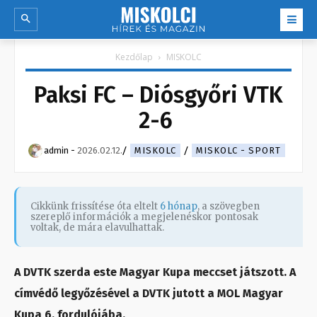
Kezdőlap
MISKOLC
Paksi FC – Diósgyőri VTK
2-6
admin
-
2026.02.12.
MISKOLC
MISKOLC - SPORT
Cikkünk frissítése óta eltelt
6 hónap
, a szövegben
szereplő információk a megjelenéskor pontosak
voltak, de mára elavulhattak.
A DVTK szerda este Magyar Kupa meccset játszott. A
címvédő legyőzésével a DVTK jutott a MOL Magyar
Kupa 6. fordulójába.