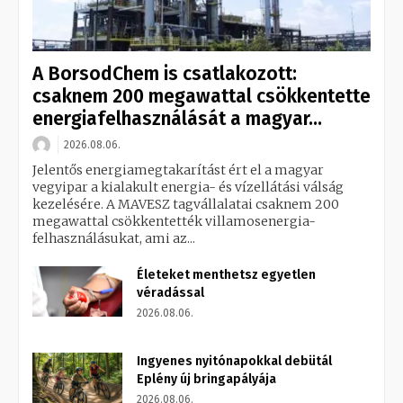
A BorsodChem is csatlakozott:
csaknem 200 megawattal csökkentette
energiafelhasználását a magyar...
2026.08.06.
Jelentős energiamegtakarítást ért el a magyar
vegyipar a kialakult energia- és vízellátási válság
kezelésére. A MAVESZ tagvállalatai csaknem 200
megawattal csökkentették villamosenergia-
felhasználásukat, ami az...
Életeket menthetsz egyetlen
véradással
2026.08.06.
Ingyenes nyitónapokkal debütál
Eplény új bringapályája
2026.08.06.