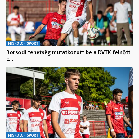
MISKOLC - SPORT
Borsodi tehetség mutatkozott be a DVTK felnőtt
c…
MISKOLC - SPORT