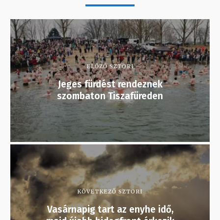
ELŐZŐ SZTORI
Jeges fürdést rendeznek
szombaton Tiszafüreden
KÖVETKEZŐ SZTORI
Vasárnapig tart az enyhe idő,