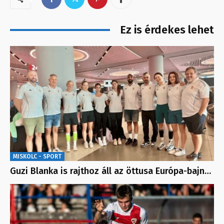
Ez is érdekes lehet
MISKOLC - SPORT
Guzi Blanka is rajthoz áll az öttusa Európa-bajn…