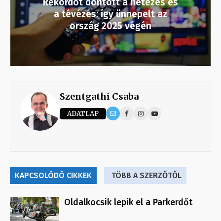
Rekordot döntött a netezés és
a tévézés: így ünnepelt az
ország 2025 végén
Szentgathi Csaba
ADATLAP
KAPCSOLÓDÓ CIKKEK
TÖBB A SZERZŐTŐL
Oldalkocsik lepik el a Parkerdőt