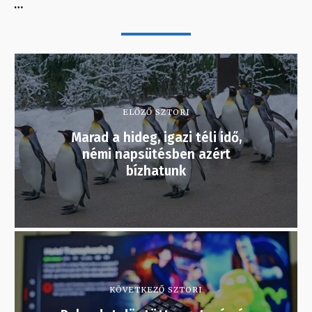
…
ELŐZŐ SZTORI
Marad a hideg, igazi téli idő,
némi napsütésben azért
bízhatunk
KÖVETKEZŐ SZTORI