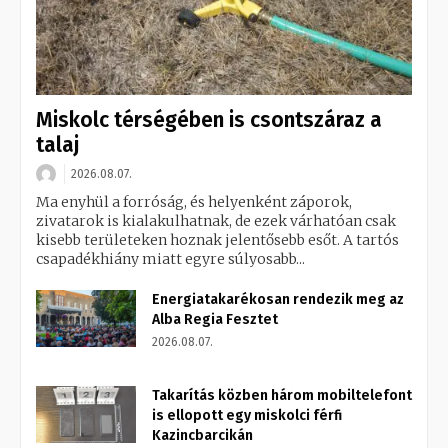
Miskolc térségében is csontszáraz a
talaj
2026.08.07.
Ma enyhül a forróság, és helyenként záporok,
zivatarok is kialakulhatnak, de ezek várhatóan csak
kisebb területeken hoznak jelentősebb esőt. A tartós
csapadékhiány miatt egyre súlyosabb...
Energiatakarékosan rendezik meg az
Alba Regia Fesztet
2026.08.07.
Takarítás közben három mobiltelefont
is ellopott egy miskolci férfi
Kazincbarcikán