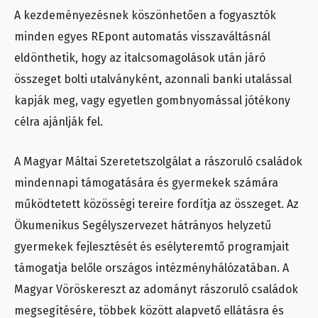
A kezdeményezésnek köszönhetően a fogyasztók
minden egyes REpont automatás visszaváltásnál
eldönthetik, hogy az italcsomagolások után járó
összeget bolti utalványként, azonnali banki utalással
kapják meg, vagy egyetlen gombnyomással jótékony
célra ajánlják fel.
A Magyar Máltai Szeretetszolgálat a rászoruló családok
mindennapi támogatására és gyermekek számára
működtetett közösségi tereire fordítja az összeget. Az
Ökumenikus Segélyszervezet hátrányos helyzetű
gyermekek fejlesztését és esélyteremtő programjait
támogatja belőle országos intézményhálózatában. A
Magyar Vöröskereszt az adományt rászoruló családok
megsegítésére, többek között alapvető ellátásra és