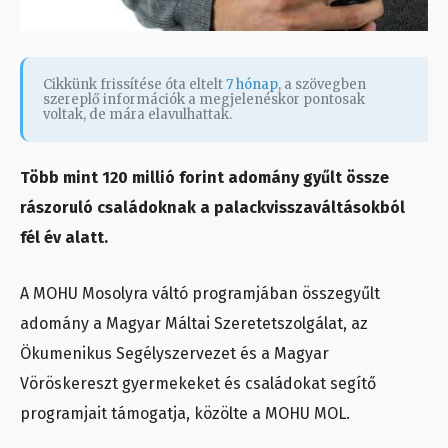
Cikkünk frissítése óta eltelt
7 hónap
, a szövegben
szereplő információk a megjelenéskor pontosak
voltak, de mára elavulhattak.
Több mint 120 millió forint adomány gyűlt össze
rászoruló családoknak a palackvisszaváltásokból
fél év alatt.
A MOHU Mosolyra váltó programjában összegyűlt
adomány a Magyar Máltai Szeretetszolgálat, az
Ökumenikus Segélyszervezet és a Magyar
Vöröskereszt gyermekeket és családokat segítő
programjait támogatja, közölte a MOHU MOL.