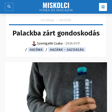
Kezdőlap
HAZÁNK
Palackba zárt gondoskodás
Szentgathi Csaba
-
2026.01.17.
HAZÁNK
HAZÁNK - GAZDASÁG