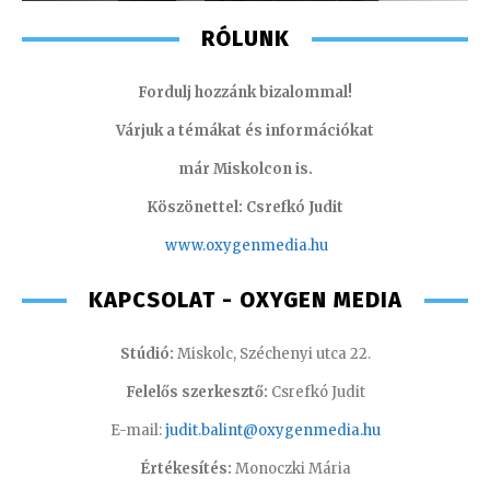
RÓLUNK
Fordulj hozzánk bizalommal!
Várjuk a témákat és információkat
már Miskolcon is.
Köszönettel: Csrefkó Judit
www.oxyge
nmedia.hu
KAPCSOLAT - OXYGEN MEDIA
Stúdió:
Miskolc, Széchenyi utca 22.
Felelős szerkesztő:
Csrefkó Judit
E-mail:
judit.balint@oxygenmedia.hu
Értékesítés:
Monoczki Mária