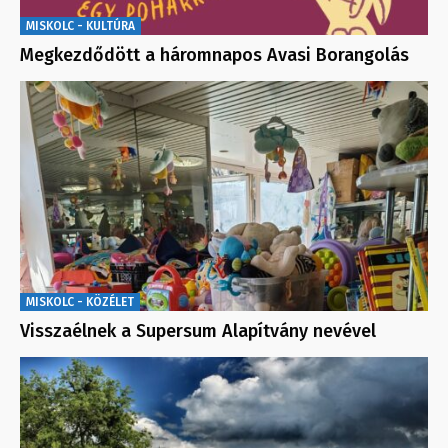
MISKOLC - KULTÚRA
Megkezdődött a háromnapos Avasi Borangolás
MISKOLC - KÖZÉLET
Visszaélnek a Supersum Alapítvány nevével