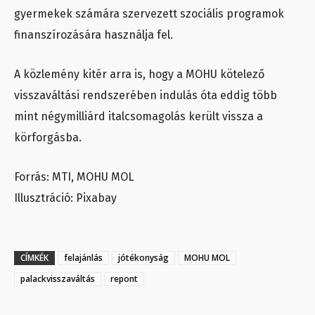
gyermekek számára szervezett szociális programok
finanszírozására használja fel.
A közlemény kitér arra is, hogy a MOHU kötelező
visszaváltási rendszerében indulás óta eddig több
mint négymilliárd italcsomagolás került vissza a
körforgásba.
Forrás: MTI, MOHU MOL
Illusztráció: Pixabay
CÍMKÉK
felajánlás
jótékonyság
MOHU MOL
palackvisszaváltás
repont