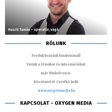
Huszti Tamás – operatőr, vágó
V
RÓLUNK
Fordulj hozzánk bizalommal!
Várjuk a témákat és információkat
már Miskolcon is.
Köszönettel: Csrefkó Judit
www.oxyge
nmedia.hu
KAPCSOLAT - OXYGEN MEDIA