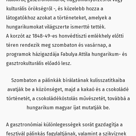
kulturális örökségről -, és közelebb hozza a
látogatókhoz azokat a történeteket, amelyek a
hungarikumokat világszerte ismertté tették.
A korzót az 1848-49-es honvédtiszti emlékhely előtti
téren rendezik meg szombaton és vasárnap, a
programok házigazdája Fabulya Attila hungarikum- és
gasztrokulturális előadó lesz.
Szombaton a pálinkák bírálatának kulisszatitkaiba
avatják be a közönséget, majd a kakaó és a csokoládé
történetét, a csokoládékóstolás művészetét, továbbá a
hungarikum magyar íjat mutatják be.
A gasztronómiai különlegességek sorát gazdagítja a
fesztivál pálinkás fagylaltjának, valamint a szikvíznek