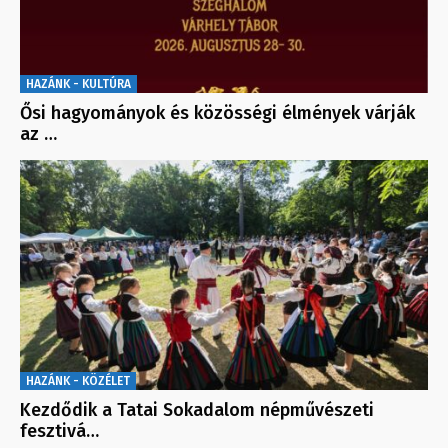
HAZÁNK - KULTÚRA
Ősi hagyományok és közösségi élmények várják
az …
HAZÁNK - KÖZÉLET
Kezdődik a Tatai Sokadalom népművészeti
fesztivá…