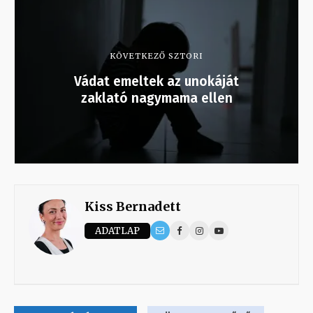
KÖVETKEZŐ SZTORI
Vádat emeltek az unokáját
zaklató nagymama ellen
Kiss Bernadett
ADATLAP