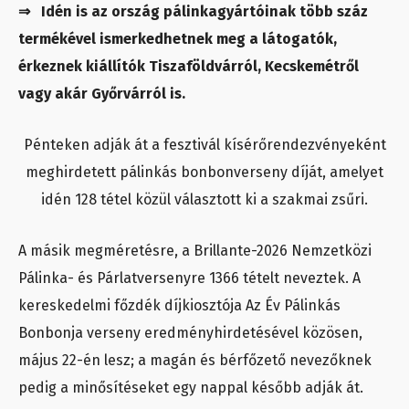
⇒ Idén is az ország pálinkagyártóinak több száz
termékével ismerkedhetnek meg a látogatók,
érkeznek kiállítók Tiszaföldvárról, Kecskemétről
vagy akár Győrvárról is.
Pénteken adják át a fesztivál kísérőrendezvényeként
meghirdetett pálinkás bonbonverseny díját, amelyet
idén 128 tétel közül választott ki a szakmai zsűri.
A másik megméretésre, a Brillante-2026 Nemzetközi
Pálinka- és Párlatversenyre 1366 tételt neveztek. A
kereskedelmi főzdék díjkiosztója Az Év Pálinkás
Bonbonja verseny eredményhirdetésével közösen,
május 22-én lesz; a magán és bérfőzető nevezőknek
pedig a minősítéseket egy nappal később adják át.