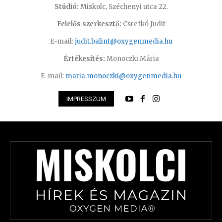
Stúdió:
Miskolc, Széchenyi utca 22.
Felelős szerkesztő:
Csrefkó Judit
E-mail:
judit.balint@oxygenmedia.hu
Értékesítés:
Monoczki Mária
E-mail:
maria.monoczki@oxygenmedia.hu
IMPRESSZUM