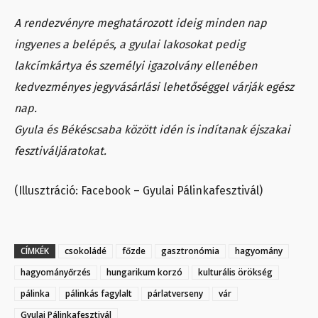
A rendezvényre meghatározott ideig minden nap
ingyenes a belépés, a gyulai lakosokat pedig
lakcímkártya és személyi igazolvány ellenében
kedvezményes jegyvásárlási lehetőséggel várják egész
nap.
Gyula és Békéscsaba között idén is indítanak éjszakai
fesztiváljáratokat.
(Illusztráció: Facebook – Gyulai Pálinkafesztivál)
CÍMKÉK
csokoládé
főzde
gasztronómia
hagyomány
hagyományőrzés
hungarikum korzó
kulturális örökség
pálinka
pálinkás fagylalt
párlatverseny
vár
Gyulai Pálinkafesztivál