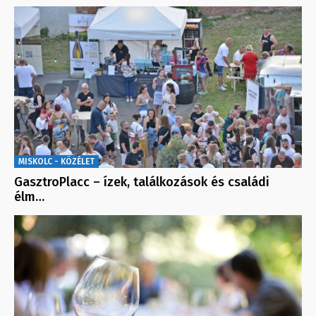
MISKOLC - KÖZÉLET
GasztroPlacc – ízek, találkozások és családi
élm…