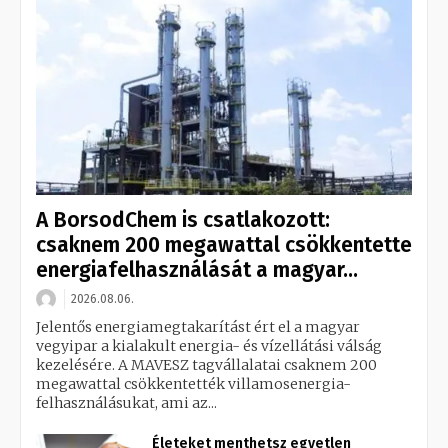
A BorsodChem is csatlakozott:
csaknem 200 megawattal csökkentette
energiafelhasználását a magyar...
2026.08.06.
Jelentős energiamegtakarítást ért el a magyar
vegyipar a kialakult energia- és vízellátási válság
kezelésére. A MAVESZ tagvállalatai csaknem 200
megawattal csökkentették villamosenergia-
felhasználásukat, ami az...
Életeket menthetsz egyetlen