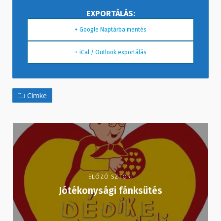
+ Google Naptárba mentés
+ iCal / Outlook exportálás
Címke
ELŐZŐ SZTORI
Jótékonysági fánksütés