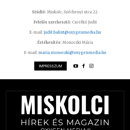
Stúdió:
Miskolc, Széchenyi utca 22.
Felelős szerkesztő:
Csrefkó Judit
E-mail:
judit.balint@oxygenmedia.hu
Értékesítés:
Monoczki Mária
E-mail:
maria.monoczki@oxygenmedia.hu
IMPRESSZUM