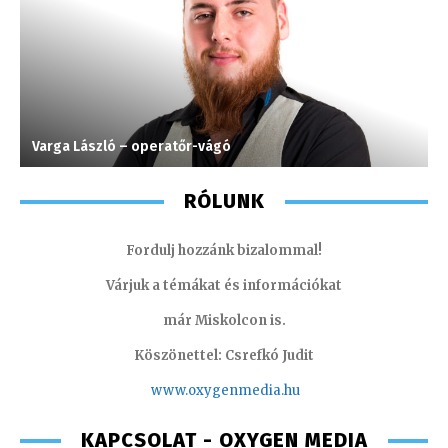
Varga László – operatőr-vágó
S
RÓLUNK
Fordulj hozzánk bizalommal!
Várjuk a témákat és információkat
már Miskolcon is.
Köszönettel: Csrefkó Judit
www.oxyge
nmedia.hu
KAPCSOLAT - OXYGEN MEDIA