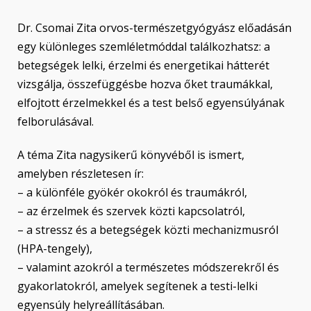
Dr. Csomai Zita orvos-természetgyógyász előadásán
egy különleges szemléletmóddal találkozhatsz: a
betegségek lelki, érzelmi és energetikai hátterét
vizsgálja, összefüggésbe hozva őket traumákkal,
elfojtott érzelmekkel és a test belső egyensúlyának
felborulásával.
A téma Zita nagysikerű könyvéből is ismert,
amelyben részletesen ír:
– a különféle gyökér okokról és traumákról,
– az érzelmek és szervek közti kapcsolatról,
– a stressz és a betegségek közti mechanizmusról
(HPA-tengely),
– valamint azokról a természetes módszerekről és
gyakorlatokról, amelyek segítenek a testi-lelki
egyensúly helyreállításában.