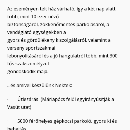
Az eseményen telt ház várható, így a két nap alatt
több, mint 10 ezer néző
biztonságáról, zökkenőmentes parkolásáról, a
vendéglátó egységekben a
gyors és gördülékeny kiszolgálásról, valamint a
verseny sportszakmai
lebonyolításáról és a jó hangulatról több, mint 300
fős szakszemélyzet
gondoskodik majd.
…és amivel készülünk Nektek:
· Útlezárás (Máriapócs felől egyirányúsítják a
Vasút utat)
· 5000 férőhelyes gépkocsi parkoló, gyors ki és
behajtás