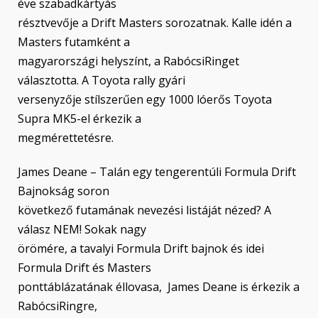
éve szabadkártyás
résztvevője a Drift Masters sorozatnak. Kalle idén a
Masters futamként a
magyarországi helyszínt, a RabócsiRinget
választotta. A Toyota rally gyári
versenyzője stílszerűen egy 1000 lóerős Toyota
Supra MK5-el érkezik a
megmérettetésre.
James Deane – Talán egy tengerentúli Formula Drift
Bajnokság soron
következő futamának nevezési listáját nézed? A
válasz NEM! Sokak nagy
örömére, a tavalyi Formula Drift bajnok és idei
Formula Drift és Masters
ponttáblázatának éllovasa, James Deane is érkezik a
RabócsiRingre,