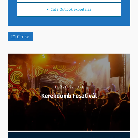
+ iCal / Outlook exportálás
Címke
ELŐZŐ SZTORI
Kerekdomb Fesztivál