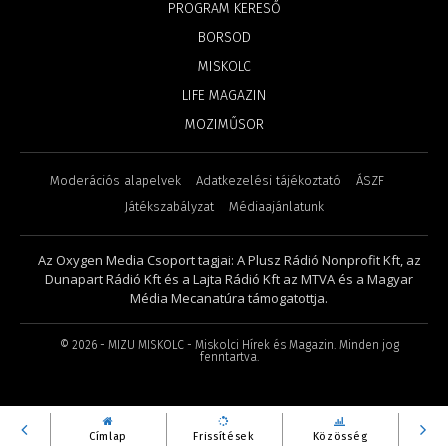
PROGRAM KERESŐ
BORSOD
MISKOLC
LIFE MAGAZIN
MOZIMŰSOR
Moderációs alapelvek
Adatkezelési tájékoztató
ÁSZF
Játékszabályzat
Médiaajánlatunk
Az Oxygen Media Csoport tagjai: A Plusz Rádió Nonprofit Kft, az
Dunapart Rádió Kft és a Lajta Rádió Kft az MTVA és a Magyar
Média Mecanatúra támogatottja.
©
2026
- MIZU MISKOLC - Miskolci Hírek és Magazin. Minden jog
fenntartva.
Címlap
Frissítések
Közösség