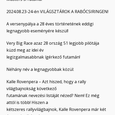
2024.08.23-24-én VILÁGSZTÁROK A RABÓCSIRINGEN!
A versenypálya a 28 éves történetének eddigi
legnagyobb eseményére készül!
Very Big Race azaz 28 ország 51 legjobb pilótája
küzd meg az idei év
legizgalmasabbnak ígérkező futamán!
Néhány név a legnagyobbak közül:
Kalle Rovenpera – Azt hiszed, hogy a rally
világbajnokság következő
futamának nevezési listáját nézed? Nem! Ez még
attól is több! Hiszen a
kétszeres rallyvilágbajnok, Kalle Rovenpera már két