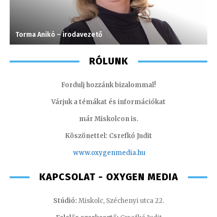
Torma Anikó – irodavezető
K
RÓLUNK
Fordulj hozzánk bizalommal!
Várjuk a témákat és információkat
már Miskolcon is.
Köszönettel: Csrefkó Judit
www.oxyge
nmedia.hu
KAPCSOLAT - OXYGEN MEDIA
Stúdió:
Miskolc, Széchenyi utca 22.