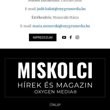
Felelős szerkesztő:
Csrefkó Judit
E-mail:
judit.balint@oxygenmedia.hu
Értékesítés:
Monoczki Mária
E-mail:
maria.monoczki@oxygenmedia.hu
IMPRESSZUM
CÍMLAP