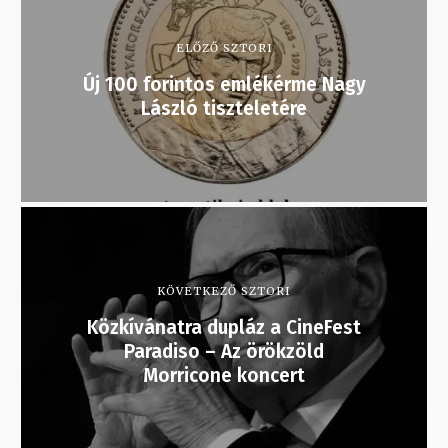
ELŐZŐ SZTORI
Új 100 forintos emlékérme Nagy
László tiszteletére
KÖVETKEZŐ SZTORI
Közkívánatra dupláz a CineFest
Paradiso – Az örökzöld
Morricone koncert