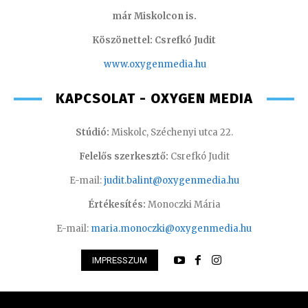
már Miskolcon is.
Köszönettel: Csrefkó Judit
www.oxyge
nmedia.hu
KAPCSOLAT - OXYGEN MEDIA
Stúdió:
Miskolc, Széchenyi utca 22.
Felelős szerkesztő:
Csrefkó Judit
E-mail:
judit.balint@oxygenmedia.hu
Értékesítés:
Monoczki Mária
E-mail:
maria.monoczki@oxygenmedia.hu
IMPRESSZUM