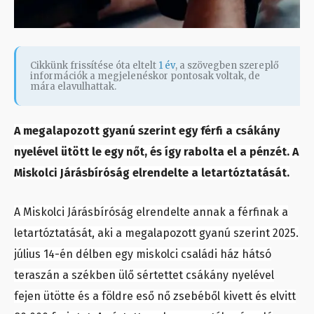
Cikkünk frissítése óta eltelt
1 év
, a szövegben szereplő
információk a megjelenéskor pontosak voltak, de
mára elavulhattak.
A megalapozott gyanú szerint egy férfi a csákány
nyelével ütött le egy nőt, és így rabolta el a pénzét. A
Miskolci Járásbíróság elrendelte a letartóztatását.
A Miskolci Járásbíróság elrendelte annak a férfinak a
letartóztatását, aki a megalapozott gyanú szerint 2025.
július 14-én délben egy miskolci családi ház hátsó
teraszán a székben ülő sértettet csákány nyelével
fejen ütötte és a földre eső nő zsebéből kivett és elvitt