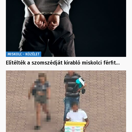
MISKOLC - KÖZÉLET
Elítélték a szomszédját kirabló miskolci férfit…