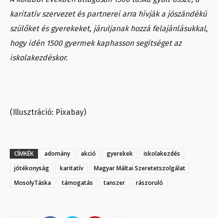
karitatív szervezet és partnerei arra hívják a jószándékú
szülőket és gyerekeket, járuljanak hozzá felajánlásukkal,
hogy idén 1500 gyermek kaphasson segítséget az
iskolakezdéskor.
(Illusztráció: Pixabay)
CÍMKÉK
adomány
akció
gyerekek
iskolakezdés
jótékonyság
karitatív
Magyar Máltai Szeretetszolgálat
MosolyTáska
támogatás
tanszer
rászoruló