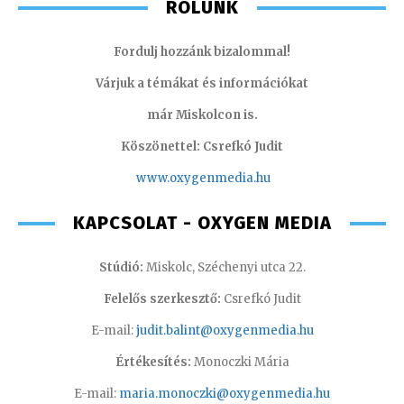
RÓLUNK
Fordulj hozzánk bizalommal!
Várjuk a témákat és információkat
már Miskolcon is.
Köszönettel: Csrefkó Judit
www.oxyge
nmedia.hu
KAPCSOLAT - OXYGEN MEDIA
Stúdió:
Miskolc, Széchenyi utca 22.
Felelős szerkesztő:
Csrefkó Judit
E-mail:
judit.balint@oxygenmedia.hu
Értékesítés:
Monoczki Mária
E-mail:
maria.monoczki@oxygenmedia.hu