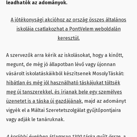
leadhatók az adományok.
A jótékonysági akcióhoz az ország összes általános
iskolája csatlakozhat a PontVelem weboldalán
keresztül.
A szervezők arra kérik az iskolásokat, hogy a kinőtt,
megunt, de még jó állapotban lévő vagy újonnan
vásárolt iskolatáskáikból készítsenek MosolyTáskát:
hibátlan és még jól használható táskájukat töltsék
meg új tanszerekkel, és írjanak bele egy személyes
üzenetet is a táska új gazdájának,
majd az adományt
vigyék el a Máltai Szeretetszolgálat gyűjtőpontjaira
vagy adják le tanáruknak.
A korábbi években átlagosan 1300 táska gyűlt össze, a