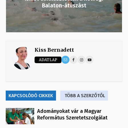
Balaton-átúszást
Kiss Bernadett
ADATLAP
KAPCSOLÓDÓ CIKKEK
TÖBB A SZERZŐTŐL
Adományokat vár a Magyar
Református Szeretetszolgálat