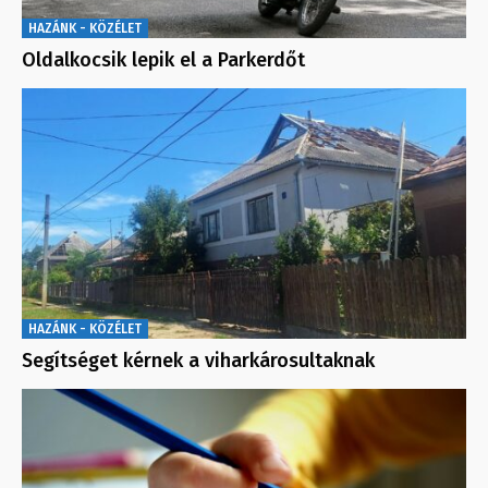
HAZÁNK - KÖZÉLET
Oldalkocsik lepik el a Parkerdőt
HAZÁNK - KÖZÉLET
Segítséget kérnek a viharkárosultaknak