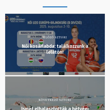
ELŐZŐ SZTORI
Női kosárlabda: találkozzunk a
lelátón!
KÖVETKEZŐ SZTORI
Ismét elhalasztották a hétvégi