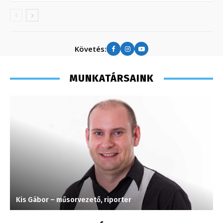
Követés:
MUNKATÁRSAINK
Kis Gábor – műsorvezető, riporter
A