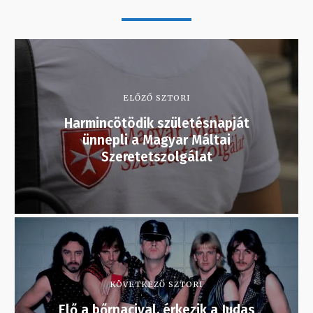
ELŐZŐ SZTORI
Harmincötödik születésnapját
ünnepli a Magyar Máltai
Szeretetszolgálat
KÖVETKEZŐ SZTORI
Elő a bőrnacival, érkezik a Judas