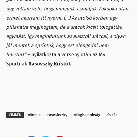
úgy voltam vele, hogy menjünk, csináljuk. Fukuoka után
érmet akartam itt nyerni. (…) Az utolsó körben egy
pillanatra meginogtam, de a srácok kicsit tologatták
egymást, így megindultunk az ausztrál sráccal, s olyan
jól mentek a sprintek, hogy ezt elengedni nem
lehetett”
– nyilatkozta a verseny után az M4
Sportnak
Rasovszky Kristóf.
CÍMKÉK
olimpia
rasovkszky
világbajnokság
úszás