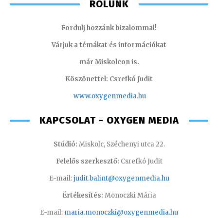
RÓLUNK
Fordulj hozzánk bizalommal!
Várjuk a témákat és információkat
már Miskolcon is.
Köszönettel: Csrefkó Judit
www.oxyge
nmedia.hu
KAPCSOLAT - OXYGEN MEDIA
Stúdió:
Miskolc, Széchenyi utca 22.
Felelős szerkesztő:
Csrefkó Judit
E-mail:
judit.balint@oxygenmedia.hu
Értékesítés:
Monoczki Mária
E-mail:
maria.monoczki@oxygenmedia.hu