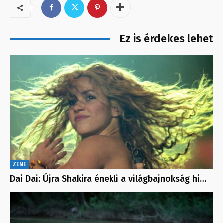
Ez is érdekes lehet
ZENE
Dai Dai: Újra Shakira énekli a világbajnokság hi…