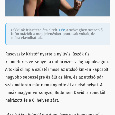
Cikkünk frissítése óta eltelt
3 év
, a szövegben szereplő
információk a megjelenéskor pontosak voltak, de
mára elavulhattak.
Rasovszky Kristóf nyerte a nyíltvízi úszók tíz
kilométeres versenyét a dohai vizes világbajnokságon.
A tokiói olimpia ezüstérmese az utolsó km-en kapcsolt
nagyobb sebességre és állt az élre, és az utolsó pár
száz méteren már nem engedte át az első helyet. A
másik magyar versenyző, Betlehem Dávid is remekül
hajrázott és a 6. helyen zárt.
„Az első kör felénél éreztem, hogy van bennem erő, s