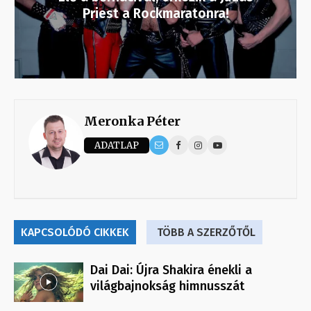
Priest a Rockmaratonra!
Meronka Péter
ADATLAP
KAPCSOLÓDÓ CIKKEK
TÖBB A SZERZŐTŐL
Dai Dai: Újra Shakira énekli a
világbajnokság himnusszát