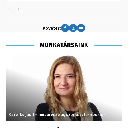
Követés:
MUNKATÁRSAINK
Csrefkó Judit – műsorvezető, szerkesztő-riporter
K