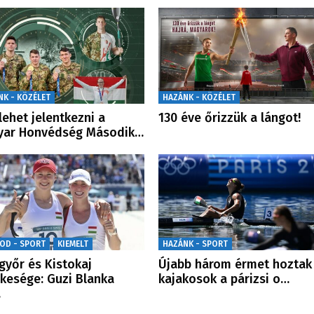
NK - KÖZÉLET
HAZÁNK - KÖZÉLET
lehet jelentkezni a
130 éve őrizzük a lángot!
yar Honvédség Második…
OD - SPORT
KIEMELT
HAZÁNK - SPORT
győr és Kistokaj
Újabb három érmet hoztak
kesége: Guzi Blanka
kajakosok a párizsi o…
…