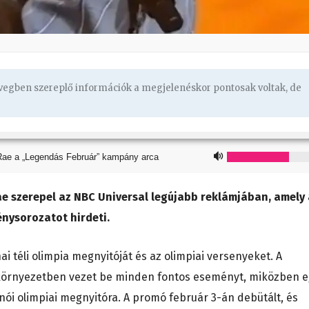
övegben szereplő információk a megjelenéskor pontosak voltak, de
ae a „Legendás Február” kampány arca
e szerepel az NBC Universal legújabb reklámjában, amely 
énysorozatot hirdeti.
i téli olimpia megnyitóját és az olimpiai versenyeket. A
környezetben vezet be minden fontos eseményt, miközben e
ánói olimpiai megnyitóra. A promó február 3-án debütált, és