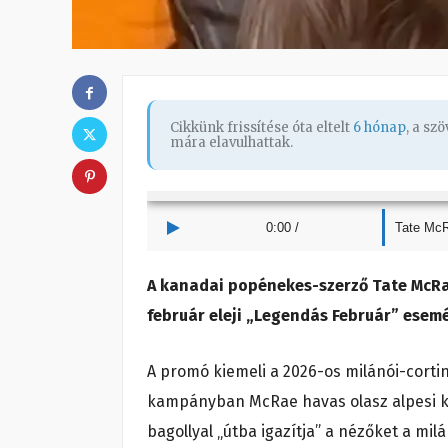
Cikkünk frissítése óta eltelt
6 hónap
, a sz
mára elavulhattak.
0:00
/
Tate McR
A kanadai popénekes-szerző Tate McRa
február eleji „Legendás Február” esem
A promó kiemeli a 2026-os milánói-cortina
kampányban McRae havas olasz alpesi 
bagollyal „útba igazítja” a nézőket a mil