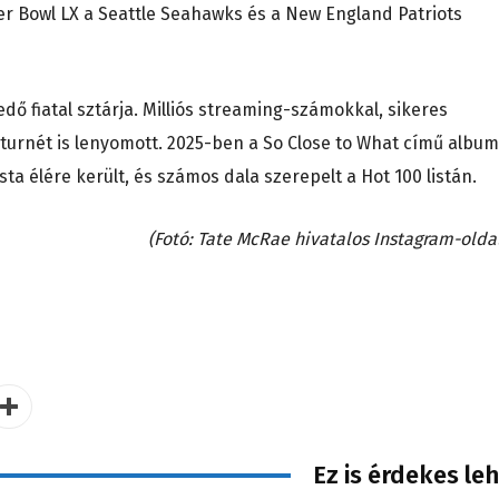
er Bowl LX a Seattle Seahawks és a New England Patriots
 fiatal sztárja. Milliós streaming-számokkal, sikeres
turnét is lenyomott. 2025-ben a So Close to What című albu
sta élére került, és számos dala szerepelt a Hot 100 listán.
(Fotó: Tate McRae hivatalos Instagram-olda
Ez is érdekes le