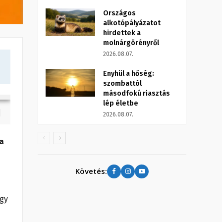
Országos
alkotópályázatot
hirdettek a
molnárgörényről
2026.08.07.
Enyhül a hőség:
szombattól
másodfokú riasztás
lép életbe
2026.08.07.
a
Követés:
gy