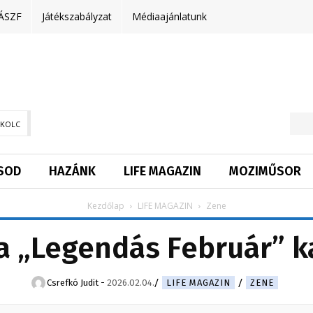
ÁSZF
Játékszabályzat
Médiaajánlatunk
SKOLC
SOD
HAZÁNK
LIFE MAGAZIN
MOZIMŰSOR
Kezdőlap
LIFE MAGAZIN
Zene
a „Legendás Február” 
Csrefkó Judit
-
2026.02.04.
LIFE MAGAZIN
ZENE