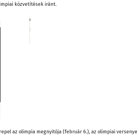
impiai közvetítések iránt.
pel az olimpia megnyitója (február 6.), az olimpiai verseny