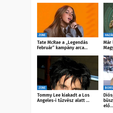
ZENE
HAZÁ
Tate McRae a „Legendás
Már 
Február” kampány arca…
Mag
ZENE
BORS
Tommy Lee kiakadt a Los
Diós
Angeles-i tűzvész alatt …
büsz
elő