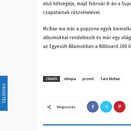
első hétvégéje, majd február 8-án a Sup
csapatainak részvételével.
McRae ma már a popzene egyik kiemelkedő
albumokkal rendelkezik és már egy világ
az Egyesült Államokban a Billboard 200 li
CÍMKÉK
olimpia
promó
Tate McRae
FRISSÍTÉS
Megosztás