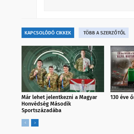
KAPCSOLÓDÓ CIKKEK
TÖBB A SZERZŐTŐL
Már lehet jelentkezni a Magyar
130 éve ő
Honvédség Második
Sportszázadába