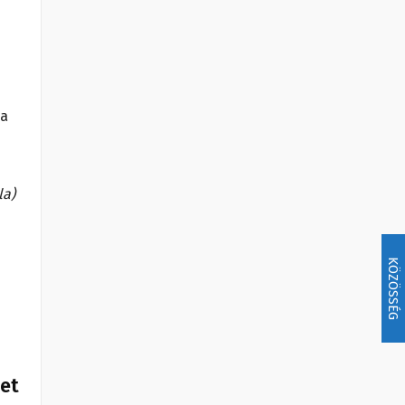
ma
la)
KÖZÖSSÉG
het