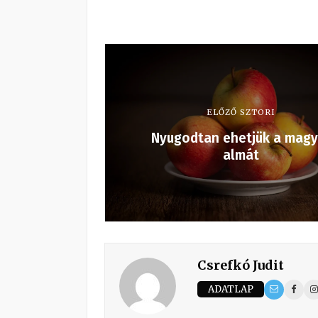
ELŐZŐ SZTORI
Nyugodtan ehetjük a magy
almát
Csrefkó Judit
ADATLAP