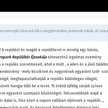
gben szereplő információk a megjelenéskor pontosak voltak, de már
! A repülést és magát a repülőteret is mindig egy bűvös,
ropark Repülőtér Éjszakája
elnevezésű izgalmas esemény
a repülés szerelmeseit, ahol a múlt , a jelen és a jövő találko
rendezvény -mely kicsiknek és nagyoknak egyaránt szól- sor
mögé, megtapasztalhatják a repülés különleges világát,
k hangja tölti be a teret. 15 órától éjfélig várják színes
mre egyaránt szomjazó közönséget. Felcsendülnek majd a
s dalai is, hisz ezen a napon valóban eljönnek a repülők…,
r
muzsikál majd. Az Aeropark felejthetelen élményt ígér