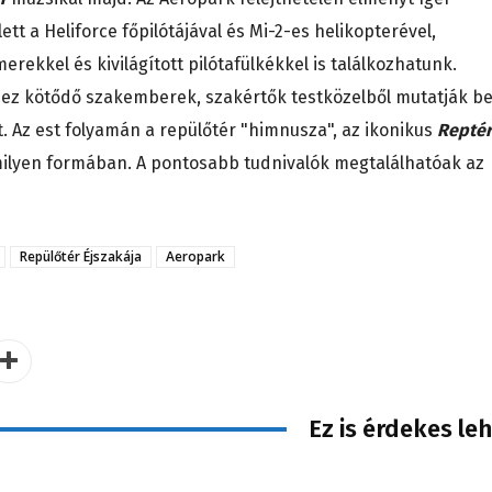
ett a Heliforce főpilótájával és Mi-2-es helikopterével,
erekkel és kivilágított pilótafülkékkel is találkozhatunk.
shez kötődő szakemberek, szakértők testközelből mutatják b
. Az est folyamán a repülőtér "himnusza", az ikonikus
Reptér
ilyen formában. A pontosabb tudnivalók megtalálhatóak az
Repülőtér Éjszakája
Aeropark
Ez is érdekes le