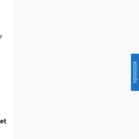
e
!
KÖZÖSSÉG
het