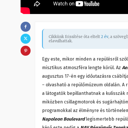
Cikkünk frissítése óta eltelt
2 év
, a szöve
elavulhattak.
Egy este, mikor minden a repülésről szól
misztikus atmoszféra lengte körül. Az
Ae
augusztus 17-én egy időutazásra csábítja 
– olvasható a repülőmúzeum oldalán. A 
a látogatók bepillanthatnak a kulisszák 
miközben csillagmotorok és sugárhajtóműve
programokkal az élményre és történele
Napoleon Boulevard
legismertebb repülő
késő este pedig a
NAV Pénzügyőr Zeneka