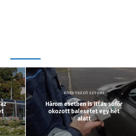
KÖVETKEZŐ SZTORI
 az
Három esetben is ittas sofőr
ét
okozott balesetet egy hét
alatt