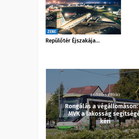
ZENE
Repülőtér Éjszakája…
ELŐZŐ SZTORI
Rongálás a végállomáson:
MVK a lakosság segítség
kéri