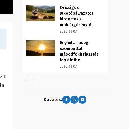
Országos
alkotópályázatot
hirdettek a
molnárgörényről
2026.08.07.
a
Enyhül a hőség:
szombattól
másodfokú riasztás
lép életbe
2026.08.07.
zik
án
Követés: