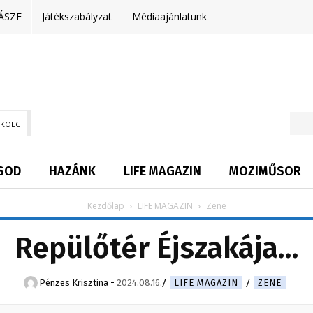
ÁSZF
Játékszabályzat
Médiaajánlatunk
SKOLC
SOD
HAZÁNK
LIFE MAGAZIN
MOZIMŰSOR
Kezdőlap
LIFE MAGAZIN
Zene
Repülőtér Éjszakája…
Pénzes Krisztina
-
2024.08.16.
LIFE MAGAZIN
ZENE