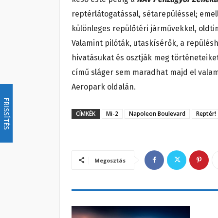
reptérlátogatással, sétarepüléssel; emell
különleges repülőtéri járművekkel, oldtim
Valamint pilóták, utaskísérők, a repülé
hivatásukat és osztják meg történeteiket
című sláger sem maradhat majd el valam
Aeropark oldalán.
FRISSÍTÉS
CÍMKÉK
Mi-2
Napoleon Boulevard
Reptér!
Megosztás