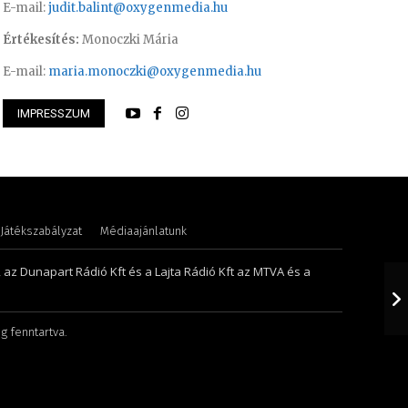
E-mail:
judit.balint@oxygenmedia.hu
Értékesítés:
Monoczki Mária
E-mail:
maria.monoczki@oxygenmedia.hu
IMPRESSZUM
Petra
Szél Móni – szerke
Játékszabályzat
Médiaajánlatunk
, az Dunapart Rádió Kft és a Lajta Rádió Kft az MTVA és a
g fenntartva.