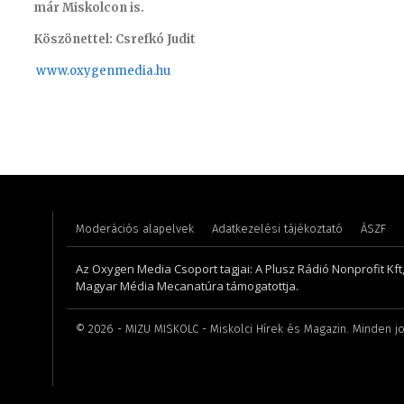
már Miskolcon is.
Köszönettel: Csrefkó Judit
www.oxyge
nmedia.hu
Farkasdi Gyula – technikus
Koródi 
Moderációs alapelvek
Adatkezelési tájékoztató
ÁSZF
Az Oxygen Media Csoport tagjai: A Plusz Rádió Nonprofit Kft
Magyar Média Mecanatúra támogatottja.
©
2026
- MIZU MISKOLC - Miskolci Hírek és Magazin. Minden jo