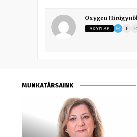
Oxygen Hirügynö
ADATLAP
MUNKATÁRSAINK