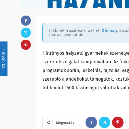
Cikkünk frissítése óta eltelt
8 hónap
, a sz
mára elavulhattak.
FRISSÍTÉS
Hátrányos helyzetű gyermekek személyes 
szeretetszolgálat kampányában. Az önk
programok során, leckeírás, rajzolás, vag
szereplő ajándékokat támogatók, köztü
több mint 1600 kívánságot váltottak való
Megosztás