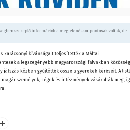
övegben szereplő információk a megjelenéskor pontosak voltak, de
karácsonyi kívánságait teljesítették a Máltai
éntesek a legszegényebb magyarországi falvakban közösség
y játszás közben gyűjtötték össze a gyerekek kéréseit. A list
k magánszemélyek, cégek és intézmények vásárolták meg, í
ra.