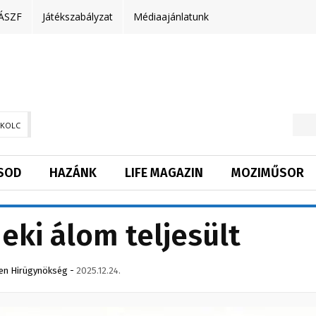
ÁSZF
Játékszabályzat
Médiaajánlatunk
SKOLC
SOD
HAZÁNK
LIFE MAGAZIN
MOZIMŰSOR
ki álom teljesült
en Hirügynökség
-
2025.12.24.