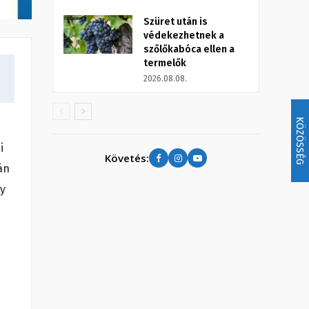
Szüret után is
védekezhetnek a
szőlőkabóca ellen a
termelők
2026.08.08.
KÖZÖSSÉG
i
Követés:
án
gy