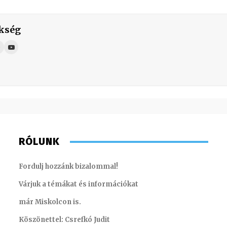
kség
RÓLUNK
Fordulj hozzánk bizalommal!
Várjuk a témákat és információkat
már Miskolcon is.
Köszönettel: Csrefkó Judit